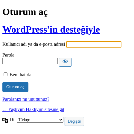
Oturum aç
WordPress'in desteğiyle
Kullanıcı adı ya da e-posta adresi
Parola
Beni hatırla
Parolanızı mı unuttunuz?
← Yaşlıyım Haklıyım sitesine git
Dil