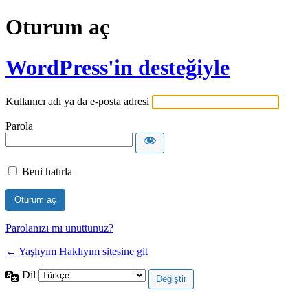
Oturum aç
WordPress'in desteğiyle
Kullanıcı adı ya da e-posta adresi
Parola
Beni hatırla
Parolanızı mı unuttunuz?
← Yaşlıyım Haklıyım sitesine git
Dil