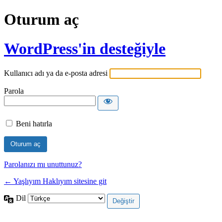
Oturum aç
WordPress'in desteğiyle
Kullanıcı adı ya da e-posta adresi
Parola
Beni hatırla
Parolanızı mı unuttunuz?
← Yaşlıyım Haklıyım sitesine git
Dil