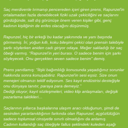
Saç merdivenle tırmanıp pencereden içeri giren prens, Rapunzel’in
ortalamadan fazla denebilecek fiziki uzak çekiciliğini ve saçlarını
gördüğünde, salt dış görünüşe önem veren kişiler gibi, genç
kadının kişiliğinin de enfes olacağını düşünmüş.
Rapunzel, hiç bir erkeği bu kadar yakınında ve yanı başında
görmemiş. İri, yoğun kıllı, koku bileşimi çekici olan prensin talebiyle
şarkı söylerken aniden cadı giriyor odaya. Meğer sakladığı bir saç
öbeği varmış. “Rapunzel’in yeri burası. O sadece benim için şarkı
söyleyecek. Onu gerçekten seven sadece benim” demiş.
Prens yanıtlamış: “İlişki bağımlılığı konusunda yaşadığınız sorunlar
hakkında sonra konuşabiliriz. Rapunzel’in sesi eşsiz. Size onun
menejeri olmanızı teklif ediyorum. Ses kayıt endüstrisi desteğiyle
onu dünyaya tanıtır, paraya para demeyiz.”
Dediği oluyor; kayıt sözleşmeleri, video klip anlaşmaları, değişik
pazarlama taktikleri…
Saçlarının yıllarca başkalarına ulaşım aracı olduğunun, şimdi de
sesinden yararlanıldığının farkında olan Rapunzel, açgözlülüğün
sadece toplumsal cinsiyetle sınırlı olmadığını da anlamış.
Cadının kullandığı saç öbeğiyle fallus şeklindeki kuleden aşağı