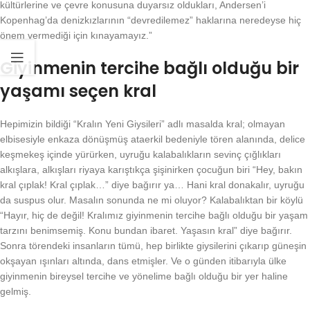
kültürlerine ve çevre konusuna duyarsız oldukları, Andersen’i
Kopenhag’da denizkızlarının “devredilemez” haklarına neredeyse hiç
önem vermediği için kınayamayız.”
Giyinmenin tercihe bağlı olduğu bir
yaşamı seçen kral
Hepimizin bildiği “Kralın Yeni Giysileri” adlı masalda kral; olmayan
elbisesiyle enkaza dönüşmüş ataerkil bedeniyle tören alanında, delice
keşmekeş içinde yürürken, uyruğu kalabalıkların sevinç çığlıkları
alkışlara, alkışları riyaya karıştıkça şişinirken çocuğun biri “Hey, bakın
kral çıplak! Kral çıplak…” diye bağırır ya… Hani kral donakalır, uyruğu
da suspus olur. Masalın sonunda ne mi oluyor? Kalabalıktan bir köylü
“Hayır, hiç de değil! Kralımız giyinmenin tercihe bağlı olduğu bir yaşam
tarzını benimsemiş. Konu bundan ibaret. Yaşasın kral” diye bağırır.
Sonra törendeki insanların tümü, hep birlikte giysilerini çıkarıp güneşin
okşayan ışınları altında, dans etmişler. Ve o günden itibarıyla ülke
giyinmenin bireysel tercihe ve yönelime bağlı olduğu bir yer haline
gelmiş.