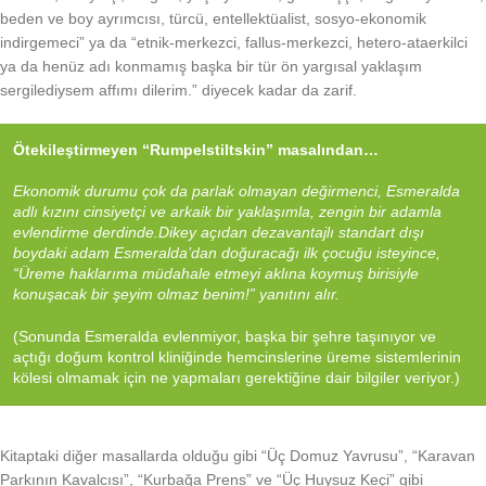
beden ve boy ayrımcısı, türcü, entellektüalist, sosyo-ekonomik
indirgemeci” ya da “etnik-merkezci, fallus-merkezci, hetero-ataerkilci
ya da henüz adı konmamış başka bir tür ön yargısal yaklaşım
sergilediysem affımı dilerim.” diyecek kadar da zarif.
Ötekileştirmeyen “Rumpelstiltskin” masalından…
Ekonomik durumu çok da parlak olmayan değirmenci, Esmeralda
adlı kızını cinsiyetçi ve arkaik bir yaklaşımla, zengin bir adamla
evlendirme derdinde.
Dikey açıdan dezavantajlı standart dışı
boydaki adam Esmeralda’dan doğuracağı ilk çocuğu isteyince,
“Üreme haklarıma müdahale etmeyi aklına koymuş birisiyle
konuşacak bir şeyim olmaz benim!” yanıtını alır.
(Sonunda Esmeralda evlenmiyor, başka bir şehre taşınıyor ve
açtığı doğum kontrol kliniğinde hemcinslerine üreme sistemlerinin
kölesi olmamak için ne yapmaları gerektiğine dair bilgiler veriyor.)
Kitaptaki diğer masallarda olduğu gibi “Üç Domuz Yavrusu”, “Karavan
Parkının Kavalcısı”, “Kurbağa Prens” ve “Üç Huysuz Keçi” gibi