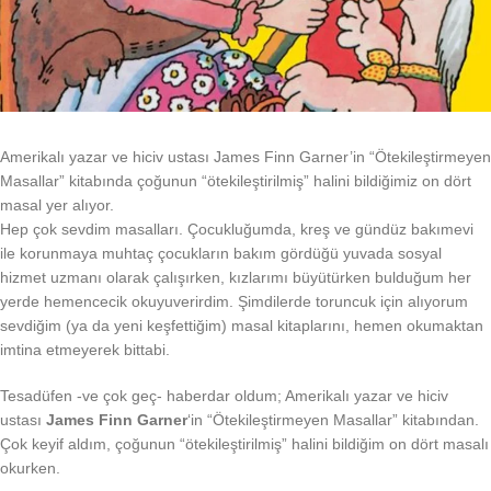
Amerikalı yazar ve hiciv ustası James Finn Garner’in “Ötekileştirmeyen
Masallar” kitabında çoğunun “ötekileştirilmiş” halini bildiğimiz on dört
masal yer alıyor.
Hep çok sevdim masalları. Çocukluğumda, kreş ve gündüz bakımevi
ile korunmaya muhtaç çocukların bakım gördüğü yuvada sosyal
hizmet uzmanı olarak çalışırken, kızlarımı büyütürken bulduğum her
yerde hemencecik okuyuverirdim. Şimdilerde toruncuk için alıyorum
sevdiğim (ya da yeni keşfettiğim) masal kitaplarını, hemen okumaktan
imtina etmeyerek bittabi.
Tesadüfen -ve çok geç- haberdar oldum; Amerikalı yazar ve hiciv
ustası
James Finn Garner
‘in “Ötekileştirmeyen Masallar” kitabından.
Çok keyif aldım, çoğunun “ötekileştirilmiş” halini bildiğim on dört masalı
okurken.