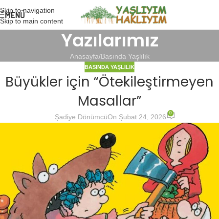
Skip to navigation
MENÜ
Skip to main content
Yazılarımız
Anasayfa
Basında Yaşlılık
BASINDA YAŞLILIK
Büyükler için “Ötekileştirmeyen
Masallar”
0
Şadiye Dönümcü
On Şubat 24, 2026