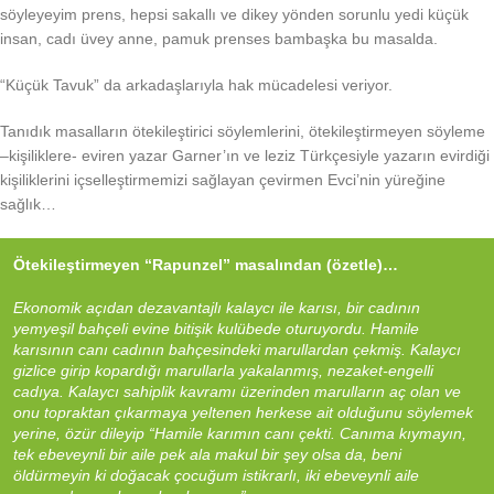
söyleyeyim prens, hepsi sakallı ve dikey yönden sorunlu yedi küçük
insan, cadı üvey anne, pamuk prenses bambaşka bu masalda.
“Küçük Tavuk” da arkadaşlarıyla hak mücadelesi veriyor.
Tanıdık masalların ötekileştirici söylemlerini, ötekileştirmeyen söyleme
–kişiliklere- eviren yazar Garner’ın ve leziz Türkçesiyle yazarın evirdiği
kişiliklerini içselleştirmemizi sağlayan çevirmen Evci’nin yüreğine
sağlık…
Ötekileştirmeyen “Rapunzel” masalından (özetle)…
Ekonomik açıdan dezavantajlı kalaycı ile karısı, bir cadının
yemyeşil bahçeli evine bitişik kulübede oturuyordu. Hamile
karısının canı cadının bahçesindeki marullardan çekmiş. Kalaycı
gizlice girip kopardığı marullarla yakalanmış, nezaket-engelli
cadıya. Kalaycı sahiplik kavramı üzerinden marulların aç olan ve
onu topraktan çıkarmaya yeltenen herkese ait olduğunu söylemek
yerine, özür dileyip “Hamile karımın canı çekti. Canıma kıymayın,
tek ebeveynli bir aile pek ala makul bir şey olsa da, beni
öldürmeyin ki doğacak çocuğum istikrarlı, iki ebeveynli aile