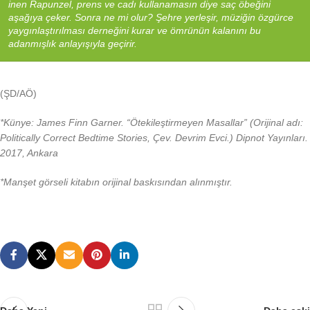
inen Rapunzel, prens ve cadı kullanamasın diye saç öbeğini
aşağıya çeker. Sonra ne mi olur? Şehre yerleşir, müziğin özgürce
yaygınlaştırılması derneğini kurar ve ömrünün kalanını bu
adanmışlık anlayışıyla geçirir.
(ŞD/AÖ)
*Künye: James Finn Garner. “Ötekileştirmeyen Masallar” (Orijinal adı:
Politically Correct Bedtime Stories, Çev. Devrim Evci.) Dipnot Yayınları.
2017, Ankara
*Manşet görseli kitabın orijinal baskısından alınmıştır.