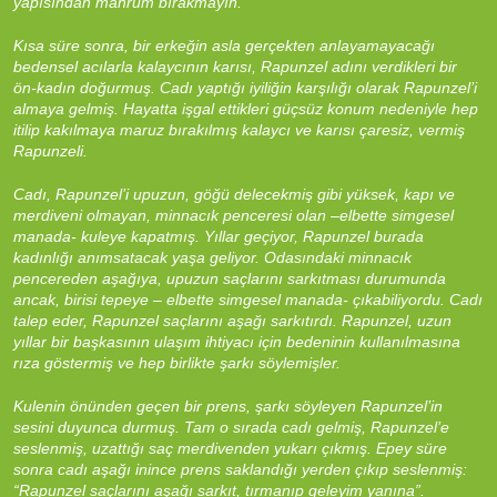
yapısından mahrum bırakmayın.”
Kısa süre sonra, bir erkeğin asla gerçekten anlayamayacağı
bedensel acılarla kalaycının karısı, Rapunzel adını verdikleri bir
ön-kadın doğurmuş. Cadı yaptığı iyiliğin karşılığı olarak Rapunzel’i
almaya gelmiş. Hayatta işgal ettikleri güçsüz konum nedeniyle hep
itilip kakılmaya maruz bırakılmış kalaycı ve karısı çaresiz, vermiş
Rapunzeli.
Cadı, Rapunzel’i upuzun, göğü delecekmiş gibi yüksek, kapı ve
merdiveni olmayan, minnacık penceresi olan –elbette simgesel
manada- kuleye kapatmış. Yıllar geçiyor, Rapunzel burada
kadınlığı anımsatacak yaşa geliyor. Odasındaki minnacık
pencereden aşağıya, upuzun saçlarını sarkıtması durumunda
ancak, birisi tepeye – elbette simgesel manada- çıkabiliyordu. Cadı
talep eder, Rapunzel saçlarını aşağı sarkıtırdı. Rapunzel, uzun
yıllar bir başkasının ulaşım ihtiyacı için bedeninin kullanılmasına
rıza göstermiş ve hep birlikte şarkı söylemişler.
Kulenin önünden geçen bir prens, şarkı söyleyen Rapunzel’in
sesini duyunca durmuş. Tam o sırada cadı gelmiş, Rapunzel’e
seslenmiş, uzattığı saç merdivenden yukarı çıkmış. Epey süre
sonra cadı aşağı inince prens saklandığı yerden çıkıp seslenmiş:
“Rapunzel saçlarını aşağı sarkıt, tırmanıp geleyim yanına”.