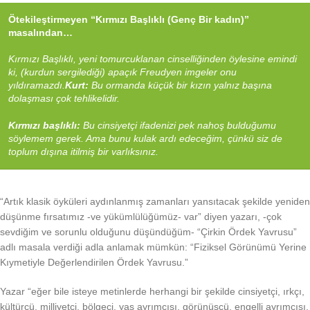
Ötekileştirmeyen “Kırmızı Başlıklı (Genç Bir kadın)”
masalından…
Kırmızı Başlıklı, yeni tomurcuklanan cinselliğinden öylesine emindi
ki, (kurdun sergilediği) apaçık Freudyen imgeler onu
yıldıramazdı.
Kurt:
Bu ormanda küçük bir kızın yalnız başına
dolaşması çok tehlikelidir.
Kırmızı başlıklı:
Bu cinsiyetçi ifadenizi pek nahoş bulduğumu
söylemem gerek. Ama bunu kulak ardı edeceğim, çünkü siz de
toplum dışına itilmiş bir varlıksınız.
“Artık klasik öyküleri aydınlanmış zamanları yansıtacak şekilde yeniden
düşünme fırsatımız -ve yükümlülüğümüz- var” diyen yazarı, -çok
sevdiğim ve sorunlu olduğunu düşündüğüm- “Çirkin Ördek Yavrusu”
adlı masala verdiği adla anlamak mümkün: “Fiziksel Görünümü Yerine
Kıymetiyle Değerlendirilen Ördek Yavrusu.”
Yazar “eğer bile isteye metinlerde herhangi bir şekilde cinsiyetçi, ırkçı,
kültürcü, milliyetçi, bölgeci, yaş ayrımcısı, görünüşçü, engelli ayrımcısı,