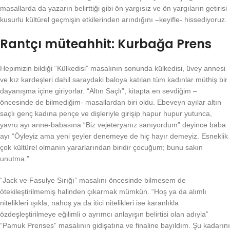
masallarda da yazarın belirttiği gibi ön yargısız ve ön yargıların getirisi
kusurlu kültürel geçmişin etkilerinden arındığını –keyifle- hissediyoruz.
Rantçı müteahhit: Kurbağa Prens
Hepimizin bildiği “Külkedisi” masalının sonunda külkedisi, üvey annesi
ve kız kardeşleri dahil saraydaki baloya katılan tüm kadınlar müthiş bir
dayanışma içine giriyorlar. “Altın Saçlı”, kitapta en sevdiğim –
öncesinde de bilmediğim- masallardan biri oldu. Ebeveyn ayılar altın
saçlı genç kadına pençe ve dişleriyle girişip hapur hupur yutunca,
yavru ayı anne-babasına “Biz vejeteryanız sanıyordum” deyince baba
ayı “Öyleyiz ama yeni şeyler denemeye de hiç hayır demeyiz. Esneklik
çok kültürel olmanın yararlarından biridir çocuğum; bunu sakın
unutma.”
“Jack ve Fasulye Sırığı” masalını öncesinde bilmesem de
ötekileştirilmemiş halinden çıkarmak mümkün. “Hoş ya da alımlı
nitelikleri ışıkla, nahoş ya da itici nitelikleri ise karanlıkla
özdeşleştirilmeye eğilimli o ayrımcı anlayışın belirtisi olan adıyla”
“Pamuk Prenses” masalının gidişatına ve finaline bayıldım. Şu kadarını