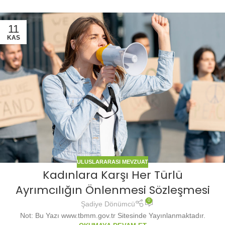
11
KAS
ULUSLARARASI MEVZUAT
Kadınlara Karşı Her Türlü
Ayrımcılığın Önlenmesi Sözleşmesi
0
Şadiye Dönümcü
Not: Bu Yazı www.tbmm.gov.tr Sitesinde Yayınlanmaktadır.