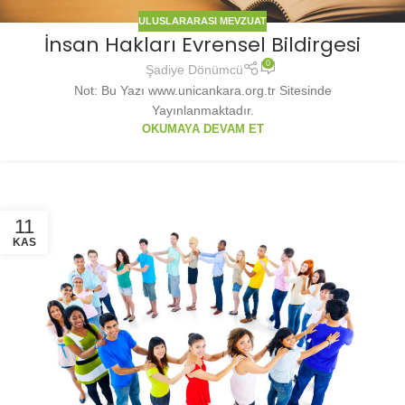
ULUSLARARASI MEVZUAT
İnsan Hakları Evrensel Bildirgesi
0
Şadiye Dönümcü
Not: Bu Yazı www.unicankara.org.tr Sitesinde
Yayınlanmaktadır.
OKUMAYA DEVAM ET
11
KAS