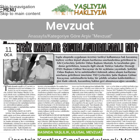
Skip to navigation
MENÜ
Skip to main content
Mevzuat
Anasayfa
Kategoriye Göre Arşiv "Mevzuat"
11
OCA
BASINDA YAŞLILIK
,
ULUSAL MEVZUAT