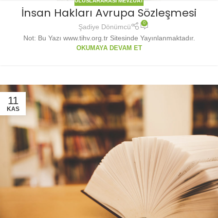
ULUSLARARASI MEVZUAT
İnsan Hakları Avrupa Sözleşmesi
0
Şadiye Dönümcü
Not: Bu Yazı www.tihv.org.tr Sitesinde Yayınlanmaktadır.
OKUMAYA DEVAM ET
11
KAS