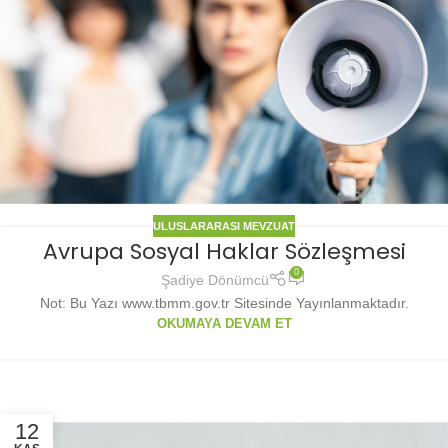
ULUSLARARASI MEVZUAT
Avrupa Sosyal Haklar Sözleşmesi
0
Şadiye Dönümcü
Not: Bu Yazı www.tbmm.gov.tr Sitesinde Yayınlanmaktadır.
OKUMAYA DEVAM ET
12