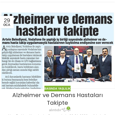
29
OCA
BASINDA YAŞLILIK
Alzheimer ve Demans Hastaları
Takipte
0
alıntıdır