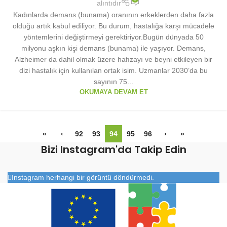
alıntıdır
Kadınlarda demans (bunama) oranının erkeklerden daha fazla
olduğu artık kabul ediliyor. Bu durum, hastalığa karşı mücadele
yöntemlerini değiştirmeyi gerektiriyor.Bugün dünyada 50
milyonu aşkın kişi demans (bunama) ile yaşıyor. Demans,
Alzheimer da dahil olmak üzere hafızayı ve beyni etkileyen bir
dizi hastalık için kullanılan ortak isim. Uzmanlar 2030’da bu
sayının 75...
OKUMAYA DEVAM ET
«
‹
92
93
94
95
96
›
»
Bizi Instagram'da Takip Edin
Instagram herhangi bir görüntü döndürmedi.