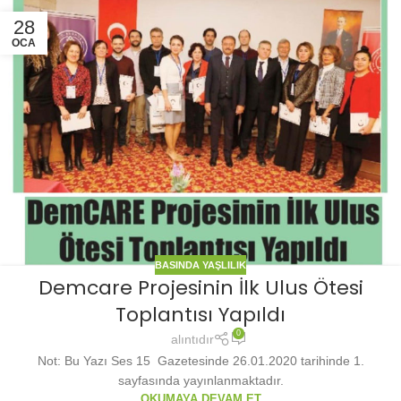
28
OCA
BASINDA YAŞLILIK
Demcare Projesinin İlk Ulus Ötesi
Toplantısı Yapıldı
0
alıntıdır
Not: Bu Yazı Ses 15 Gazetesinde 26.01.2020 tarihinde 1.
sayfasında yayınlanmaktadır.
OKUMAYA DEVAM ET