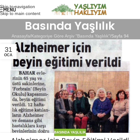
Skip to navigation
MENÜ
Skip to main content
Basında Yaşlılık
Anasayfa
Kategoriye Göre Arşiv "Basında Yaşlılık"
Sayfa 94
31
OCA
BASINDA YAŞLILIK