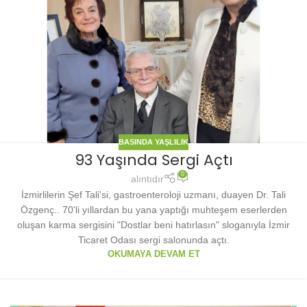
BASINDA YAŞLILIK
93 Yaşında Sergi Açtı
0
alıntıdır
İzmirlilerin Şef Tali'si, gastroenteroloji uzmanı, duayen Dr. Tali
Özgenç.. 70'li yıllardan bu yana yaptığı muhteşem eserlerden
oluşan karma sergisini "Dostlar beni hatırlasın" sloganıyla İzmir
Ticaret Odası sergi salonunda açtı.
OKUMAYA DEVAM ET