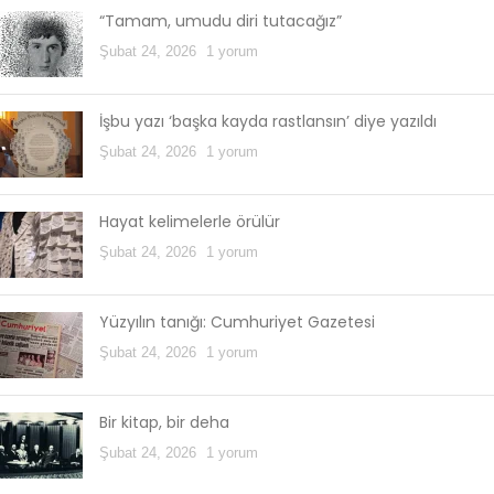
“Tamam, umudu diri tutacağız”
Şubat 24, 2026
1 yorum
İşbu yazı ‘başka kayda rastlansın’ diye yazıldı
Şubat 24, 2026
1 yorum
Hayat kelimelerle örülür
Şubat 24, 2026
1 yorum
Yüzyılın tanığı: Cumhuriyet Gazetesi
Şubat 24, 2026
1 yorum
Bir kitap, bir deha
Şubat 24, 2026
1 yorum