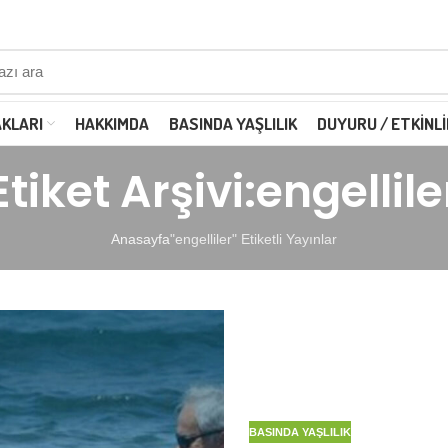
AKLARI
HAKKIMDA
BASINDA YAŞLILIK
DUYURU / ETKINLI
Etiket Arşivi:engellile
Anasayfa
"engelliler" Etiketli Yayınlar
BASINDA YAŞLILIK