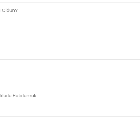
sı Oldum”
aklarla Hatırlamak