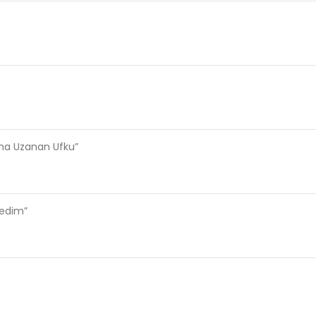
e
ama Uzanan Ufku”
ledim”