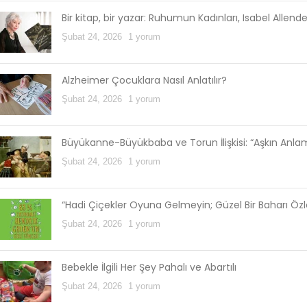
Bir kitap, bir yazar: Ruhumun Kadınları, Isabel Allend
Şubat 24, 2026
1 yorum
Alzheimer Çocuklara Nasıl Anlatılır?
Şubat 24, 2026
1 yorum
Büyükanne-Büyükbaba ve Torun İlişkisi: “Aşkın Anl
Şubat 24, 2026
1 yorum
“Hadi Çiçekler Oyuna Gelmeyin; Güzel Bir Baharı Öz
Şubat 24, 2026
1 yorum
Bebekle İlgili Her Şey Pahalı ve Abartılı
Şubat 24, 2026
1 yorum