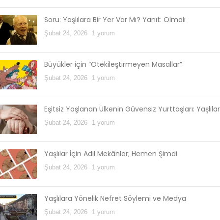
Soru: Yaşlılara Bir Yer Var Mı? Yanıt: Olmalı
Şubat 24, 2026
1 yorum
Büyükler için “Ötekileştirmeyen Masallar”
Şubat 24, 2026
1 yorum
Eşitsiz Yaşlanan Ülkenin Güvensiz Yurttaşları: Yaşlılar
Şubat 24, 2026
1 yorum
Yaşlılar İçin Adil Mekânlar; Hemen Şimdi
Şubat 24, 2026
1 yorum
Yaşlılara Yönelik Nefret Söylemi ve Medya
Şubat 24, 2026
1 yorum