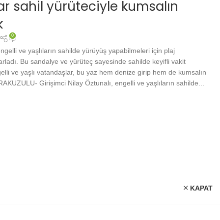
lar sahil yürüteciyle kumsalın
k
0
engelli ve yaşlıların sahilde yürüyüş yapabilmeleri için plaj
arladı. Bu sandalye ve yürüteç sayesinde sahilde keyifli vakit
li ve yaşlı vatandaşlar, bu yaz hem denize girip hem de kumsalın
AKUZULU- Girişimci Nilay Öztunalı, engelli ve yaşlıların sahilde...
KAPAT