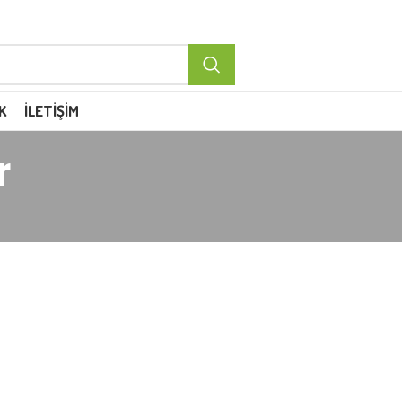
K
İLETIŞIM
r