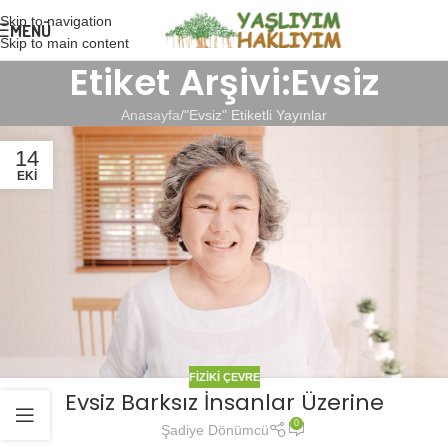
Skip to navigation
MENÜ
Skip to main content
Etiket Arşivi:Evsiz
Anasayfa
"Evsiz" Etiketli Yayınlar
14
EKI
FIZIKI ÇEVRE
Evsiz Barksız İnsanlar Üzerine
0
Şadiye Dönümcü