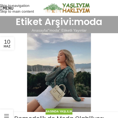
Skip to navigation
MENÜ
Skip to main content
Etiket Arşivi:moda
Anasayfa
"moda" Etiketli Yayınlar
10
HAZ
BASINDA YAŞLILIK