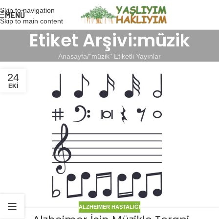
Skip to navigation
MENÜ
Skip to main content
Etiket Arşivi:müzik
Anasayfa
"müzik" Etiketli Yayınlar
24
EKI
ALZHEIMER HASTALIĞI