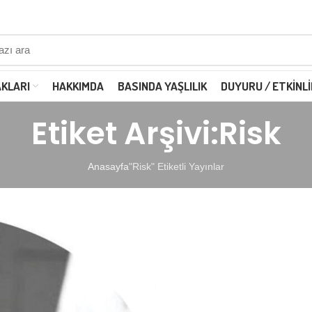
AKLARI
HAKKIMDA
BASINDA YAŞLILIK
DUYURU / ETKINLI
Etiket Arşivi:Risk
Anasayfa
"Risk" Etiketli Yayınlar