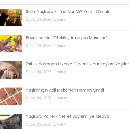
Soru: Yaşlılara Bir Yer Var Mı? Yanıt: Olmalı
Şubat 24, 2026
1 yorum
Büyükler için “Ötekileştirmeyen Masallar”
Şubat 24, 2026
1 yorum
Eşitsiz Yaşlanan Ülkenin Güvensiz Yurttaşları: Yaşlılar
Şubat 24, 2026
1 yorum
Yaşlılar İçin Adil Mekânlar; Hemen Şimdi
Şubat 24, 2026
1 yorum
Yaşlılara Yönelik Nefret Söylemi ve Medya
Şubat 24, 2026
1 yorum