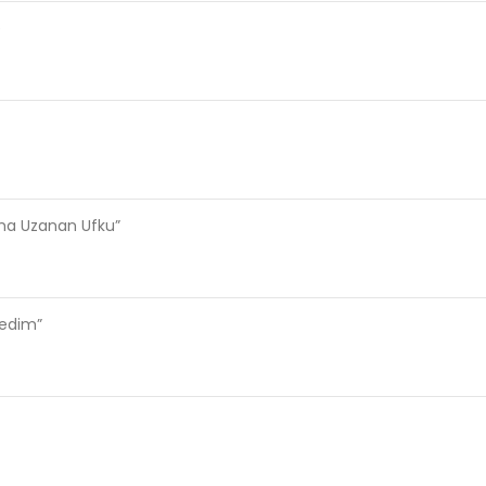
e
ama Uzanan Ufku”
ledim”