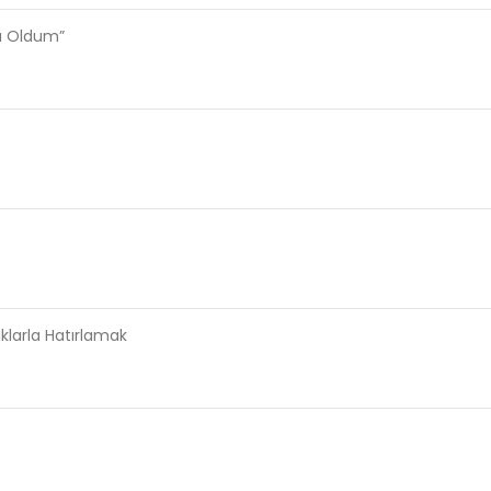
sı Oldum”
aklarla Hatırlamak