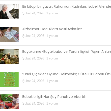
Bir kitap, bir yazar: Ruhumun Kadınları, Isabel Allend
Şubat 24, 2026
1 yorum
Alzheimer Çocuklara Nasıl Anlatılır?
Şubat 24, 2026
1 yorum
Büyükanne-Büyükbaba ve Torun İlişkisi: “Aşkın Anl
Şubat 24, 2026
1 yorum
“Hadi Çiçekler Oyuna Gelmeyin; Güzel Bir Baharı Öz
Şubat 24, 2026
1 yorum
Bebekle İlgili Her Şey Pahalı ve Abartılı
Şubat 24, 2026
1 yorum