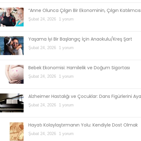
“Anne Olunca Çılgın Bir Ekonominin, Çılgın Katılımcı
Şubat 24, 2026
1 yorum
Yaşama İyi Bir Başlangıç İçin Anaokulu/Kreş Şart
Şubat 24, 2026
1 yorum
Bebek Ekonomisi: Hamilelik ve Doğum Sigortası
Şubat 24, 2026
1 yorum
Alzheimer Hastalığı ve Çocuklar: Dans Figürlerini Ay
Şubat 24, 2026
1 yorum
Hayatı Kolaylaştırmanın Yolu: Kendiyle Dost Olmak
Şubat 24, 2026
1 yorum