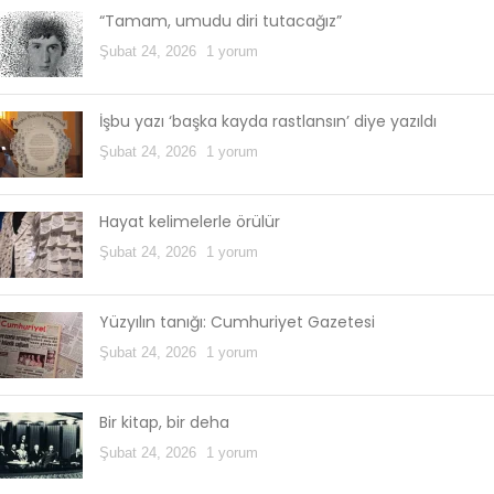
“Tamam, umudu diri tutacağız”
Şubat 24, 2026
1 yorum
İşbu yazı ‘başka kayda rastlansın’ diye yazıldı
Şubat 24, 2026
1 yorum
Hayat kelimelerle örülür
Şubat 24, 2026
1 yorum
Yüzyılın tanığı: Cumhuriyet Gazetesi
Şubat 24, 2026
1 yorum
Bir kitap, bir deha
Şubat 24, 2026
1 yorum