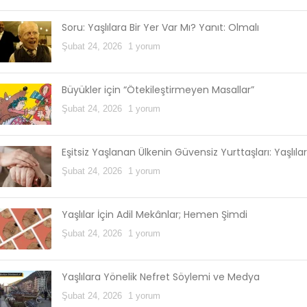
Soru: Yaşlılara Bir Yer Var Mı? Yanıt: Olmalı
Şubat 24, 2026
1 yorum
Büyükler için “Ötekileştirmeyen Masallar”
Şubat 24, 2026
1 yorum
Eşitsiz Yaşlanan Ülkenin Güvensiz Yurttaşları: Yaşlılar
Şubat 24, 2026
1 yorum
Yaşlılar İçin Adil Mekânlar; Hemen Şimdi
Şubat 24, 2026
1 yorum
Yaşlılara Yönelik Nefret Söylemi ve Medya
Şubat 24, 2026
1 yorum