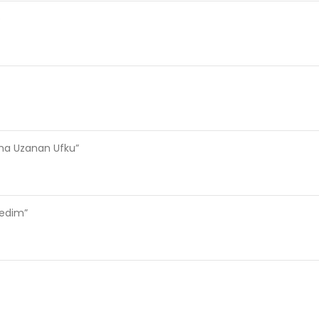
e
ama Uzanan Ufku”
ledim”