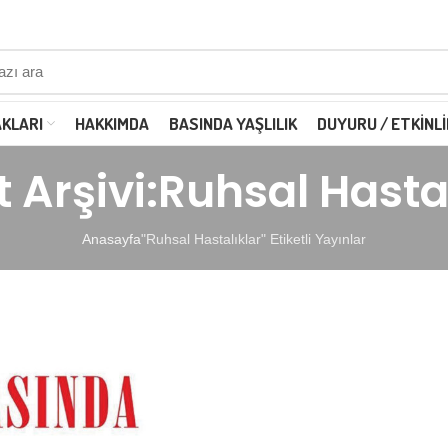
AKLARI
HAKKIMDA
BASINDA YAŞLILIK
DUYURU / ETKINLI
t Arşivi:Ruhsal Hasta
Anasayfa
"Ruhsal Hastalıklar" Etiketli Yayınlar