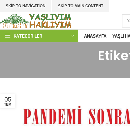
SKIP TO NAVIGATION
SKIP TO MAIN CONTENT
ANASAYFA
YAŞLI H
KATEGORILER
Etike
05
TEM