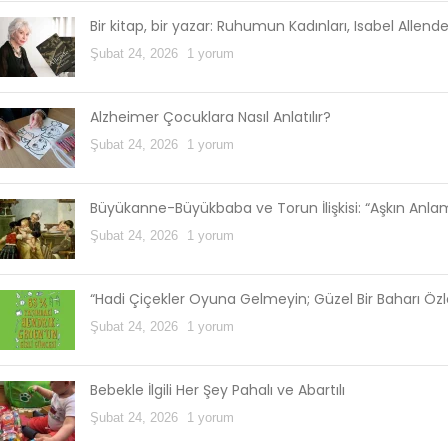
Bir kitap, bir yazar: Ruhumun Kadınları, Isabel Allend
Şubat 24, 2026
1 yorum
Alzheimer Çocuklara Nasıl Anlatılır?
Şubat 24, 2026
1 yorum
Büyükanne-Büyükbaba ve Torun İlişkisi: “Aşkın Anl
Şubat 24, 2026
1 yorum
“Hadi Çiçekler Oyuna Gelmeyin; Güzel Bir Baharı Öz
Şubat 24, 2026
1 yorum
Bebekle İlgili Her Şey Pahalı ve Abartılı
Şubat 24, 2026
1 yorum