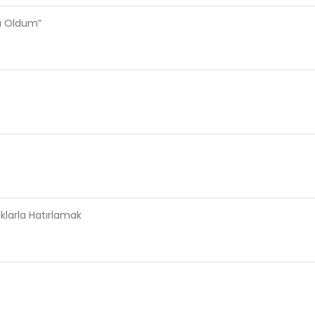
sı Oldum”
aklarla Hatırlamak