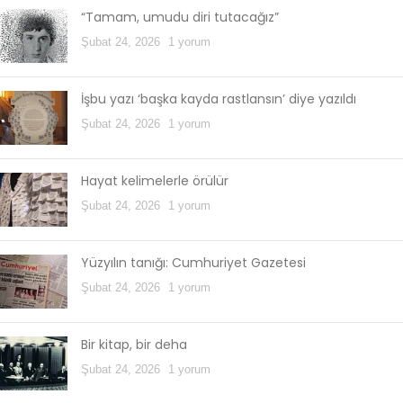
“Tamam, umudu diri tutacağız”
Şubat 24, 2026
1 yorum
İşbu yazı ‘başka kayda rastlansın’ diye yazıldı
Şubat 24, 2026
1 yorum
Hayat kelimelerle örülür
Şubat 24, 2026
1 yorum
Yüzyılın tanığı: Cumhuriyet Gazetesi
Şubat 24, 2026
1 yorum
Bir kitap, bir deha
Şubat 24, 2026
1 yorum