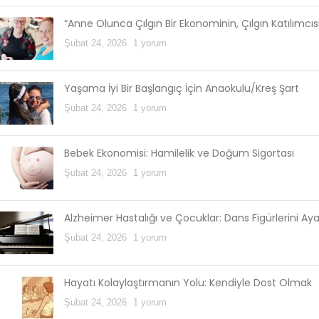
“Anne Olunca Çılgın Bir Ekonominin, Çılgın Katılımcı
Şubat 24, 2026
1 yorum
Yaşama İyi Bir Başlangıç İçin Anaokulu/Kreş Şart
Şubat 24, 2026
1 yorum
Bebek Ekonomisi: Hamilelik ve Doğum Sigortası
Şubat 24, 2026
1 yorum
Alzheimer Hastalığı ve Çocuklar: Dans Figürlerini Ay
Şubat 24, 2026
1 yorum
Hayatı Kolaylaştırmanın Yolu: Kendiyle Dost Olmak
Şubat 24, 2026
1 yorum