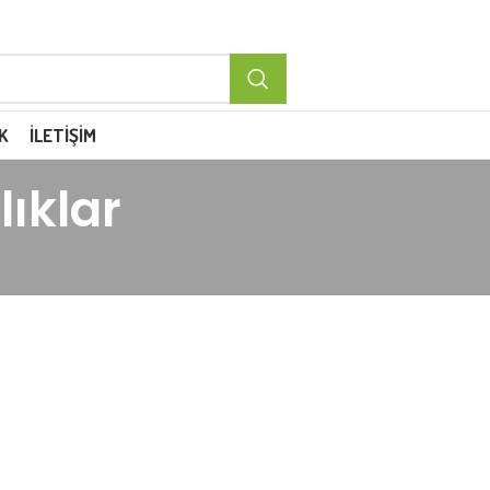
K
İLETIŞIM
lıklar