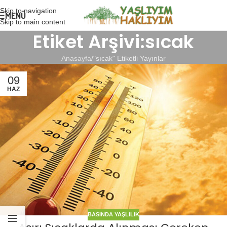
Skip to navigation
MENÜ
Skip to main content
Etiket Arşivi:sıcak
Anasayfa
"sıcak" Etiketli Yayınlar
09
HAZ
BASINDA YAŞLILIK