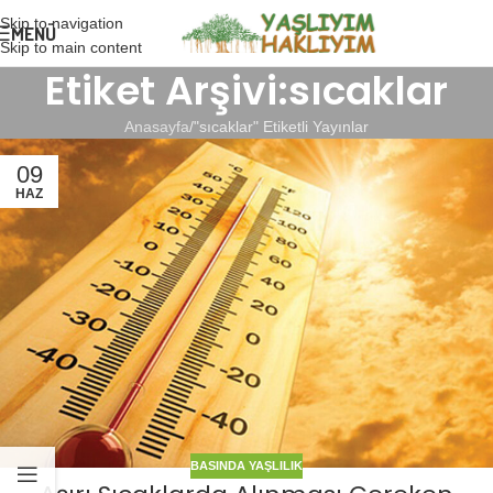
Skip to navigation
MENÜ
Skip to main content
Etiket Arşivi:sıcaklar
Anasayfa
"sıcaklar" Etiketli Yayınlar
09
HAZ
BASINDA YAŞLILIK