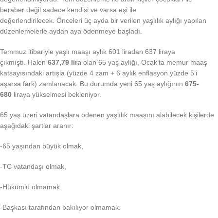
beraber değil sadece kendisi ve varsa eşi ile
değerlendirilecek. Önceleri üç ayda bir verilen yaşlılık aylığı yapılan
düzenlemelerle aydan aya ödenmeye başladı.
Temmuz itibariyle yaşlı maaşı aylık 601 liradan 637 liraya
çıkmıştı. Halen
637,79
lira
olan
65 yaş
aylığı,
Ocak’ta
memur
maaş
katsayısındaki artışla
(yüzde 4 zam + 6 aylık
enflasyon yüzde 5’i
aşarsa
fark) zamlanacak. Bu durumda yeni 65 yaş aylığının
675-
680
liraya yükselmesi bekleniyor.
65 yaş üzeri vatandaşlara ödenen yaşlılık maaşını alabilecek kişilerde
aşağıdaki şartlar aranır:
-65 yaşından büyük olmak,
-TC vatandaşı olmak,
-Hükümlü olmamak,
-Başkası tarafından bakılıyor olmamak.