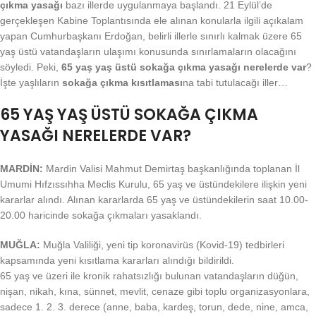
çıkma yasağı
bazı illerde uygulanmaya başlandı. 21 Eylül’de
gerçekleşen Kabine Toplantısında ele alınan konularla ilgili açıkalam
yapan Cumhurbaşkanı Erdoğan, belirli illerle sınırlı kalmak üzere 65
yaş üstü vatandaşların ulaşımı konusunda sınırlamaların olacağını
söyledi. Peki,
65 yaş yaş üstü sokağa çıkma yasağı nerelerde var
?
İşte yaşlıların
sokağa çıkma kısıtlaması
na tabi tutulacağı iller…
65 YAŞ YAŞ ÜSTÜ SOKAĞA ÇIKMA
YASAĞI NERELERDE VAR?
MARDİN:
Mardin Valisi Mahmut Demirtaş başkanlığında toplanan İl
Umumi Hıfzıssıhha Meclis Kurulu, 65 yaş ve üstündekilere ilişkin yeni
kararlar alındı. Alınan kararlarda 65 yaş ve üstündekilerin saat 10.00-
20.00 haricinde sokağa çıkmaları yasaklandı.
MUĞLA:
Muğla Valiliği, yeni tip koronavirüs (Kovid-19) tedbirleri
kapsamında yeni kısıtlama kararları alındığı bildirildi.
65 yaş ve üzeri ile kronik rahatsızlığı bulunan vatandaşların düğün,
nişan, nikah, kına, sünnet, mevlit, cenaze gibi toplu organizasyonlara,
sadece 1. 2. 3. derece (anne, baba, kardeş, torun, dede, nine, amca,