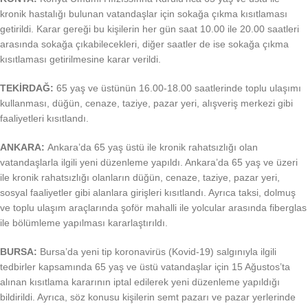
kronik hastalığı bulunan vatandaşlar için sokağa çıkma kısıtlaması
getirildi. Karar gereği bu kişilerin her gün saat 10.00 ile 20.00 saatleri
arasında sokağa çıkabilecekleri, diğer saatler de ise sokağa çıkma
kısıtlaması getirilmesine karar verildi.
TEKİRDAĞ:
65 yaş ve üstünün 16.00-18.00 saatlerinde toplu ulaşımı
kullanması, düğün, cenaze, taziye, pazar yeri, alışveriş merkezi gibi
faaliyetleri kısıtlandı.
ANKARA:
Ankara’da 65 yaş üstü ile kronik rahatsızlığı olan
vatandaşlarla ilgili yeni düzenleme yapıldı. Ankara’da 65 yaş ve üzeri
ile kronik rahatsızlığı olanların düğün, cenaze, taziye, pazar yeri,
sosyal faaliyetler gibi alanlara girişleri kısıtlandı. Ayrıca taksi, dolmuş
ve toplu ulaşım araçlarında şoför mahalli ile yolcular arasında fiberglas
ile bölümleme yapılması kararlaştırıldı.
BURSA:
Bursa’da yeni tip koronavirüs (Kovid-19) salgınıyla ilgili
tedbirler kapsamında 65 yaş ve üstü vatandaşlar için 15 Ağustos’ta
alınan kısıtlama kararının iptal edilerek yeni düzenleme yapıldığı
bildirildi. Ayrıca, söz konusu kişilerin semt pazarı ve pazar yerlerinde