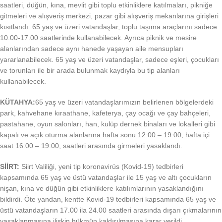
saatleri, düğün, kına, mevlit gibi toplu etkinliklere katılmaları, pikniğe
gitmeleri ve alışveriş merkezi, pazar gibi alışveriş mekanlarına girişleri
kısıtlandı. 65 yaş ve üzeri vatandaşlar, toplu taşıma araçlarını sadece
10.00-17.00 saatlerinde kullanabilecek. Ayrıca piknik ve mesire
alanlarından sadece aynı hanede yaşayan aile mensupları
yararlanabilecek. 65 yaş ve üzeri vatandaşlar, sadece eşleri, çocukları
ve torunları ile bir arada bulunmak kaydıyla bu tip alanları
kullanabilecek.
KÜTAHYA:
65 yaş ve üzeri vatandaşlarımızın belirlenen bölgelerdeki
park, kahvehane kıraathane, kafeterya, çay ocağı ve çay bahçeleri,
pastahane, oyun salonları, han, kulüp dernek binaları ve lokalleri gibi
kapalı ve açık oturma alanlarına hafta sonu 12:00 – 19:00, hafta içi
saat 16:00 – 19:00, saatleri arasında girmeleri yasaklandı.
SİİRT:
Siirt Valiliği, yeni tip koronavirüs (Kovid-19) tedbirleri
kapsamında 65 yaş ve üstü vatandaşlar ile 15 yaş ve altı çocukların
nişan, kına ve düğün gibi etkinliklere katılımlarının yasaklandığını
bildirdi. Öte yandan, kentte Kovid-19 tedbirleri kapsamında 65 yaş ve
üstü vatandaşların 17.00 ila 24.00 saatleri arasında dışarı çıkmalarının
yasaklanmasına ilişkin hükmün kaldırılmasına karar verildi.