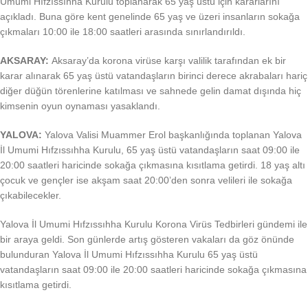
Umumi Hıfzıssıhha Kurulu toplanarak 65 yaş üstü için kararlarını
açıkladı. Buna göre kent genelinde 65 yaş ve üzeri insanların sokağa
çıkmaları 10:00 ile 18:00 saatleri arasında sınırlandırıldı.
AKSARAY:
Aksaray’da korona virüse karşı valilik tarafından ek bir
karar alınarak 65 yaş üstü vatandaşların birinci derece akrabaları hariç
diğer düğün törenlerine katılması ve sahnede gelin damat dışında hiç
kimsenin oyun oynaması yasaklandı.
YALOVA:
Yalova Valisi Muammer Erol başkanlığında toplanan Yalova
İl Umumi Hıfzıssıhha Kurulu, 65 yaş üstü vatandaşların saat 09:00 ile
20:00 saatleri haricinde sokağa çıkmasına kısıtlama getirdi. 18 yaş altı
çocuk ve gençler ise akşam saat 20:00’den sonra velileri ile sokağa
çıkabilecekler.
Yalova İl Umumi Hıfzıssıhha Kurulu Korona Virüs Tedbirleri gündemi ile
bir araya geldi. Son günlerde artış gösteren vakaları da göz önünde
bulunduran Yalova İl Umumi Hıfzıssıhha Kurulu 65 yaş üstü
vatandaşların saat 09:00 ile 20:00 saatleri haricinde sokağa çıkmasına
kısıtlama getirdi.