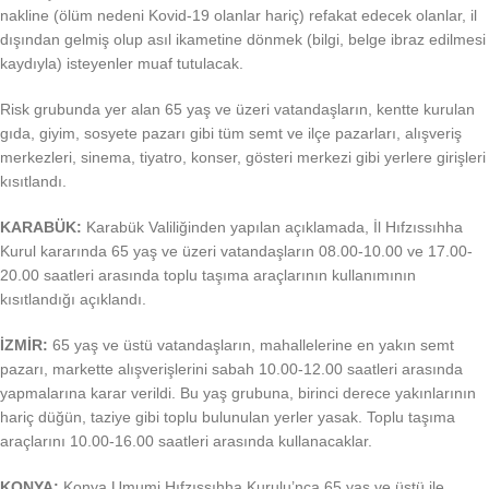
nakline (ölüm nedeni Kovid-19 olanlar hariç) refakat edecek olanlar, il
dışından gelmiş olup asıl ikametine dönmek (bilgi, belge ibraz edilmesi
kaydıyla) isteyenler muaf tutulacak.
Risk grubunda yer alan 65 yaş ve üzeri vatandaşların, kentte kurulan
gıda, giyim, sosyete pazarı gibi tüm semt ve ilçe pazarları, alışveriş
merkezleri, sinema, tiyatro, konser, gösteri merkezi gibi yerlere girişleri
kısıtlandı.
KARABÜK:
Karabük Valiliğinden yapılan açıklamada, İl Hıfzıssıhha
Kurul kararında 65 yaş ve üzeri vatandaşların 08.00-10.00 ve 17.00-
20.00 saatleri arasında toplu taşıma araçlarının kullanımının
kısıtlandığı açıklandı.
İZMİR:
65 yaş ve üstü vatandaşların, mahallelerine en yakın semt
pazarı, markette alışverişlerini sabah 10.00-12.00 saatleri arasında
yapmalarına karar verildi. Bu yaş grubuna, birinci derece yakınlarının
hariç düğün, taziye gibi toplu bulunulan yerler yasak. Toplu taşıma
araçlarını 10.00-16.00 saatleri arasında kullanacaklar.
KONYA:
Konya Umumi Hıfzıssıhha Kurulu’nca 65 yaş ve üstü ile