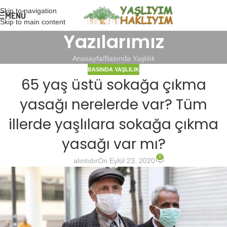
Skip to navigation
MENÜ
Skip to main content
Yazılarımız
Anasayfa
Basında Yaşlılık
BASINDA YAŞLILIK
65 yaş üstü sokağa çıkma
yasağı nerelerde var? Tüm
illerde yaşlılara sokağa çıkma
yasağı var mı?
0
alıntıdır
On Eylül 23, 2020