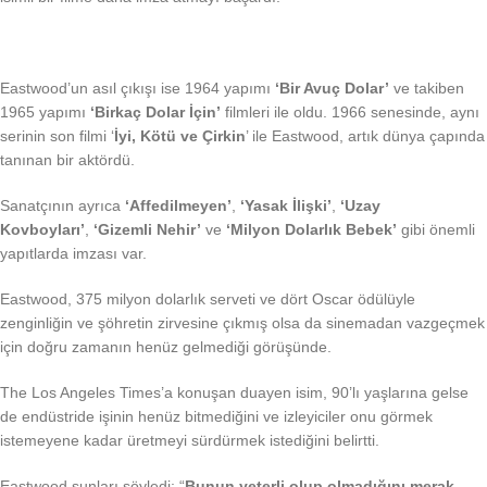
Eastwood’un asıl çıkışı ise 1964 yapımı
‘Bir Avuç Dolar’
ve takiben
1965 yapımı
‘Birkaç Dolar İçin’
filmleri ile oldu. 1966 senesinde, aynı
serinin son filmi ‘
İyi, Kötü ve Çirkin
’ ile Eastwood, artık dünya çapında
tanınan bir aktördü.
Sanatçının ayrıca
‘Affedilmeyen’
,
‘Yasak İlişki’
,
‘Uzay
Kovboyları’
,
‘Gizemli Nehir’
ve
‘Milyon Dolarlık Bebek’
gibi önemli
yapıtlarda imzası var.
Eastwood, 375 milyon dolarlık serveti ve dört Oscar ödülüyle
zenginliğin ve şöhretin zirvesine çıkmış olsa da sinemadan vazgeçmek
için doğru zamanın henüz gelmediği görüşünde.
The Los Angeles Times’a konuşan duayen isim, 90’lı yaşlarına gelse
de endüstride işinin henüz bitmediğini ve izleyiciler onu görmek
istemeyene kadar üretmeyi sürdürmek istediğini belirtti.
Eastwood şunları söyledi: “
Bunun yeterli olup olmadığını merak