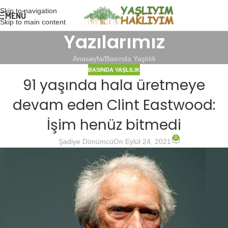
Skip to navigation
MENÜ
Skip to main content
Yazılarımız
Anasayfa
Basında Yaşlılık
BASINDA YAŞLILIK
91 yaşında hala üretmeye
devam eden Clint Eastwood:
İşim henüz bitmedi
0
Şadiye Dönümcü
On Eylül 24, 2021