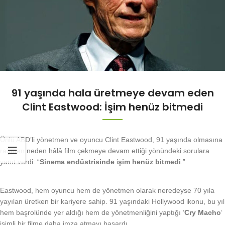
91 yaşında hala üretmeye devam eden
Clint Eastwood: İşim henüz bitmedi
Ünlü ABD’li yönetmen ve oyuncu Clint Eastwood, 91 yaşında olmasına
rağmen neden hâlâ film çekmeye devam ettiği yönündeki sorulara
yanıt verdi: “
Sinema endüstrisinde
i
şim henüz bitmedi
.”
Eastwood, hem oyuncu hem de yönetmen olarak neredeyse 70 yıla
yayılan üretken bir kariyere sahip. 91 yaşındaki Hollywood ikonu, bu yıl
hem başrolünde yer aldığı hem de yönetmenliğini yaptığı ‘
Cry Macho
‘
isimli bir filme daha imza atmayı başardı.