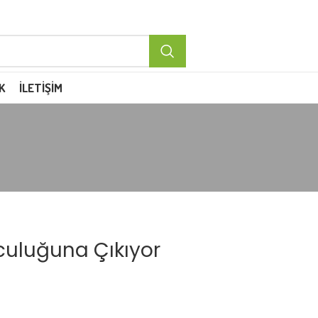
K
İLETIŞIM
lculuğuna Çıkıyor