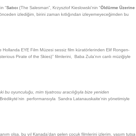
in “
Satıcı
(The Salesman”, Krzysztof Kieslowski’nin “
Öldürme Üzerine
i önceden izlediğim, birini zaman kıtlığından izleyemeyeceğimden bu
 ile Hollanda EYE Film Müzesi sessiz film küratörlerinden Elif Rongen-
rious Pirate of the Skies)” filmlerini, Baba Zula’nın canlı müziğiyle
daki bu oyunculug
u, mim tiyatrosu arac
ı
l
ı
g
ı
yla bize yeniden
na Brėdikytė’nin performansıyla Sandra Latanauskaite’nin yönetimiyle
nım olsa, bu yıl Kanada’dan gelen çocuk filmlerini izlerim, yaşım tutsa