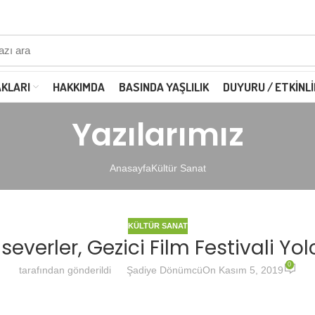
AKLARI
HAKKIMDA
BASINDA YAŞLILIK
DUYURU / ETKINLI
Yazılarımız
Anasayfa
Kültür Sanat
KÜLTÜR SANAT
everler, Gezici Film Festivali Yo
0
tarafından gönderildi
Şadiye Dönümcü
On Kasım 5, 2019