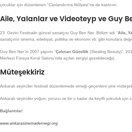
çocuklar için düzenlenen “Canlandırma Atö̈lyesi”ne de katılırım.
Aile, Yalanlar ve Videoteyp ve Guy B
23. Gezici Festivalin güncel sanatçısı Guy Ben Ner. Bölüm adı “
Aile, Y
sanatçının sinema, edebiyat, politika ve ekonomi vb. gibi konulara deği
Guy Ben Ner’in 2007 yapımı “
Çalınan Güzellik
(Stealing Beauty)”, 20
Merkezi Füreya Koral Salonu’nda açılan sergiyi gezebileceğiz.
Müteşekkiriz
Ankaralı seyirciler festivali düzenlemede emeği geçenlere yine müteşek
Ankaralı seyirciler yoğun, yorucu ve bir o kadar da keyifli yolculuk için
Bağlantılar:
www.ankarasinemadernegi.org