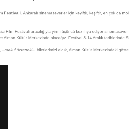
m Festivali.
Ankaralı sinemaseverler için keyiftir, keşiftir, en çok da m
 Film Festivali aracılığıyla yirmi üçüncü kez ihya ediyor sinemasever A
e Alman Kültür Merkezinde olacağız. Festival 8-14 Aralık tarihlerinde 
, –
makul ücretteki
– biletlerimizi aldık, Alman Kültür Merkezindeki gösteri