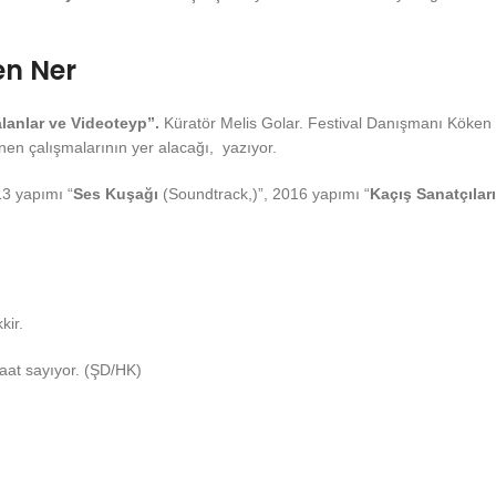
en Ner
alanlar ve Videoteyp”.
Küratör Melis Golar. Festival Danışmanı Köken
nen çalışmalarının yer alacağı, yazıyor.
13 yapımı “
Ses Kuşağı
(Soundtrack,)”, 2016 yapımı “
Kaçış Sanatçıları
kir.
 saat sayıyor. (ŞD/HK)