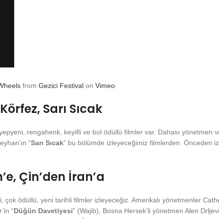
 Wheels
from
Gezici Festival
on
Vimeo
.
 Körfez, Sarı Sıcak
epyeni, rengahenk, keyifli ve bol ödüllü filmler var. Dahası yönetmen
Reyhan’ın “
Sarı Sıcak
” bu bölümde izleyeceğimiz filmlerden. Önceden izle
’e, Çin’den İran’a
, çok ödüllü, yeni tarihli filmler izleyeceğiz. Amerikalı yönetmenler Ca
’in “
Düğün Davetiyesi
” (Wajib), Bosna Hersek’li yönetmen Alen Drljevi