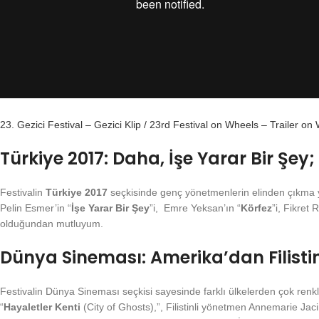
23. Gezici Festival – Gezici Klip / 23rd Festival on Wheels – Trailer on
Türkiye 2017: Daha, İşe Yarar Bir Şey;
Festivalin
Türkiye 2017
seçkisinde genç yönetmenlerin elinden çıkma y
Pelin Esmer’in “
İşe Yarar Bir Şey
”i, Emre Yeksan’ın “
Körfez
”i, Fikret 
olduğundan mutluyum.
Dünya Sineması: Amerika’dan Filistin
Festivalin Dünya Sineması seçkisi sayesinde farklı ülkelerden çok renkli
“
Hayaletler Kenti
(City of Ghosts),”, Filistinli yönetmen Annemarie Jacir