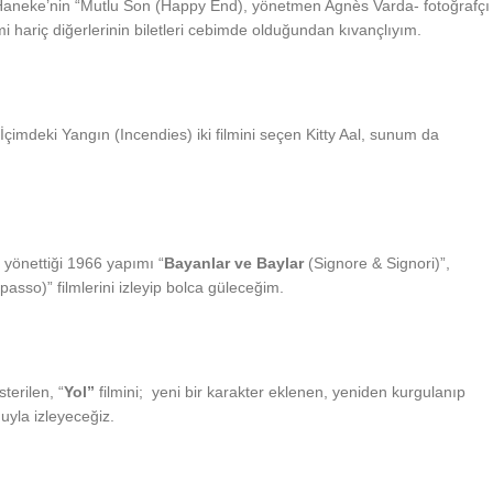
Haneke’nin “Mutlu Son (Happy End), yönetmen Agnès Varda- fotoğrafçı
 hariç diğerlerinin biletleri cebimde olduğundan kıvançlıyım.
İçimdeki Yangın (Incendies) iki filmini seçen Kitty Aal, sunum da
 yönettiği 1966 yapımı “
Bayanlar ve Baylar
(Signore & Signori)”,
passo)” filmlerini izleyip bolca güleceğim.
erilen, “
Yol”
filmini; yeni bir karakter eklenen, yeniden kurgulanıp
uyla izleyeceğiz.