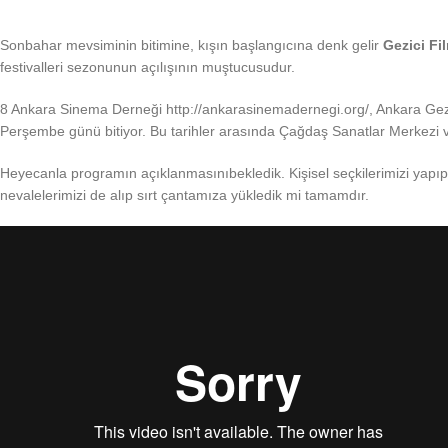
Sonbahar mevsiminin bitimine, kışın başlangıcına denk gelir
Gezici Fil
festivalleri sezonunun açılışının muştucusudur.
8 Ankara Sinema Derneği http://ankarasinemadernegi.org/, Ankara Gezici
Perşembe günü bitiyor. Bu tarihler arasında Çağdaş Sanatlar Merkezi v
Heyecanla programın açıklanmasınıbekledik. Kişisel seçkilerimizi yapıp
nevalelerimizi de alıp sırt çantamıza yükledik mi tamamdır.