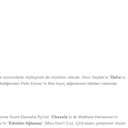
 ve oyuncularla söyleşmek de mümkün olacak. Onur Saylak’ın “
Daha
”sı,
diğimden Pelin Esmer’in filmi hariç diğerlerinin biletleri cebimde
therine Gund-Daresha Kyi’nin “
Chavela
”sı ile Matthew Heineman’ın
c’in “
Erkekler Ağlamaz
” (Men Don’t Cry), Çinli kadın yönetmen Vivian