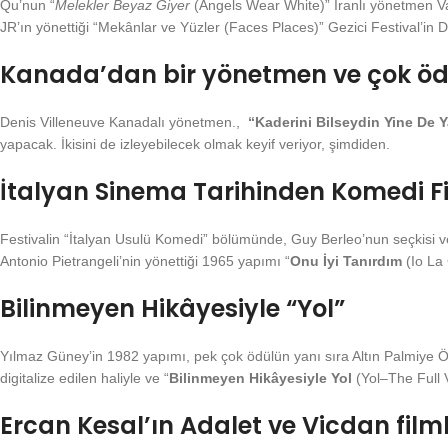
Qu’nun “
Melekler Beyaz Giyer
(Angels Wear White)” İranlı yönetmen Vah
JR’ın yönettiği “Mekânlar ve Yüzler (Faces Places)” Gezici Festival’in 
Kanada’dan bir yönetmen ve çok ödül
Denis Villeneuve Kanadalı yönetmen.,
“Kaderini Bilseydin Yine De 
yapacak. İkisini de izleyebilecek olmak keyif veriyor, şimdiden.
İtalyan Sinema Tarihinden Komedi Fi
Festivalin “İtalyan Usulü Komedi” bölümünde, Guy Berleo’nun seçkisi v
Antonio Pietrangeli’nin yönettiği 1965 yapımı “
Onu İyi Tanırdım
(Io La 
Bilinmeyen Hikâyesiyle “Yol”
Yılmaz Güney’in 1982 yapımı, pek çok ödülün yanı sıra Altın Palmiye Ö
digitalize edilen haliyle ve “
Bilinmeyen Hikâyesiyle Yol
(Yol–The Full 
Ercan Kesal’ın Adalet ve Vicdan filml