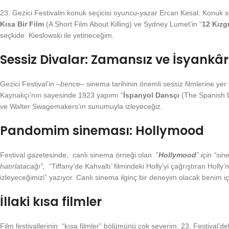
23. Gezici Festivalin konuk seçicisi oyuncu-yazar Ercan Kesal. Konuk s
Kısa Bir Film
(A Short Film About Killing) ve Sydney Lumet’in “
12 Kızg
seçkide Kieslowski ile yetineceğim.
Sessiz Divalar: Zamansız ve İsyankâr
Gezici Festival’in –
bence
– sinema tarihinin önemli sessiz filmlerine yer
Kaynakçı’nın sayesinde 1923 yapımı “
İspanyol Dansçı
(The Spanish Da
ve Walter Swagemakers’ın sunumuyla izleyeceğiz.
Pandomim sineması: Hollymood
Festival gazetesinde, canlı sinema örneği olan ”
Hollymood
” için “s
hatırlatacağı”,
“Tiffany’de Kahvaltı’ filmindeki Holly’yi çağrıştıran H
izleyeceğimizi” yazıyor. Canlı sinema ilginç bir deneyim olacak benim iç
İllaki kısa filmler
Film festivallerinin “kısa filmler” bölümünü çok severim. 23. Festival’de