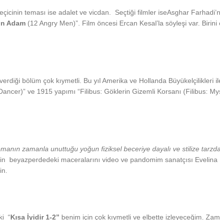
eçicinin teması ise adalet ve vicdan.
Seçtiği filmler iseAsghar Farhadi’n
ın Adam
(12 Angry Men)”. Film öncesi Ercan Kesal’la söyleşi var. Birin
 verdiği bölüm çok kıymetli. Bu yıl Amerika ve Hollanda Büyükelçilikleri
ncer)” ve 1915 yapımı “Filibus: Göklerin Gizemli Korsanı (Filibus: Myste
inemanın zamanla unuttug
u yog
un fiziksel beceriye dayal
ı
ve stilize tarz
olly’nin beyazperdedeki maceralarını video ve pandomim sanatçısı Eveli
in.
ki “
Kısa İyidir 1-2”
benim için çok kıymetli ve elbette izleyeceğim. Zama