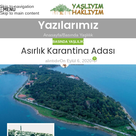
Skip to navigation
MENÜ
Skip to main content
Yazılarımız
Anasayfa
Basında Yaşlılık
BASINDA YAŞLILIK
Asırlık Karantina Adası
0
alıntıdır
On Eylül 6, 2020