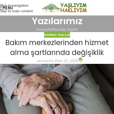
Skip to navigation
MENÜ
Skip to main content
Yazılarımız
Anasayfa
Basında Yaşlılık
BASINDA YAŞLILIK
Bakım merkezlerinden hizmet
alma şartlarında değişiklik
0
alıntıdır
On Ekim 22, 2020