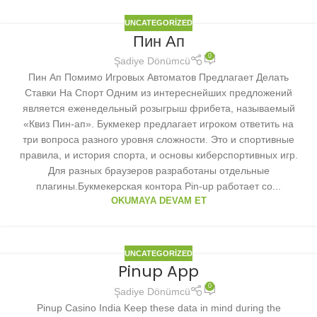
UNCATEGORIZED
Пин Ап
0
Şadiye Dönümcü
Пин Ап Помимо Игровых Автоматов Предлагает Делать
Ставки На Спорт Одним из интереснейших предложений
является еженедельный розыгрыш фрибета, называемый
«Квиз Пин-ап». Букмекер предлагает игроком ответить на
три вопроса разного уровня сложности. Это и спортивные
правила, и история спорта, и основы киберспортивных игр.
Для разных браузеров разработаны отдельные
плагины.Букмекерская контора Pin-up работает со...
OKUMAYA DEVAM ET
UNCATEGORIZED
Pinup App
0
Şadiye Dönümcü
Pinup Casino India Keep these data in mind during the