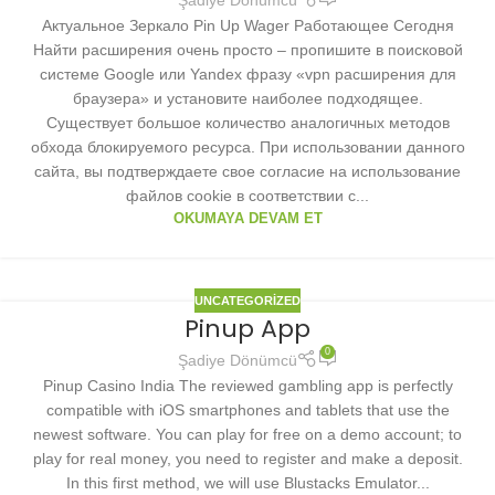
Şadiye Dönümcü
Актуальное Зеркало Pin Up Wager Работающее Сегодня
Найти расширения очень просто – пропишите в поисковой
системе Google или Yandex фразу «vpn расширения для
браузера» и установите наиболее подходящее.
Существует большое количество аналогичных методов
обхода блокируемого ресурса. При использовании данного
сайта, вы подтверждаете свое согласие на использование
файлов cookie в соответствии с...
OKUMAYA DEVAM ET
UNCATEGORIZED
Pinup App
0
Şadiye Dönümcü
Pinup Casino India The reviewed gambling app is perfectly
compatible with iOS smartphones and tablets that use the
newest software. You can play for free on a demo account; to
play for real money, you need to register and make a deposit.
In this first method, we will use Blustacks Emulator...