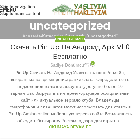
Skip to navigation
MENÜ
Skip to main content
uncategorized
Anasayfa
Kategoriye Göre Arşiv "uncategorized"
UNCATEGORIZED
Скачать Pin Up На Андроид Apk V1 0
Бесплатно
0
Şadiye Dönümcü
Pin Up Скачать На Андроид Указать телефон/е-мейл,
выбранные во время регистрации счета. Определиться с
подходящей валютой аккаунта (доступно более 10
вариантов). Загрузить в интернет-браузере официальный
сайт или актуальное зеркало клуба. Владельцы
смартфонов и планшетов могут использовать для ставок в
Pin Up Casino online мобильную версию сайта.Возможность
обходить блокировку Роскомнадзора для игры на...
OKUMAYA DEVAM ET