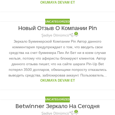
OKUMAYA DEVAM ET
UNCATEGORIZED
Новый Отзыв О Компании Pin
0
Şadiye Dönümcü
Зеркало Букмекерской Компании Pin Автор данного
комментария предупреждает о том, что вводить свои
средства на счет букмекера Пин Ап Бет ни в коем случае
нельзя, потому что аферисты блокируют клиентов. Автор
данного отзыва пишет, что на сайте шараги Pin-Up Bet
потерял 3500 долларов, обманщики попросту отказались
выводить средства, заблокировав аккаунт. Пользователь...
OKUMAYA DEVAM ET
UNCATEGORIZED
Betwinner Зеркало На Сегодня
0
Şadiye Dönümcü