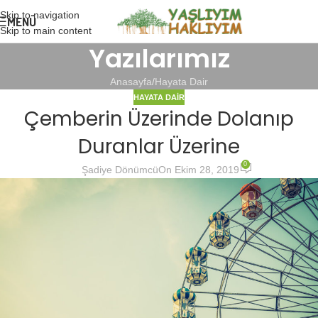
Skip to navigation
MENÜ
Skip to main content
Yazılarımız
Anasayfa
Hayata Dair
HAYATA DAIR
Çemberin Üzerinde Dolanıp
Duranlar Üzerine
0
Şadiye Dönümcü
On Ekim 28, 2019