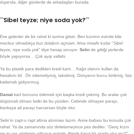
dışarıda, diğer günlerde de arkadaşları burada.
``Sibel teyze; niye soda yok?``
Eve gelenler de bir rahat ki sorma gitsin. Ben kızımın evinde bile
mecbur olmadıkça buz dolabını açmam. Ama misafir kızlar “
Sibel
teyze; niye soda yok
” diye hesap soruyor.
Selin
de gittiği yerlerde
böyle yapıyorsa… Çok ayıp vallahi.
Ya bu plastik para dedikleri kredi kartı… Kağıt olanını kullan da
hesabını bil. Ön ödemeliymiş, taksitmiş. Dünyanın borcu birikmiş, faiz
katlamalı gidiyormuş.
Damat
kart borcunu ödemek için başka kredi çekmiş. Bu aralar çok
düşünceli olması belki de bu yüzden. Cebinde olmayan parayı,
bankaya ait parayı harcarsan böyle olur.
Selin’in zapt-u rapt altına alınması lazım. Anne-babası bu konuda çok
rahat. Ya da zamanında söz dinletemeyince pes dediler. “
Genç kızın
ne işi var; elalemin oğlunun evinde. Ateşle barut bir arada olur mu
?”