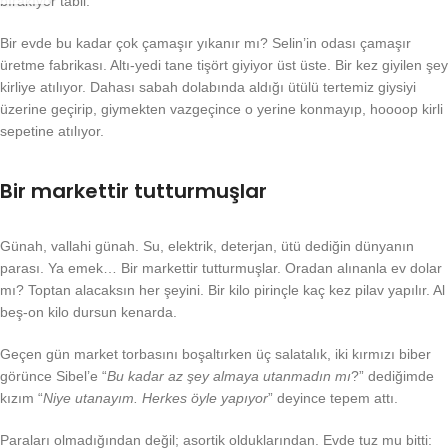
bırakıyor tabii.
Bir evde bu kadar çok çamaşır yıkanır mı? Selin’in odası çamaşır
üretme fabrikası. Altı-yedi tane tişört giyiyor üst üste. Bir kez giyilen şey
kirliye atılıyor. Dahası sabah dolabında aldığı ütülü tertemiz giysiyi
üzerine geçirip, giymekten vazgeçince o yerine konmayıp, hoooop kirli
sepetine atılıyor.
Bir markettir tutturmuşlar
Günah, vallahi günah. Su, elektrik, deterjan, ütü dediğin dünyanın
parası. Ya emek… Bir markettir tutturmuşlar. Oradan alınanla ev dolar
mı? Toptan alacaksın her şeyini. Bir kilo pirinçle kaç kez pilav yapılır. Al
beş-on kilo dursun kenarda.
Geçen gün market torbasını boşaltırken üç salatalık, iki kırmızı biber
görünce Sibel’e “
Bu kadar az şey almaya utanmadın mı
?” dediğimde
kızım “
Niye utanayım. Herkes öyle yapıyor
” deyince tepem attı.
Paraları olmadığından değil; asortik olduklarından. Evde tuz mu bitti: