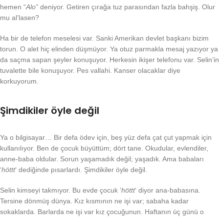
hemen “
Alo”
deniyor. Getiren çırağa tuz parasından fazla bahşiş. Olur
mu al’lasen?
Ha bir de telefon meselesi var. Sanki Amerikan devlet başkanı bizim
torun. O alet hiç elinden düşmüyor. Ya otuz parmakla mesaj yazıyor ya
da saçma sapan şeyler konuşuyor. Herkesin ikişer telefonu var. Selin’in
tuvalette bile konuşuyor. Pes vallahi. Kanser olacaklar diye
korkuyorum.
Şimdikiler öyle değil
Ya o bilgisayar… Bir defa ödev için, beş yüz defa çat çut yapmak için
kullanılıyor. Ben de çocuk büyüttüm; dört tane. Okudular, evlendiler,
anne-baba oldular. Sorun yaşamadık değil; yaşadık. Ama babaları
‘
höttt
‘ dediğinde pısarlardı. Şimdikiler öyle değil.
Selin kimseyi takmıyor. Bu evde çocuk ‘
höttt
‘ diyor ana-babasına.
Tersine dönmüş dünya. Kız kısmının ne işi var; sabaha kadar
sokaklarda. Barlarda ne işi var kız çocuğunun. Haftanın üç günü o