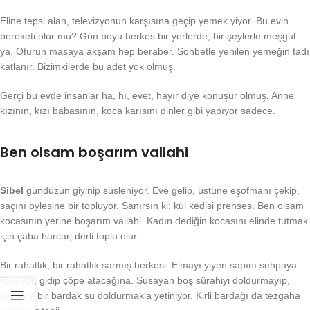
Eline tepsi alan, televizyonun karşısına geçip yemek yiyor. Bu evin
bereketi olur mu? Gün boyu herkes bir yerlerde, bir şeylerle meşgul
ya. Oturun masaya akşam hep beraber. Sohbetle yenilen yemeğin tadı
katlanır. Bizimkilerde bu adet yok olmuş.
Gerçi bu evde insanlar ha, hı, evet, hayır diye konuşur olmuş. Anne
kızının, kızı babasının, koca karısını dinler gibi yapıyor sadece.
Ben olsam boşarım vallahi
Sibel
gündüzün giyinip süsleniyor. Eve gelip, üstüne eşofmanı çekip,
saçını öylesine bir topluyor. Sanırsın ki; kül kedisi prenses. Ben olsam
kocasının yerine boşarım vallahi. Kadın dediğin kocasını elinde tutmak
için çaba harcar, derli toplu olur.
Bir rahatlık, bir rahatlık sarmış herkesi. Elmayı yiyen sapını sehpaya
koyuyor, gidip çöpe atacağına. Susayan boş sürahiyi doldurmayıp,
kendine bir bardak su doldurmakla yetiniyor. Kirli bardağı da tezgaha