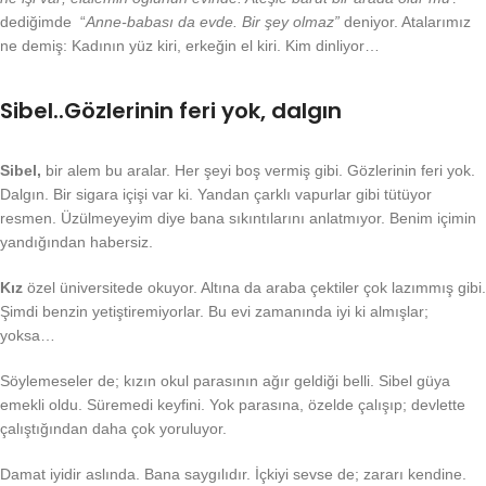
dediğimde “
Anne-babası da evde. Bir şey olmaz”
deniyor. Atalarımız
ne demiş: Kadının yüz kiri, erkeğin el kiri. Kim dinliyor…
Sibel..Gözlerinin feri yok, dalgın
Sibel,
bir alem bu aralar. Her şeyi boş vermiş gibi. Gözlerinin feri yok.
Dalgın. Bir sigara içişi var ki. Yandan çarklı vapurlar gibi tütüyor
resmen. Üzülmeyeyim diye bana sıkıntılarını anlatmıyor. Benim içimin
yandığından habersiz.
Kız
özel üniversitede okuyor. Altına da araba çektiler çok lazımmış gibi.
Şimdi benzin yetiştiremiyorlar. Bu evi zamanında iyi ki almışlar;
yoksa…
Söylemeseler de; kızın okul parasının ağır geldiği belli. Sibel güya
emekli oldu. Süremedi keyfini. Yok parasına, özelde çalışıp; devlette
çalıştığından daha çok yoruluyor.
Damat iyidir aslında. Bana saygılıdır. İçkiyi sevse de; zararı kendine.