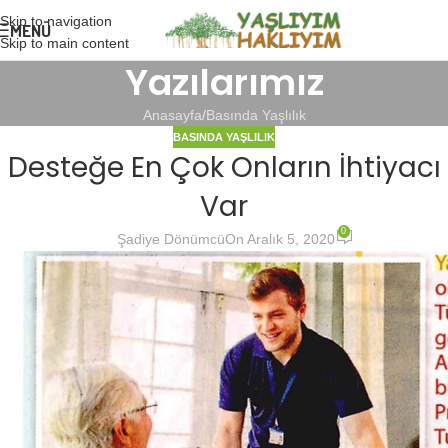
Skip to navigation
MENÜ
Skip to main content
Yazılarımız
Anasayfa
Basında Yaşlılık
BASINDA YAŞLILIK
Desteğe En Çok Onların İhtiyacı
Var
0
Şadiye Dönümcü
On Aralık 5, 2020