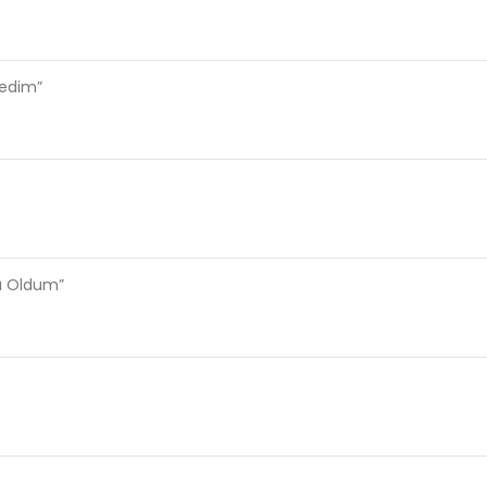
ledim”
sı Oldum”