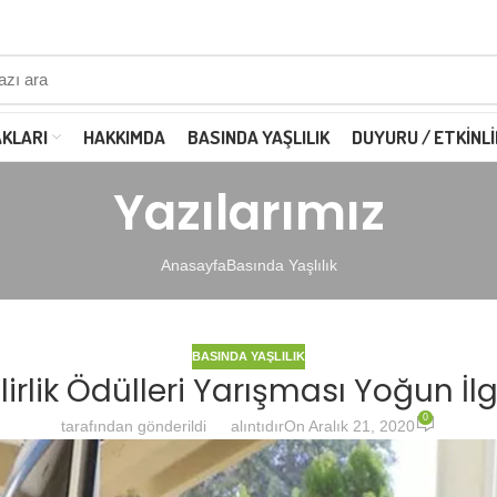
AKLARI
HAKKIMDA
BASINDA YAŞLILIK
DUYURU / ETKINLI
Yazılarımız
Anasayfa
Basında Yaşlılık
BASINDA YAŞLILIK
bilirlik Ödülleri Yarışması Yoğun İl
0
tarafından gönderildi
alıntıdır
On Aralık 21, 2020