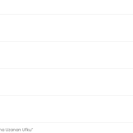
e
ama Uzanan Ufku”