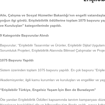
Aile, Çalışma ve Sosyal Hizmetler Bakanlığı’nın engelli vatandaşlar
yoğun ilgi gördü. Erişilebilirlik ödüllerine toplam 1075 başvuru yap
ve Kuruluşları” kategorilerinde yapıldı.
9 Kategoride Başvurular Alındı
Başvurular; “Erişilebilir Tasarımlar ve Ürünler, Erişilebilir Dijital Uygulama
Sorumluluk Projeleri, Erişilebilirlik Alanında Bilimsel Çalışmalar ve Projel
1075 Başvuru Yapıldı
Sistem üzerinden toplam 1075 başvuru yapıldı. En çok başvuru “Erişilebili
Akademisyenler, ilgili kamu kurumları ve kuruluşları ve engelliler ve yaşl
“Erişilebilir Türkiye, Engelsiz Yaşam İçin Ben de Buradayım”
Öte yandan Erişilebilirlik Ödülleri kapsamında tanıtım kampanyası düzenl
Hazırlanan basılı/dijital afiş ve bilboardlar tüm illerde asıldı, ayrıca f