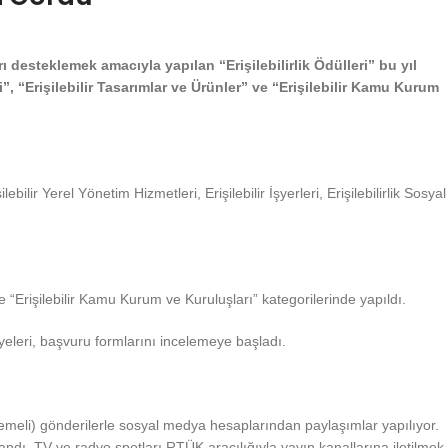
 desteklemek amacıyla yapılan “Erişilebilirlik Ödülleri” bu yıl
”, “Erişilebilir Tasarımlar ve Ürünler” ve “Erişilebilir Kamu Kurum
ebilir Yerel Yönetim Hizmetleri, Erişilebilir İşyerleri, Erişilebilirlik Sosyal
e “Erişilebilir Kamu Kurum ve Kuruluşları” kategorilerinde yapıldı.
 üyeleri, başvuru formlarını incelemeye başladı.
mlemeli) gönderilerle sosyal medya hesaplarından paylaşımlar yapılıyor.
nlandı. TV ve radyo spotları RTÜK aracılığıyla yayın kanallarına iletilmek