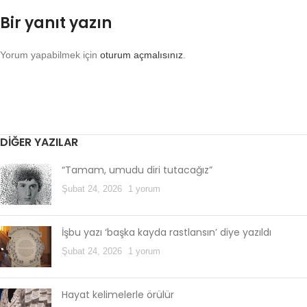
Bir yanıt yazın
Yorum yapabilmek için
oturum açmalısınız
.
DIĞER YAZILAR
“Tamam, umudu diri tutacağız”
Şubat 24, 2026
1 yorum
İşbu yazı ‘başka kayda rastlansın’ diye yazıldı
Şubat 24, 2026
1 yorum
Hayat kelimelerle örülür