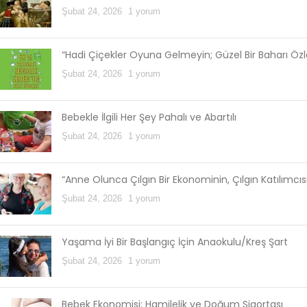
Şubat 24, 2026
1 yorum
“Hadi Çiçekler Oyuna Gelmeyin; Güzel Bir Baharı Öz
Şubat 24, 2026
1 yorum
Bebekle İlgili Her Şey Pahalı ve Abartılı
Şubat 24, 2026
1 yorum
“Anne Olunca Çılgın Bir Ekonominin, Çılgın Katılımcı
Şubat 24, 2026
1 yorum
Yaşama İyi Bir Başlangıç İçin Anaokulu/Kreş Şart
Şubat 24, 2026
1 yorum
Bebek Ekonomisi: Hamilelik ve Doğum Sigortası