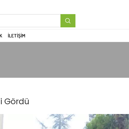
K
İLETIŞIM
gi Gördü