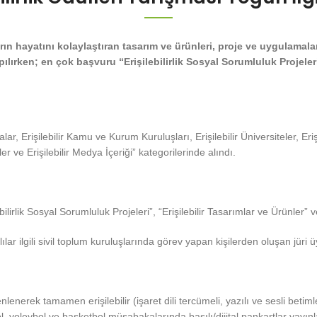
ın hayatını kolaylaştıran tasarım ve ürünleri, proje ve uygulamaları
ılırken; en çok başvuru “Erişilebilirlik Sosyal Sorumluluk Projeleri
lar, Erişilebilir Kamu ve Kurum Kuruluşları, Erişilebilir Üniversiteler, Erişil
er ve Erişilebilir Medya İçeriği” kategorilerinde alındı.
rlik Sosyal Sorumluluk Projeleri”, “Erişilebilir Tasarımlar ve Ürünler” v
ılar ilgili sivil toplum kuruluşlarında görev yapan kişilerden oluşan jüri
enerek tamamen erişilebilir (işaret dili tercümeli, yazılı ve sesli beti
utbol, voleybol ve basketbol müsabakalarında basılı/dijital pankartlar yayı