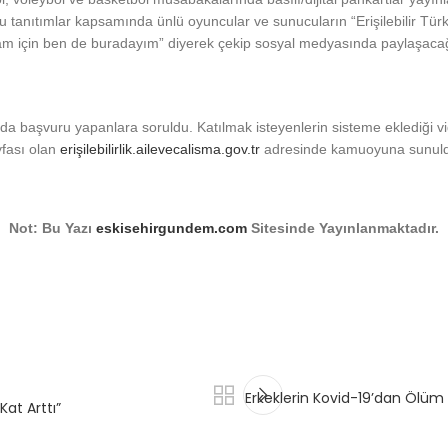
Bu tanıtımlar kapsamında ünlü oyuncular ve sunucuların “Erişilebilir Tü
aşam için ben de buradayım” diyerek çekip sosyal medyasında paylaşacağ
da başvuru yapanlara soruldu. Katılmak isteyenlerin sisteme eklediği v
ayfası olan
erişilebilirlik.ailevecalisma.gov.tr
adresinde kamuoyuna sunuldu.
Not: Bu Yazı
eskisehirgundem.com
Sitesinde Yayınlanmaktadır.
Erkeklerin Kovid-19’dan Ölüm
Kat Arttı”