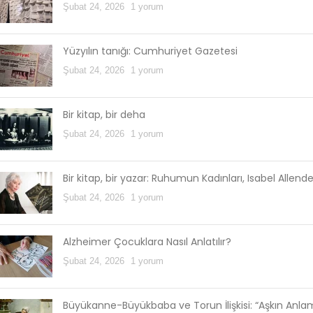
Şubat 24, 2026
1 yorum
Yüzyılın tanığı: Cumhuriyet Gazetesi
Şubat 24, 2026
1 yorum
Bir kitap, bir deha
Şubat 24, 2026
1 yorum
Bir kitap, bir yazar: Ruhumun Kadınları, Isabel Allend
Şubat 24, 2026
1 yorum
Alzheimer Çocuklara Nasıl Anlatılır?
Şubat 24, 2026
1 yorum
Büyükanne-Büyükbaba ve Torun İlişkisi: “Aşkın Anl