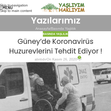
Skip to navigation
MENÜ
Skip to main content
Yazılarımız
Anasayfa
Basında Yaşlılık
BASINDA YAŞLILIK
Güney’de Koronavirüs
Huzurevlerini Tehdit Ediyor !
0
alıntıdır
On Kasım 26, 2020