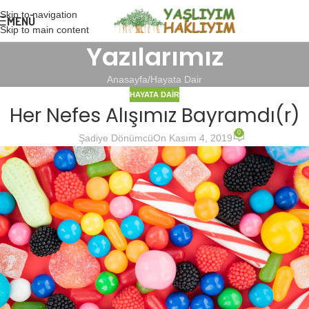
Skip to navigation
MENÜ
Skip to main content
Yazılarımız
Anasayfa
Hayata Dair
HAYATA DAIR
Her Nefes Alışımız Bayramdı(r)
0
Şadiye Dönümcü
On Kasım 4, 2019