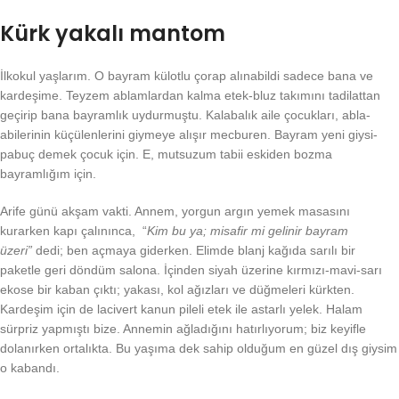
Kürk yakalı mantom
İlkokul yaşlarım. O bayram külotlu çorap alınabildi sadece bana ve
kardeşime. Teyzem ablamlardan kalma etek-bluz takımını tadilattan
geçirip bana bayramlık uydurmuştu. Kalabalık aile çocukları, abla-
abilerinin küçülenlerini giymeye alışır mecburen. Bayram yeni giysi-
pabuç demek çocuk için. E, mutsuzum tabii eskiden bozma
bayramlığım için.
Arife günü akşam vakti. Annem, yorgun argın yemek masasını
kurarken kapı çalınınca, “
Kim bu ya; misafir mi gelinir
bayram
üzeri”
dedi; ben açmaya giderken. Elimde blanj kağıda sarılı bir
paketle geri döndüm salona. İçinden siyah üzerine kırmızı-mavi-sarı
ekose bir kaban çıktı; yakası, kol ağızları ve düğmeleri kürkten.
Kardeşim için de lacivert kanun pileli etek ile astarlı yelek. Halam
sürpriz yapmıştı bize. Annemin ağladığını hatırlıyorum; biz keyifle
dolanırken ortalıkta. Bu yaşıma dek sahip olduğum en güzel dış giysim
o kabandı.