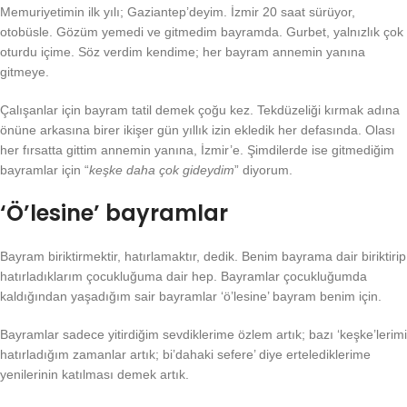
Memuriyetimin ilk yılı; Gaziantep’deyim. İzmir 20 saat sürüyor,
otobüsle. Gözüm yemedi ve gitmedim bayramda. Gurbet, yalnızlık çok
oturdu içime. Söz verdim kendime; her bayram annemin yanına
gitmeye.
Çalışanlar için bayram tatil demek çoğu kez. Tekdüzeliği kırmak adına
önüne arkasına birer ikişer gün yıllık izin ekledik her defasında. Olası
her fırsatta gittim annemin yanına, İzmir’e. Şimdilerde ise gitmediğim
bayramlar için “
keşke daha çok gideydim
” diyorum.
‘Ö’lesine’ bayramlar
Bayram biriktirmektir, hatırlamaktır, dedik. Benim bayrama dair biriktirip
hatırladıklarım çocukluğuma dair hep. Bayramlar çocukluğumda
kaldığından yaşadığım sair bayramlar ‘ö’lesine’ bayram benim için.
Bayramlar sadece yitirdiğim sevdiklerime özlem artık; bazı ‘keşke’lerimi
hatırladığım zamanlar artık; bi’dahaki sefere’ diye ertelediklerime
yenilerinin katılması demek artık.