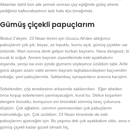
Ablamlar dahil tüm aile yemek sonrası çay eşliğinde gülüş ahenk
yediğimiz kalburabastının tadı hala d(a-i)mağımda .
Gümüş çiçekli papuçlarım
İlkokul 2’deyim. 23 Nisan töreni için Ucuzcu Ali’den aldığımız
pabuçlarım çok şık; beyaz, az topuklu, burnu açık, gümüş çiçekler var
üstünde. Mart sonuna denk geliyor kurban bayramı. Hava dengesiz; bi
sıcak bi soğuk. Annem bayram ziyaretlerinde eski ayakkabımı
dışarıda, yeniyi ise evin içinde giymemi söyleyince üzüldüm tabii. Arife
günü akşam ezanı vakti annem bayram taşkalasındayken kaçıverdim
sokağa; yeni pabuçlarımla. Saklambaç oynayanların arasına karıştım.
Sobelendim; çöp tenekesinin arkasında saklanırken. Eğer ebeden
önce koşup sobelersem yanmayacağım; kural bu. Delice koşarken
dengem bozuldu; komşunun evi önündeki sönmüş kireç çukuruna
düştüm. Çok ağladım; canımın yanmasından çok pabuçlarım
mahvolduğu için. Çok üzüldüm; 23 Nisan töreninde de eski
pabuçlarımı giyeceğim için. Bu yaşıma dek çok ayakkabım oldu; ama o
gümüş çiçekli kadar güzeli olmadı hiç.