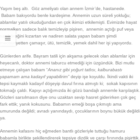
Yaşım beş altı. Göz ameliyatı olan annem İzmir’de, hastanede.
Babam bakıyordu benle kardeşime. Annemin uzun süreli yokluğu;
ablamlar yatılı okuduğundan en çok ikimizi etkilemişti. Evimizde hayat
normalken sadece balık temizleyip pişiren, annemin açtığı puf veya
saç böreğini kızartan ve nadiren salata yapan babam şimdi
mecburiyetten çamaşır, ütü, temizlik, yemek dahil her işi yapıyordu.
Günlerden arife. Bayram tatili için akşama gelecek olan ablamlar için
heyecanlı, doktor annemi taburcu etmediği için üzgündük. Bizi mutlu
etmeye çalışan babam “
Ananız gibi yoğurt tatlısı, kalburabastı
yapamam ama kadayıf yapabilirim”
deyip işe koyuldu. İkindi vakti iki
tepsi kaymaklı kadayıf döşeyip davul fırına atmıştı ki; sokak kapısının
tokmağı çaldı. Kapıyı açtığımızda iki gözü bandajlı annemle karşılaştık.
Gözleri sarsılmasın diye onu uzaktan sevip hasret giderirken çok geç
fark ettik; yanık kokusunu. Babamın emeği boşa çıkmıştı ama
umurunda değildi; avradı yanındaydı, çocuklarının boynu bükük değildi
ya.
Annemin kafasını hiç eğmeden bantlı gözleriyle tuttuğu hamuru
babamla birlikte şekillendirerek tepsiye dizdik ve çarşı fırınında pişirttik.