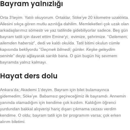
Bayram yalnızlığı
Orta 3’teyim. Yatılı okuyorum. Ortaklar, Söke’ye 20 kilometre uzaklıkta.
Ailesini sıkça gören mutlu azınlığa dahilim. Memleketleri çok uzak olan
arkadaşlarımız sömestr ve yaz tatilinde gidebiliyorlar sadece. Beş gün
bayram tatili için davet ettim Emine’yi; evimize, şehrimize. “
Gelemem;
ailemden habersiz
”, dedi ve kaldı okulda. Tatil bitimi okulun cümle
kapısında bekliyordu “
Geçmek bilmedi; günler. Keşke geleydim
seninle
” deyip ağlayarak sarıldı bana. O gün bugün hiç sevmem
bayramda yalnız kalmayı.
Hayat ders dolu
Ankara’da; Akademi 1’deyim. Bayram için bilet bulamayınca
gidemedim; Söke’ye. Babamsız geçireceğimiz ilk bayramdı. Annemin
yanında olamadığım için kendime çok kızdım. Kaldığım öğrenci
yurdundan bakkal alışverişi hariç dışarı çıkmama cezası verdim
kendime. O oldu; bayram tatili için bir programım varsa; çok erken
alırım biletimi.