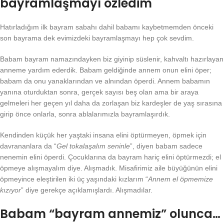
bayramlaşmayı özledim
Hatırladığım ilk bayram sabahı dahil babamı kaybetmemden önceki
son bayrama dek evimizdeki bayramlaşmayı hep çok sevdim.
Babam bayram namazındayken biz giyinip süslenir, kahvaltı hazırlayan
anneme yardım ederdik. Babam geldiğinde annem onun elini öper;
babam da onu yanaklarından ve alnından öperdi. Annem babamın
yanına oturduktan sonra, gerçek sayısı beş olan ama bir araya
gelmeleri her geçen yıl daha da zorlaşan biz kardeşler de yaş sırasına
girip önce onlarla, sonra ablalarımızla bayramlaşırdık.
Kendinden küçük her yaştaki insana elini öptürmeyen, öpmek için
davrananlara da “
Gel tokalaşalım seninle
”, diyen babam sadece
nenemin elini öperdi. Çocuklarına da bayram hariç elini öptürmezdi; el
öpmeye alışmayalım diye. Alışmadık. Misafirimiz aile büyüğünün elini
öpmeyince eleştirilen iki üç yaşındaki kızlarım “
Annem el öpmemize
kızıyor
” diye gerekçe açıklamışlardı. Alışmadılar.
Babam “bayram annemiz” olunca…