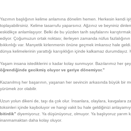
Yazımın başlığının kelime anlamına dönelim hemen. Herkesin kendi işiy
toplayabilirsiniz. Kelime tasarrufu yaparsınız. Ağzınız ve beyniniz dinl
eskidikçe anlamlaşıyor. Belki de bu yüzden tarih sayfalarını karıştırmak
ediyor. Çoğumuzun ortak noktası; ilerleyen zamanda nüfus fazlalığının
bıkkınlığı var. Manyetik kirlenmenin önüne geçmek imkansız hale geldi. 
dünya kelimelerinin yarattığı karışıklığın içinde kalkamaz durumdayız. 
Yaşam insana istediklerini o kadar kolay sunmuyor. Bazılarımız her şe
öğrendiğinde gecikmiş oluyor ve geriye dönemiyor.”
Kazanılmış her başarının, yaşanan her sevincin arkasında büyük bir m
yürümek zor olabilir.
Uzun yolun dikeni de, taşı da çok olur. İnsanlara, olaylara, kavgalar
toksinleri içinde kayboluyor ve hangi vakit bu hale geldiğinizi anlayamı
bitirdik”
diyemiyoruz. Ya düşünüyoruz, olmuyor. Ya başlıyoruz yarım kalı
inanmamaktan daha kolay oluyor.