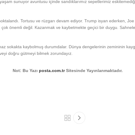
yaşam sunuyor avuntusu içinde sandıklarımız sepetlerimiz eskitemediğim
oktalandı. Tortusu ve rüzgarı devam ediyor. Trump isyan ederken, Joe 
de çok önemli değil. Kazanmak ve kaybetmekte geçici bir duygu. Sahneler
 çıkmaz sokakta kaybolmuş durumdalar. Dünya dengelerinin zemininin kay
veyi doğru gütmeyi bilmek zorundayız.
Not: Bu Yazı
posta.com.tr
Sitesinde Yayınlanmaktadır.