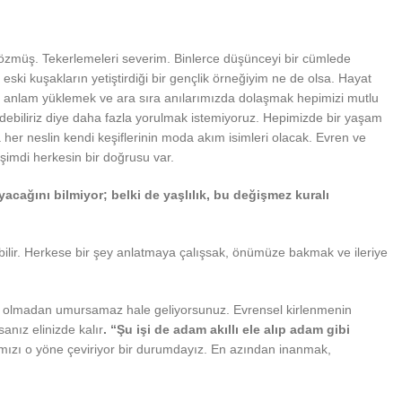
 sözmüş. Tekerlemeleri severim. Binlerce düşünceyi bir cümlede
eski kuşakların yetiştirdiği bir gençlik örneğiyim ne de olsa. Hayat
ımıza anlam yüklemek ve ara sıra anılarımızda dolaşmak hepimizi mutlu
debiliriz diye daha fazla yorulmak istemiyoruz. Hepimizde bir yaşam
her neslin kendi keşiflerinin moda akım isimleri olacak. Evren ve
şimdi herkesin bir doğrusu var.
cağını bilmiyor; belki de yaşlılık, bu değişmez kuralı
ilir. Herkese bir şey anlatmaya çalışsak, önümüze bakmak ve ileriye
ında olmadan umursamaz hale geliyorsunuz. Evrensel kirlenmenin
anız elinizde kalır
. “Şu işi de adam akıllı ele alıp adam gibi
şımızı o yöne çeviriyor bir durumdayız. En azından inanmak,