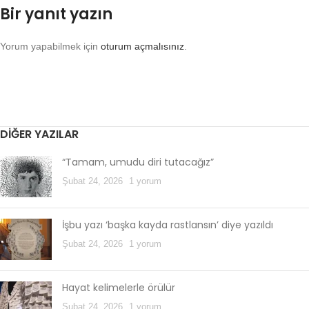
Bir yanıt yazın
Yorum yapabilmek için
oturum açmalısınız
.
DIĞER YAZILAR
“Tamam, umudu diri tutacağız”
Şubat 24, 2026
1 yorum
İşbu yazı ‘başka kayda rastlansın’ diye yazıldı
Şubat 24, 2026
1 yorum
Hayat kelimelerle örülür
Şubat 24, 2026
1 yorum