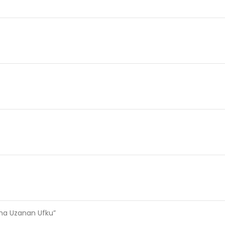
e
ama Uzanan Ufku”