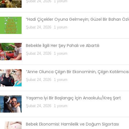
Şubat 24, 2026
1 yorum
“Hadi Çiçekler Oyuna Gelmeyin; Güzel Bir Baharı Öz
Şubat 24, 2026
1 yorum
Bebekle İlgili Her Şey Pahalı ve Abartılı
Şubat 24, 2026
1 yorum
“Anne Olunca Çılgın Bir Ekonominin, Çılgın Katılımcı
Şubat 24, 2026
1 yorum
Yaşama İyi Bir Başlangıç İçin Anaokulu/Kreş Şart
Şubat 24, 2026
1 yorum
Bebek Ekonomisi: Hamilelik ve Doğum Sigortası