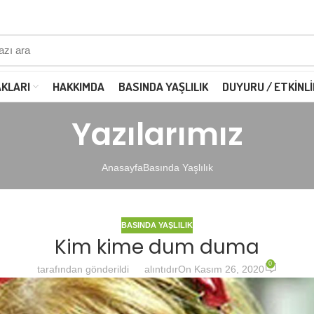
AKLARI
HAKKIMDA
BASINDA YAŞLILIK
DUYURU / ETKINLI
Yazılarımız
Anasayfa
Basında Yaşlılık
BASINDA YAŞLILIK
Kim kime dum duma
0
tarafından gönderildi
alıntıdır
On Kasım 26, 2020