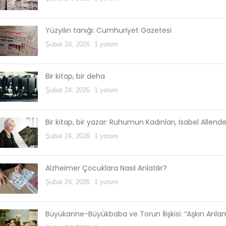
Yüzyılın tanığı: Cumhuriyet Gazetesi
Şubat 24, 2026
1 yorum
Bir kitap, bir deha
Şubat 24, 2026
1 yorum
Bir kitap, bir yazar: Ruhumun Kadınları, Isabel Allend
Şubat 24, 2026
1 yorum
Alzheimer Çocuklara Nasıl Anlatılır?
Şubat 24, 2026
1 yorum
Büyükanne-Büyükbaba ve Torun İlişkisi: “Aşkın Anl