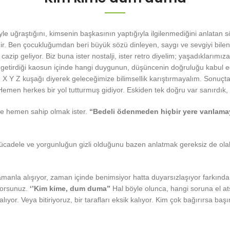
le uğraştığını, kimsenin başkasının yaptığıyla ilgilenmediğini anlatan
enir. Ben çocukluğumdan beri büyük sözü dinleyen, saygı ve sevgiyi bilen 
 cazip geliyor. Biz buna ister nostalji, ister retro diyelim; yaşadıklar
 getirdiği kaosun içinde hangi duygunun, düşüncenin doğruluğu kabul e
X Y Z kuşağı diyerek geleceğimize bilimsellik karıştırmayalım. Sonuçta 
Hemen herkes bir yol tutturmuş gidiyor. Eskiden tek doğru var sanırdık, 
ye hemen sahip olmak ister.
“Bedeli ödenmeden hiçbir yere varılamaya
ücadele ve yorgunluğun gizli olduğunu bazen anlatmak gereksiz de olab
a zamanla alışıyor, zaman içinde benimsiyor hatta duyarsızlaşıyor fark
yorsunuz.
‘’Kim kime, dum duma’’
Hal böyle olunca, hangi soruna el ats
yor. Veya bitiriyoruz, bir tarafları eksik kalıyor. Kim çok bağırırsa ba