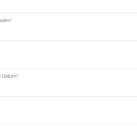
ledim”
sı Oldum”