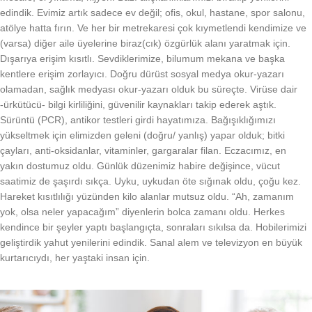
edindik. Evimiz artık sadece ev değil; ofis, okul, hastane, spor salonu,
atölye hatta fırın. Ve her bir metrekaresi çok kıymetlendi kendimize ve
(varsa) diğer aile üyelerine biraz(cık) özgürlük alanı yaratmak için.
Dışarıya erişim kısıtlı. Sevdiklerimize, bilumum mekana ve başka
kentlere erişim zorlayıcı. Doğru dürüst sosyal medya okur-yazarı
olamadan, sağlık medyası okur-yazarı olduk bu süreçte. Virüse dair
-ürkütücü- bilgi kirliliğini, güvenilir kaynakları takip ederek aştık.
Sürüntü (PCR), antikor testleri girdi hayatımıza. Bağışıklığımızı
yükseltmek için elimizden geleni (doğru/ yanlış) yapar olduk; bitki
çayları, anti-oksidanlar, vitaminler, gargaralar filan. Eczacımız, en
yakın dostumuz oldu. Günlük düzenimiz habire değişince, vücut
saatimiz de şaşırdı sıkça. Uyku, uykudan öte sığınak oldu, çoğu kez.
Hareket kısıtlılığı yüzünden kilo alanlar mutsuz oldu. “Ah, zamanım
yok, olsa neler yapacağım” diyenlerin bolca zamanı oldu. Herkes
kendince bir şeyler yaptı başlangıçta, sonraları sıkılsa da. Hobilerimizi
geliştirdik yahut yenilerini edindik. Sanal alem ve televizyon en büyük
kurtarıcıydı, her yaştaki insan için.