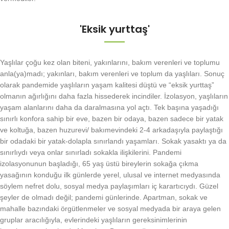
'Eksik yurttaş'
Yaşlılar çoğu kez olan biteni, yakınlarını, bakım verenleri ve toplumu
anla(ya)madı; yakınları, bakım verenleri ve toplum da yaşlıları. Sonuç
olarak pandemide yaşlıların yaşam kalitesi düştü ve “eksik yurttaş”
olmanın ağırlığını daha fazla hissederek incindiler. İzolasyon, yaşlıların
yaşam alanlarını daha da daralmasına yol açtı. Tek başına yaşadığı
sınırlı konfora sahip bir eve, bazen bir odaya, bazen sadece bir yatak
ve koltuğa, bazen huzurevi/ bakımevindeki 2-4 arkadaşıyla paylaştığı
bir odadaki bir yatak-dolapla sınırlandı yaşamları. Sokak yasaktı ya da
sınırlıydı veya onlar sınırladı sokakla ilişkilerini. Pandemi
izolasyonunun başladığı, 65 yaş üstü bireylerin sokağa çıkma
yasağının konduğu ilk günlerde yerel, ulusal ve internet medyasında
söylem nefret dolu, sosyal medya paylaşımları iç karartıcıydı. Güzel
şeyler de olmadı değil; pandemi günlerinde. Apartman, sokak ve
mahalle bazındaki örgütlenmeler ve sosyal medyada bir araya gelen
gruplar aracılığıyla, evlerindeki yaşlıların gereksinimlerinin