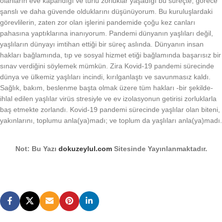
olanların eve kapandığı ve türlü zorluklar yaşadığı bu süreçte, görece
şanslı ve daha güvende olduklarını düşünüyorum. Bu kuruluşlardaki
görevlilerin, zaten zor olan işlerini pandemide çoğu kez canları
pahasına yaptıklarına inanıyorum. Pandemi dünyanın yaşlıları değil,
yaşlıların dünyayı imtihan ettiği bir süreç aslında. Dünyanın insan
hakları bağlamında, tıp ve sosyal hizmet etiği bağlamında başarısız bir
sınav verdiğini söylemek mümkün. Zira Kovid-19 pandemi sürecinde
dünya ve ülkemiz yaşlıları incindi, kırılganlaştı ve savunmasız kaldı.
Sağlık, bakım, beslenme başta olmak üzere tüm hakları -bir şekilde-
ihlal edilen yaşlılar virüs stresiyle ve ev izolasyonun getirisi zorluklarla
baş etmekte zorlandı. Kovid-19 pandemi sürecinde yaşlılar olan biteni,
yakınlarını, toplumu anla(ya)madı; ve toplum da yaşlıları anla(ya)madı.
Not: Bu Yazı
dokuzeylul.com
Sitesinde Yayınlanmaktadır.