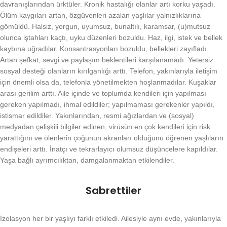
davranışlarından ürktüler. Kronik hastalığı olanlar artı korku yaşadı.
Ölüm kaygıları artan, özgüvenleri azalan yaşlılar yalnızlıklarına
gömüldü. Halsiz, yorgun, uyumsuz, bunaltılı, karamsar, (u)mutsuz
olunca iştahları kaçtı, uyku düzenleri bozuldu. Haz, ilgi, istek ve bellek
kaybına uğradılar. Konsantrasyonları bozuldu, bellekleri zayıfladı.
Artan şefkat, sevgi ve paylaşım beklentileri karşılanamadı. Yetersiz
sosyal desteği olanların kırılganlığı arttı. Telefon, yakınlarıyla iletişim
için önemli olsa da, telefonla yönetilmekten hoşlanmadılar. Kuşaklar
arası gerilim arttı. Aile içinde ve toplumda kendileri için yapılması
gereken yapılmadı, ihmal edildiler; yapılmaması gerekenler yapıldı,
istismar edildiler. Yakınlarından, resmi ağızlardan ve (sosyal)
medyadan çelişkili bilgiler edinen, virüsün en çok kendileri için risk
yarattığını ve ölenlerin çoğunun akranları olduğunu öğrenen yaşlıların
endişeleri arttı. İnatçı ve tekrarlayıcı olumsuz düşüncelere kapıldılar.
Yaşa bağlı ayrımcılıktan, damgalanmaktan etkilendiler.
Sabrettiler
İzolasyon her bir yaşlıyı farklı etkiledi. Ailesiyle aynı evde, yakınlarıyla