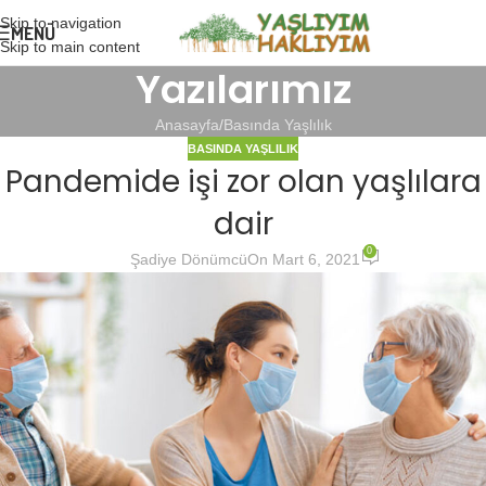
Skip to navigation
MENÜ
Skip to main content
Yazılarımız
Anasayfa
Basında Yaşlılık
BASINDA YAŞLILIK
Pandemide işi zor olan yaşlılara
dair
0
Şadiye Dönümcü
On Mart 6, 2021