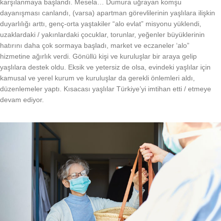
karşılanmaya başlandı. Mesela… Dumura uğrayan komşu
dayanışması canlandı, (varsa) apartman görevlilerinin yaşlılara ilişkin
duyarlılığı arttı, genç-orta yaştakiler “alo evlat” misyonu yüklendi,
uzaklardaki / yakınlardaki çocuklar, torunlar, yeğenler büyüklerinin
hatırını daha çok sormaya başladı, market ve eczaneler ‘alo”
hizmetine ağırlık verdi. Gönüllü kişi ve kuruluşlar bir araya gelip
yaşlılara destek oldu. Eksik ve yetersiz de olsa, evindeki yaşlılar için
kamusal ve yerel kurum ve kuruluşlar da gerekli önlemleri aldı,
düzenlemeler yaptı. Kısacası yaşlılar Türkiye’yi imtihan etti / etmeye
devam ediyor.