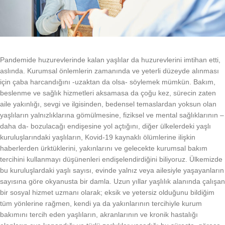
Pandemide huzurevlerinde kalan yaşlılar da huzurevlerini imtihan etti,
aslında. Kurumsal önlemlerin zamanında ve yeterli düzeyde alınması
için çaba harcandığını -uzaktan da olsa- söylemek mümkün. Bakım,
beslenme ve sağlık hizmetleri aksamasa da çoğu kez, sürecin zaten
aile yakınlığı, sevgi ve ilgisinden, bedensel temaslardan yoksun olan
yaşlıların yalnızlıklarına gömülmesine, fiziksel ve mental sağlıklarının –
daha da- bozulacağı endişesine yol açtığını, diğer ülkelerdeki yaşlı
kuruluşlarındaki yaşlıların, Kovid-19 kaynaklı ölümlerine ilişkin
haberlerden ürktüklerini, yakınlarını ve gelecekte kurumsal bakım
tercihini kullanmayı düşünenleri endişelendirdiğini biliyoruz. Ülkemizde
bu kuruluşlardaki yaşlı sayısı, evinde yalnız veya ailesiyle yaşayanların
sayısına göre okyanusta bir damla. Uzun yıllar yaşlılık alanında çalışan
bir sosyal hizmet uzmanı olarak; eksik ve yetersiz olduğunu bildiğim
tüm yönlerine rağmen, kendi ya da yakınlarının tercihiyle kurum
bakımını tercih eden yaşlıların, akranlarının ve kronik hastalığı