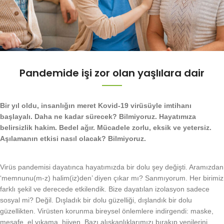
Pandemide işi zor olan yaşlılara dair
Bir yıl oldu, insanlığın meret Kovid-19 virüsüyle imtihanı
başlayalı. Daha ne kadar sürecek? Bilmiyoruz. Hayatımıza
belirsizlik hakim. Bedel ağır. Mücadele zorlu, eksik ve yetersiz.
Aşılamanın etkisi nasıl olacak? Bilmiyoruz.
Virüs pandemisi dayatınca hayatımızda bir dolu şey değişti. Aramızdan
‘memnunu(m-z) halim(iz)den’ diyen çıkar mı? Sanmıyorum. Her birimiz
farklı şekil ve derecede etkilendik. Bize dayatılan izolasyon sadece
sosyal mi? Değil. Dışladık bir dolu güzelliği, dışlandık bir dolu
güzellikten. Virüsten korunma bireysel önlemlere indirgendi: maske,
mesafe, el yıkama, hijyen. Bazı alışkanlıklarımızı bırakıp yenilerini