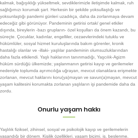
kalmak, bağışıklığı yükseltmek, sevdiklerimizle iletişimde kalmak, ruh
sağlığımızı korumak şart. Herkesin bir şekilde yoksullaştığı ve
yoksunlaştığı pandemi günleri uzadıkça, daha da zorlanmaya devam
edeceğiz gibi görünüyor. Pandeminin getirisi ortak/ genel etkiler
dışında, bireylerin -bazı grupların- özel koşulları da önem kazandı, bu
süreçte. Çocuklar, kadınlar, engelliler, cezaevlerindeki tutuklu ve
hükümlüler, sosyal hizmet kuruluşlarında bakım görenler, kronik
hastalığı olanlar ve -illaki- yaşlılar pandeminin olumsuzluklarından
daha fazla etkilendi. Yaşlı haklarının tanınmadığı, Yaşcılık-Agizm
hüküm sürdüğü ülkemizde; yaşlanmanın getirisi kayıp ve gerilemeler
nedeniyle toplumda ayrımcılığa uğrayan, mevcut olanaklara erişmekte
zorlanan, mevcut haklarını koru(ya)mayan ve savun(a)mayan, mevcut
yaşam kalitesini korumakta zorlanan yaşlıların işi pandemide daha da
zordu.
Onurlu yaşam hakkı
Yaşlılık fiziksel, zihinsel, sosyal ve psikolojik kayıp ve gerilemelerin
yaşandığı bir dönem. Kişilik özellikleri, yaşam biçimi, iş, beslenme,