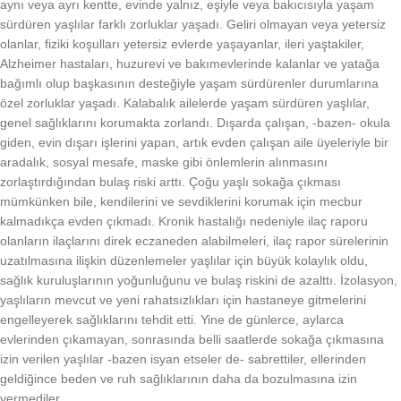
aynı veya ayrı kentte, evinde yalnız, eşiyle veya bakıcısıyla yaşam
sürdüren yaşlılar farklı zorluklar yaşadı. Geliri olmayan veya yetersiz
olanlar, fiziki koşulları yetersiz evlerde yaşayanlar, ileri yaştakiler,
Alzheimer hastaları, huzurevi ve bakımevlerinde kalanlar ve yatağa
bağımlı olup başkasının desteğiyle yaşam sürdürenler durumlarına
özel zorluklar yaşadı. Kalabalık ailelerde yaşam sürdüren yaşlılar,
genel sağlıklarını korumakta zorlandı. Dışarda çalışan, -bazen- okula
giden, evin dışarı işlerini yapan, artık evden çalışan aile üyeleriyle bir
aradalık, sosyal mesafe, maske gibi önlemlerin alınmasını
zorlaştırdığından bulaş riski arttı. Çoğu yaşlı sokağa çıkması
mümkünken bile, kendilerini ve sevdiklerini korumak için mecbur
kalmadıkça evden çıkmadı. Kronik hastalığı nedeniyle ilaç raporu
olanların ilaçlarını direk eczaneden alabilmeleri, ilaç rapor sürelerinin
uzatılmasına ilişkin düzenlemeler yaşlılar için büyük kolaylık oldu,
sağlık kuruluşlarının yoğunluğunu ve bulaş riskini de azalttı. İzolasyon,
yaşlıların mevcut ve yeni rahatsızlıkları için hastaneye gitmelerini
engelleyerek sağlıklarını tehdit etti. Yine de günlerce, aylarca
evlerinden çıkamayan, sonrasında belli saatlerde sokağa çıkmasına
izin verilen yaşlılar -bazen isyan etseler de- sabrettiler, ellerinden
geldiğince beden ve ruh sağlıklarının daha da bozulmasına izin
vermediler.