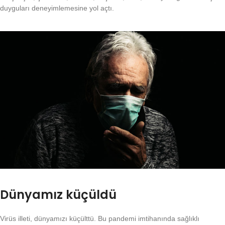
duyguları deneyimlemesine yol açtı.
Dünyamız küçüldü
Virüs illeti, dünyamızı küçülttü. Bu pandemi imtihanında sağlıklı