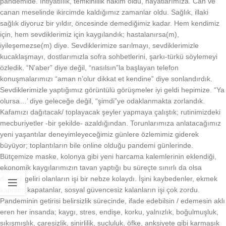
pandemide. İhtiyatlılık, temkinlilik hakim oldu, hayatlarımıza. Can ve
canan meselinde ikircimde kaldığımız zamanlar oldu. Sağlık, illaki
sağlık diyoruz bir yıldır, öncesinde demediğimiz kadar. Hem kendimiz
için, hem sevdiklerimiz için kaygılandık; hastalanırsa(m),
iyileşemezse(m) diye. Sevdiklerimize sarılmayı, sevdiklerimizle
kucaklaşmayı, dostlarımızla sofra sohbetlerini, şarkı-türkü söylemeyi
özledik. “N’aber” diye değil, “nasılsın”la başlayan telefon
konuşmalarımızı “aman n’olur dikkat et kendine” diye sonlandırdık.
Sevdiklerimizle yaptığımız görüntülü görüşmeler iyi geldi hepimize. “Ya
olursa…’ diye geleceğe değil, “şimdi”ye odaklanmakta zorlandık.
Kafamızı dağıtacak/ toplayacak şeyler yapmaya çalıştık; rutinimizdeki
mecburiyetler -bir şekilde- azaldığından. Torunlarımıza anlatacağımız
yeni yaşantılar deneyimleyeceğimiz günlere özlemimiz giderek
büyüyor; toplantıların bile online olduğu pandemi günlerinde.
Bütçemize maske, kolonya gibi yeni harcama kalemlerinin eklendiği,
ekonomik kaygılarımızın tavan yaptığı bu süreçte sınırlı da olsa
düzenli geliri olanların işi bir nebze kolaydı. İşini kaybedenler, ekmek
kapısını kapatanlar, sosyal güvencesiz kalanların işi çok zordu.
Pandeminin getirisi belirsizlik sürecinde, ifade edebilsin / edemesin aklı
eren her insanda; kaygı, stres, endişe, korku, yalnızlık, boğulmuşluk,
sıkışmışlık, çaresizlik, sinirlilik, suçluluk, öfke, anksiyete gibi karmaşık