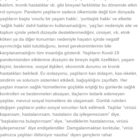
katılım, kronik hastalıklar vb. gibi bireysel farklılıklar bu dönemde etkin
rol oynuyor. Pandemi yaşlıların sadece ülkemizde değil tüm dünyada
yaşlıların başta ‘onurlu bir yaşam hakkı’, ‘yurttaşlık hakkı’ ve elbette
‘sağlık hakkı’ dahil haklarını kullanamadığını, ‘yaş’ları nedeniyle aile ve
toplum içinde yeterli düzeyde desteklenmediğini, cinsiyet, ırk, etnik
köken ya da diğer konumları nedeniyle hayatın içinde negatif
ayrımcılığa tabii tutulduğunu, temel gereksinimlerinin bile
karşılanamadığını tüm insanlığa gösterdi. Yaşlıların Kovid-19
pandemisinden etkilenme düzeyini de bireyin kişilik özellikleri, yaşam
biçimi, beslenme, sosyal ilişkileri, ekonomik durumu ve kronik
hastalıkları belirledi. Ev izolasyonu, yaşlıların kan dolaşım, kas-iskelet,
sindirim ve solunum sistemleri etkiledi, bağışıklığını zayıflattı. Her
yaştan insanın sağlık hizmetlerine güçlükle eriştiği bu günlerde sağlık
kontrolleri ve beslenmeleri aksayan, ilaçlarını tedarik edemeyen
yaşlılar, mevcut sosyal hizmetlere de ulaşamadı. Günlük rutinleri
değişen yaşlıların psiko-sosyal sorunları fark edilmedi. Yaşlılar “virüsü
kaparsam, hastalanırsam, hastalanır da iyileşemezsem” diye,
“başkalarına bulaştırırsam” diye, “sevdiklerim hastalanırsa, virüsü
iyileşemezse” diye endişelendiler. Damgalanmaktan korktular, “virüs
yalnızca yaşlıları öldürüyor nasılsa” diyen gençlerin rahat