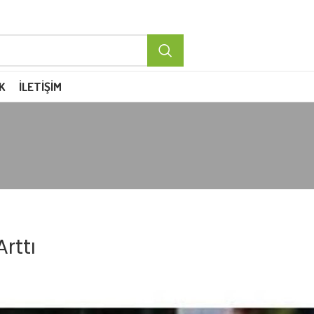
K
İLETIŞIM
rttı