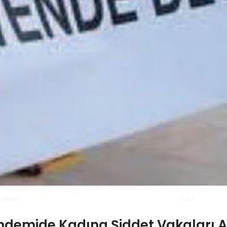
demide Kadına Şiddet Vakaları Ar