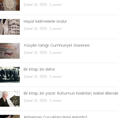
Şubat 24, 2026
1 yorum
Hayat kelimelerle örülür
Şubat 24, 2026
1 yorum
Yüzyılın tanığı: Cumhuriyet Gazetesi
Şubat 24, 2026
1 yorum
Bir kitap, bir deha
Şubat 24, 2026
1 yorum
Bir kitap, bir yazar: Ruhumun Kadınları, Isabel Allend
Şubat 24, 2026
1 yorum
Alzheimer Çocuklara Nasıl Anlatılır?