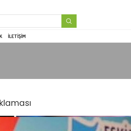
K
İLETIŞIM
ıklaması