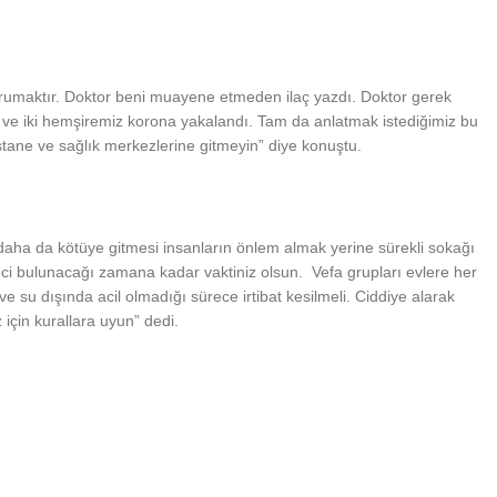
ı korumaktır. Doktor beni muayene etmeden ilaç yazdı. Doktor gerek
r ve iki hemşiremiz korona yakalandı. Tam da anlatmak istediğimiz bu
tane ve sağlık merkezlerine gitmeyin” diye konuştu.
daha da kötüye gitmesi insanların önlem almak yerine sürekli sokağı
reci bulunacağı zamana kadar vaktiniz olsun. Vefa grupları evlere her
 ve su dışında acil olmadığı sürece irtibat kesilmeli. Ciddiye alarak
 için kurallara uyun” dedi.