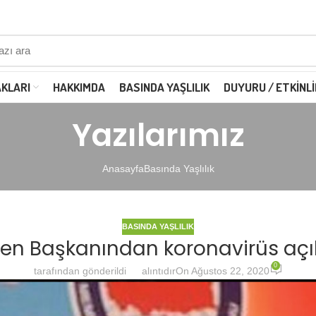
AKLARI
HAKKIMDA
BASINDA YAŞLILIK
DUYURU / ETKINLI
Yazılarımız
Anasayfa
Basında Yaşlılık
BASINDA YAŞLILIK
Sen Başkanından koronavirüs aç
0
tarafından gönderildi
alıntıdır
On Ağustos 22, 2020