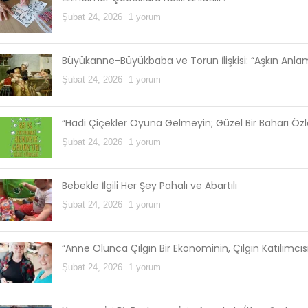
Şubat 24, 2026
1 yorum
Büyükanne-Büyükbaba ve Torun İlişkisi: “Aşkın Anl
Şubat 24, 2026
1 yorum
“Hadi Çiçekler Oyuna Gelmeyin; Güzel Bir Baharı Öz
Şubat 24, 2026
1 yorum
Bebekle İlgili Her Şey Pahalı ve Abartılı
Şubat 24, 2026
1 yorum
“Anne Olunca Çılgın Bir Ekonominin, Çılgın Katılımcı
Şubat 24, 2026
1 yorum