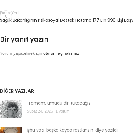
Daha Yeni
Sağlık Bakanlığının Psikosoyal Destek Hattı’na 177 Bin 998 Kişi Ba
Bir yanıt yazın
Yorum yapabilmek için
oturum açmalısınız
.
DIĞER YAZILAR
“Tamam, umudu diri tutacağız”
Şubat 24, 2026
1 yorum
İşbu yazı ‘başka kayda rastlansın’ diye yazıldı