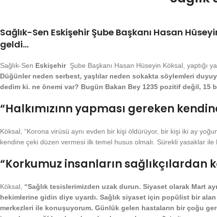
Sağlık-Sen Eskişehir Şube Başkanı Hasan Hüseyin
geldi…
Sağlık-Sen
Eskişehir
Şube Başkanı Hasan Hüseyin Köksal, yaptığı yaz
Düğünler neden serbest, yaşlılar neden sokakta söylemleri duyuy
dedim ki. ne önemi var? Bugün Bakan Bey 1235 pozitif değil, 15 bin
“Halkımızınn yapması gereken kendin
Köksal, “Korona virüsü aynı evden bir kişi öldürüyor, bir kişi iki ay yo
kendine çeki düzen vermesi ilk temel husus olmalı. Sürekli yasaklar i
“Korkumuz insanların sağlıkçılardan
Köksal,
“Sağlık tesislerimizden uzak durun. Siyaset olarak Mart ay
hekimlerine gidin diye uyardı. Sağlık siyaset için popülist bir al
merkezleri ile konuşuyorum. Günlük gelen hastaların bir çoğu gere