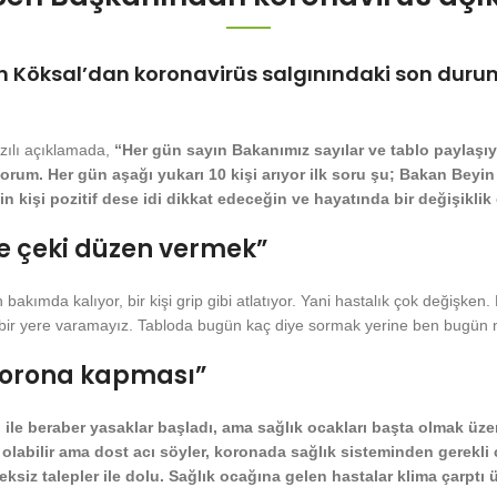
 Köksal’dan koronavirüs salgınındaki son durum i
ılı açıklamada,
“Her gün sayın Bakanımız sayılar ve tablo paylaşıyo
orum. Her gün aşağı yukarı 10 kişi arıyor ilk soru şu; Bakan Be
 kişi pozitif dese idi dikkat edeceğin ve hayatında bir değişiklik
e çeki düzen vermek”
ğun bakımda kalıyor, bir kişi grip gibi atlatıyor. Yani hastalık çok deği
le bir yere varamayız. Tabloda bugün kaç diye sormak yerine ben bugün 
 korona kapması”
ı ile beraber yasaklar başladı, ama sağlık ocakları başta olmak üze
an olabilir ama dost acı söyler, koronada sağlık sisteminden gerekl
ksiz talepler ile dolu. Sağlık ocağına gelen hastalar klima çarpt