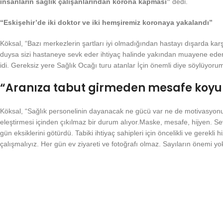
insanların sağlık çalışanlarından korona kapması”
dedi.
“Eskişehir’de iki doktor ve iki hemşiremiz koronaya yakalandı”
Köksal, “Bazı merkezlerin şartları iyi olmadığından hastayı dışarda kar
duysa sizi hastaneye sevk eder ihtiyaç halinde yakından muayene ederd
idi. Gereksiz yere Sağlık Ocağı turu atanlar İçin önemli diye söylüyor
“Aranıza tabut girmeden mesafe koyun,
Köksal, “Sağlık personelinin dayanacak ne gücü var ne de motivasyonu 
eleştirmesi içinden çıkılmaz bir durum alıyor.Maske, mesafe, hijyen. Se
gün eksiklerini götürdü. Tabiki ihtiyaç sahipleri için öncelikli ve gerekl
çalışmalıyız. Her gün ev ziyareti ve fotoğrafı olmaz. Sayıların önemi yo