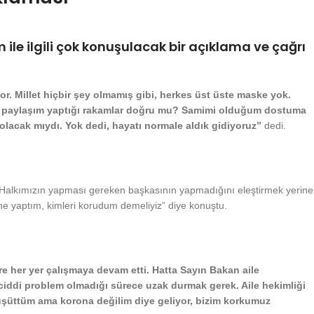
le ilgili çok konuşulacak bir açıklama ve çağrı
r. Millet hiçbir şey olmamış gibi, herkes üst üste maske yok.
yin paylaşım yaptığı rakamlar doğru mu? Samimi olduğum dostuma
 olacak mıydı. Yok dedi, hayatı normale aldık gidiyoruz”
dedi.
şken. Halkımızın yapması gereken başkasının yapmadığını eleştirmek yerine
ne yaptım, kimleri korudum demeliyiz” diye konuştu.
re her yer çalışmaya devam etti. Hatta Sayın Bakan aile
i ciddi problem olmadığı sürece uzak durmak gerek. Aile hekimliği
ı üşüttüm ama korona değilim diye geliyor, bizim korkumuz