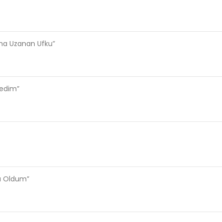
ama Uzanan Ufku”
ledim”
sı Oldum”