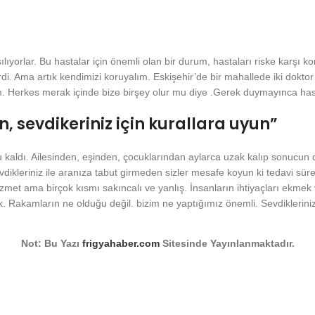
şılıyorlar. Bu hastalar için önemli olan bir durum, hastaları riske karş
i. Ama artık kendimizi koruyalım. Eskişehir’de bir mahallede iki dokto
um. Herkes merak içinde bize birşey olur mu diye .Gerek duymayınca has
 sevdikeriniz için kurallara uyun”
kaldı. Ailesinden, eşinden, çocuklarından aylarca uzak kalıp sonucun 
vdikleriniz ile aranıza tabut girmeden sizler mesafe koyun ki tedavi sü
i hizmet ama birçok kısmı sakıncalı ve yanlış. İnsanların ihtiyaçları ekmek
k. Rakamların ne olduğu değil. bizim ne yaptığımız önemli. Sevdikleriniz
Not: Bu Yazı
frigyahaber.com
Sitesinde Yayınlanmaktadır.