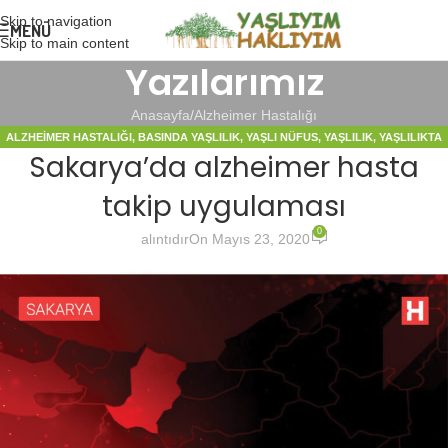
Skip to navigation
MENÜ
Skip to main content
Yazılarımız
Anasayfa
Alzheimer Hastalığı
ALZHEIMER HASTALIĞI
,
BASINDA YAŞLILIK
,
YAŞLI NÜFUS
,
YAŞLILIK
,
YAŞLILIKTA
Sakarya’da alzheimer hasta
BAKIM
takip uygulaması
0
alıntıdır
On Mayıs 23, 2020