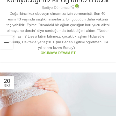
Koruyacağımız Bir Oğlumuz Olacak
0
Şadiye Dönümcü
Doğa ikinci kez ebeveyn olmamıza izin vermemişti. Ben 40,
eşim 43 yaşında sağlıklı insanlarız. Bir çocuğun daha yükünü
taşıyabiliriz. Eşime "Yuvadaki bir oğlan çocuğun koruyucu ailesi
olmaya ne dersin" diye sorduğumda beklediğimi aldım: "Neden
olmasın? Liseyi bitirir bitirmez, çocukluk aşkım Hidayet'le
evlenip, Devrek'e yerleştik. Eşim Beden Eğitimi öğretmeni. İki
yıl sonra kızım Sunay'ı...
OKUMAYA DEVAM ET
20
EKI