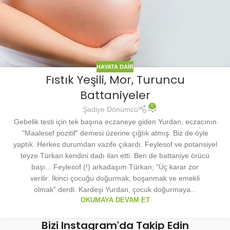
HAYATA DAIR
Fıstık Yeşili, Mor, Turuncu
Battaniyeler
0
Şadiye Dönümcü
Gebelik testi için tek başına eczaneye giden Yurdan, eczacının
"Maalesef pozitif" demesi üzerine çığlık atmış. Biz de öyle
yaptık. Herkes durumdan vazife çıkardı. Feylesof ve potansiyel
teyze Türkan kendini dadı ilan etti. Ben de battaniye örücü
başı... Feylesof (!) arkadaşım Türkan; "Üç karar zor
verilir: İkinci çocuğu doğurmak, boşanmak ve emekli
olmak" derdi. Kardeşi Yurdan, çocuk doğurmaya...
OKUMAYA DEVAM ET
Bizi Instagram'da Takip Edin