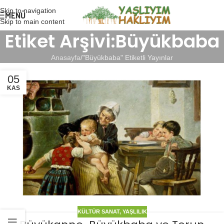
Skip to navigation
MENÜ
Skip to main content
Etiket Arşivi:Büyükbaba
Anasayfa
"Büyükbaba" Etiketli Yayınlar
05
KAS
KÜLTÜR SANAT
,
YAŞLILIK