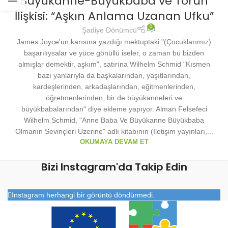
Büyükanne-Büyükbaba ve Torun
İlişkisi: “Aşkın Anlama Uzanan Ufku”
0
Şadiye Dönümcü
James Joyce'un karısına yazdığı mektuptaki "(Çocuklarımız)
başarılıysalar ve yüce gönüllü iseler, o zaman bu bizden
almışlar demektir, aşkım", satırına Wilhelm Schmid "Kısmen
bazı yanlarıyla da başkalarından, yaşıtlarından,
kardeşlerinden, arkadaşlarından, eğitmenlerinden,
öğretmenlerinden, bir de büyükanneleri ve
büyükbabalarından" diye ekleme yapıyor. Alman Felsefeci
Wilhelm Schmid, "Anne Baba Ve Büyükanne Büyükbaba
Olmanın Sevinçleri Üzerine" adlı kitabının (İletişim yayınları,...
OKUMAYA DEVAM ET
Bizi Instagram'da Takip Edin
Instagram herhangi bir görüntü döndürmedi.