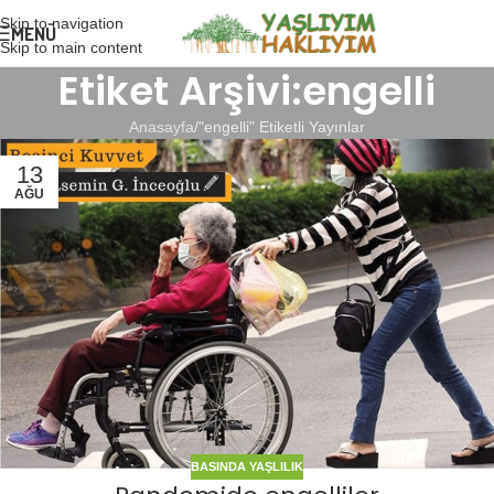
Skip to navigation
MENÜ
Skip to main content
Etiket Arşivi:engelli
Anasayfa
"engelli" Etiketli Yayınlar
13
AĞU
BASINDA YAŞLILIK