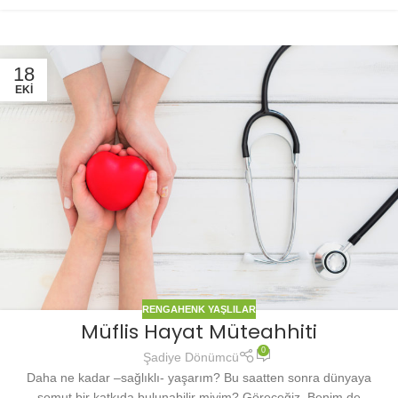
18
EKI
RENGAHENK YAŞLILAR
Müflis Hayat Müteahhiti
0
Şadiye Dönümcü
Daha ne kadar –sağlıklı- yaşarım? Bu saatten sonra dünyaya
somut bir katkıda bulunabilir miyim? Göreceğiz. Benim de