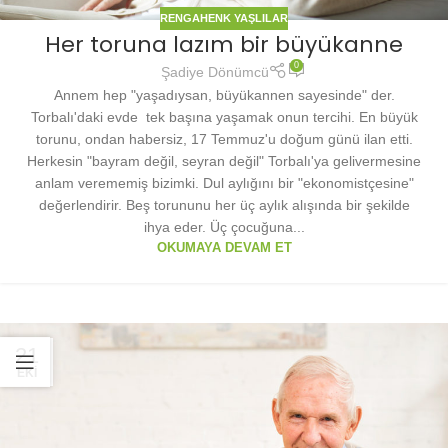
RENGAHENK YAŞLILAR
Her toruna lazım bir büyükanne
0
Şadiye Dönümcü
Annem hep "yaşadıysan, büyükannen sayesinde" der.
Torbalı'daki evde tek başına yaşamak onun tercihi. En büyük
torunu, ondan habersiz, 17 Temmuz'u doğum günü ilan etti.
Herkesin "bayram değil, seyran değil" Torbalı'ya gelivermesine
anlam verememiş bizimki. Dul aylığını bir "ekonomistçesine"
değerlendirir. Beş torununu her üç aylık alışında bir şekilde
ihya eder. Üç çocuğuna...
OKUMAYA DEVAM ET
21
EKI