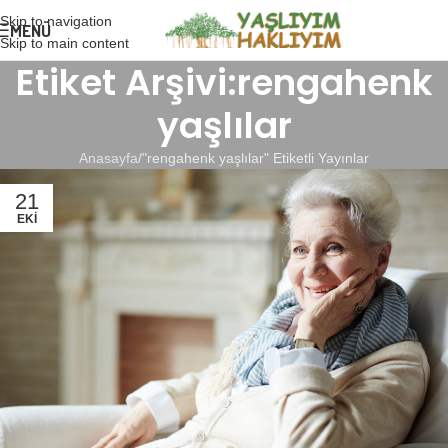
Skip to navigation
MENÜ
Skip to main content
Etiket Arşivi:rengahenk
yaşlılar
Anasayfa
"rengahenk yaşlılar" Etiketli Yayınlar
21
EKI