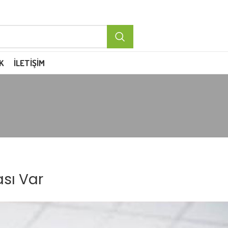
K
İLETIŞIM
ası Var