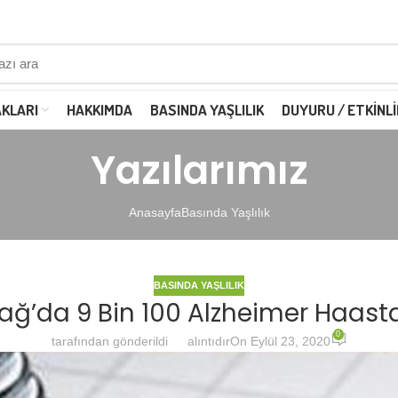
AKLARI
HAKKIMDA
BASINDA YAŞLILIK
DUYURU / ETKINLI
Yazılarımız
Anasayfa
Basında Yaşlılık
BASINDA YAŞLILIK
ağ’da 9 Bin 100 Alzheimer Haast
0
tarafından gönderildi
alıntıdır
On Eylül 23, 2020