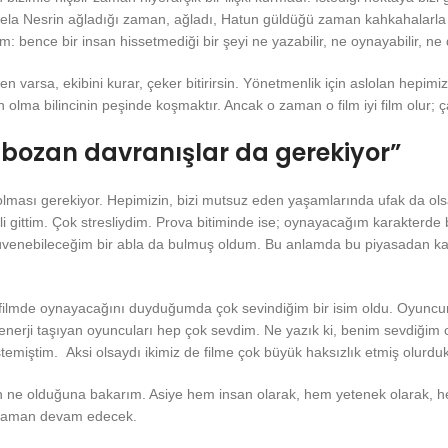
ela Nesrin ağladığı zaman, ağladı, Hatun güldüğü zaman kahkahalarla g
ence bir insan hissetmediği bir şeyi ne yazabilir, ne oynayabilir, ne d
n varsa, ekibini kurar, çeker bitirirsin. Yönetmenlik için aslolan hepim
a bilincinin peşinde koşmaktır. Ancak o zaman o film iyi film olur; çal
 bozan davranışlar da gerekiyor”
ması gerekiyor. Hepimizin, bizi mutsuz eden yaşamlarında ufak da olsa 
li gittim. Çok stresliydim. Prova bitiminde ise; oynayacağım karakter
enebileceğim bir abla da bulmuş oldum. Bu anlamda bu piyasadan kaynak
 filmde oynayacağını duyduğumda çok sevindiğim bir isim oldu. Oyuncun
erji taşıyan oyuncuları hep çok sevdim. Ne yazık ki, benim sevdiğim oyu
temiştim. Aksi olsaydı ikimiz de filme çok büyük haksızlık etmiş olurduk
ın ne olduğuna bakarım. Asiye hem insan olarak, hem yetenek olarak, 
 zaman devam edecek.