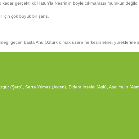
 kadar gerçekti ki; Hatun’la Nesrin’in böyle çıkmaması mümkün değildi. 
er için çok büyük bir şans.
e emeği geçen başta Ahu Öztürk olmak üzere herkesin eline, yüreklerine 
gür (Şero), Serra Yılmaz (Ayten), Didem Inselel (Aslı), Asel Yalın (A