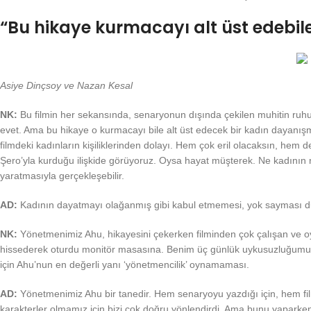
“Bu hikaye kurmacayı alt üst edebi
Asiye Dinçsoy ve Nazan Kesal
NK:
Bu filmin her sekansında, senaryonun dışında çekilen muhitin ruhunu
evet. Ama bu hikaye o kurmacayı bile alt üst edecek bir kadın dayanışm
filmdeki kadınların kişiliklerinden dolayı. Hem çok eril olacaksın, hem 
Şero’yla kurduğu ilişkide görüyoruz. Oysa hayat müşterek. Ne kadının 
yaratmasıyla gerçekleşebilir.
AD:
Kadının dayatmayı olağanmış gibi kabul etmemesi, yok sayması d
NK:
Yönetmenimiz Ahu, hikayesini çekerken filminden çok çalışan ve oyna
hissederek oturdu monitör masasına. Benim üç günlük uykusuzluğumu k
için Ahu’nun en değerli yanı ‘yönetmencilik’ oynamaması.
AD:
Yönetmenimiz Ahu bir tanedir. Hem senaryoyu yazdığı için, hem filmi
karakterler olmamız için bizi çok doğru yönlendirdi. Ama bunu yaparken bi