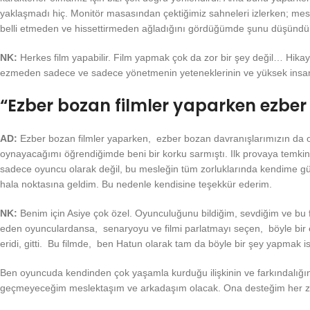
yaklaşmadı hiç. Monitör masasından çektiğimiz sahneleri izlerken; mes
belli etmeden ve hissettirmeden ağladığını gördüğümde şunu düşündüm: b
NK:
Herkes film yapabilir. Film yapmak çok da zor bir şey değil… Hikaye
ezmeden sadece ve sadece yönetmenin yeteneklerinin ve yüksek insan olm
“Ezber bozan filmler yaparken ezber
AD:
Ezber bozan filmler yaparken, ezber bozan davranışlarımızın da ol
oynayacağımı öğrendiğimde beni bir korku sarmıştı. Ilk provaya temkin
sadece oyuncu olarak değil, bu mesleğin tüm zorluklarında kendime güv
hala noktasına geldim. Bu nedenle kendisine teşekkür ederim.
NK:
Benim için Asiye çok özel. Oyunculuğunu bildiğim, sevdiğim ve bu
eden oyunculardansa, senaryoyu ve filmi parlatmayı seçen, böyle bir en
eridi, gitti. Bu filmde, ben Hatun olarak tam da böyle bir şey yapmak is
Ben oyuncuda kendinden çok yaşamla kurduğu ilişkinin ve farkındalığ
geçmeyeceğim meslektaşım ve arkadaşım olacak. Ona desteğim her