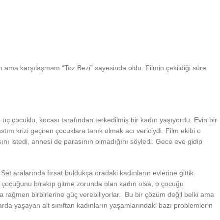
um ama karşılaşmam “Toz Bezi” sayesinde oldu. Filmin çekildiği süre
e üç çocuklu, kocası tarafından terkedilmiş bir kadın yaşıyordu. Evin bir
ım krizi geçiren çocuklara tanık olmak acı vericiydi. Film ekibi o
nı istedi, annesi de parasının olmadığını söyledi. Gece eve gidip
t aralarında fırsat buldukça oradaki kadınların evlerine gittik.
bi çocuğunu bırakıp gitme zorunda olan kadın olsa, o çocuğu
rağmen birbirlerine güç verebiliyorlar. Bu bir çözüm değil belki ama
rda yaşayan alt sınıftan kadınların yaşamlarındaki bazı problemlerin