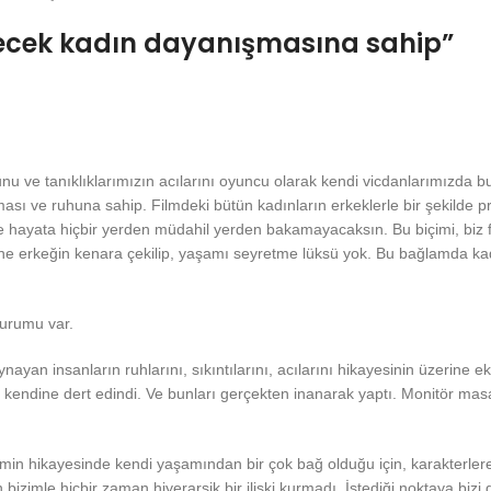
lecek kadın dayanışmasına sahip”
 ve tanıklıklarımızın acılarını oyuncu olarak kendi vicdanlarımızda bul
ası ve ruhuna sahip. Filmdeki bütün kadınların erkeklerle bir şekilde p
de hayata hiçbir yerden müdahil yerden bakamayacaksın. Bu biçimi, biz fi
ne erkeğin kenara çekilip, yaşamı seyretme lüksü yok. Bu bağlamda kadı
urumu var.
yan insanların ruhlarını, sıkıntılarını, acılarını hikayesinin üzerine e
endine dert edindi. Ve bunları gerçekten inanarak yaptı. Monitör ma
n hikayesinde kendi yaşamından bir çok bağ olduğu için, karakterlere ve
zimle hiçbir zaman hiyerarşik bir ilişki kurmadı. İstediği noktaya bizi ge