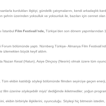
sanlarla kurdukları ilişkiyi, gündelik çatışmalarını, kendi arkadaşlık-karde
en şehrin üzerinden yoksulluk ve yoksunluk ile, bazıları için cennet ola
ı İstanbul
Film Festivali’nde,
Türkiye’den son dönem yapımlarından 11 
vali Forum bölümünde yaptı. Nürnberg Türkiye- Almanya Film Festivali’nd
de izlemekten büyük keyif aldım.
şta Nazan Kesal (Hatun), Asiye Dinçsoy (Nesrin) olmak üzere tüm oyunc
ldı. Tüm ekibin katıldığı söyleşi bölümünde filmden seyirciye geçen enerj
 film üzerine söyleşebilir miyiz
’ dediğimde ikiletmediler; yoğun progra
cini, ekibin birbiriyle ilişkilerini, oyunculuğu. Söyleşi hiç bitmesin iste