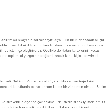
abiliriz; bu hikayenin neresindeyiz, diye. Film bir kurmacadan oluşur,
roblemi var. Erkek iktidarının kendini dayatması ve bunun karşısında
lmde içten içe eleştiriyoruz. Özellikle de Hatun karakterinin kocası
nın toplumsal yazgısının değişimi, ancak kendi kişisel devrimini
klemledi. Set kurduğumuz evdeki üç çocuklu kadının trajedisini
sasındaki koltuğunda oturup ahkam kesen bir yönetmen olmadı. Benim
 hikayenin gidişatına çok hakimdi. Ne istediğini çok iyi ifade etti. O
tirmek için hep pozitif bir dil kullandı. Bizlere, ezen bir noktadan