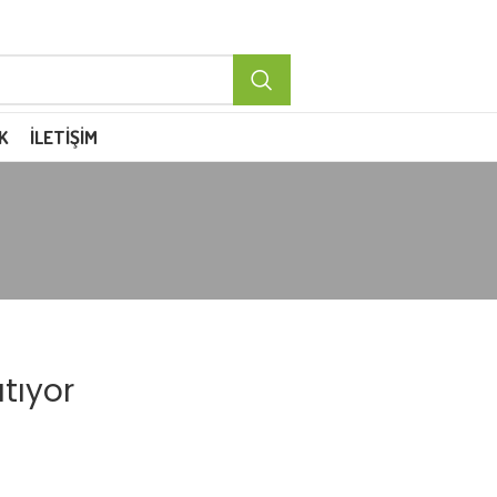
K
İLETIŞIM
atıyor