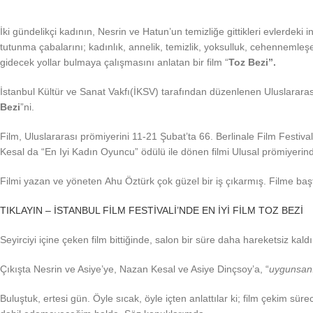
İki gündelikçi kadının, Nesrin ve Hatun’un temizliğe gittikleri evlerdeki in
tutunma çabalarını; kadınlık, annelik, temizlik, yoksulluk, cehennemleş
gidecek yollar bulmaya çalışmasını anlatan bir film “
Toz Bezi”.
İstanbul Kültür ve Sanat Vakfı(İKSV) tarafından düzenlenen Uluslararas
Bezi
”ni.
Film, Uluslararası prömiyerini 11-21 Şubat’ta 66. Berlinale Film Festi
Kesal da “En Iyi Kadın Oyuncu” ödülü ile dönen filmi Ulusal prömiyerin
Filmi yazan ve yöneten Ahu Öztürk çok güzel bir iş çıkarmış. Filme ba
TIKLAYIN – İSTANBUL FİLM FESTİVALİ’NDE EN İYİ FİLM TOZ BEZİ
Seyirciyi içine çeken film bittiğinde, salon bir süre daha hareketsiz ka
Çıkışta Nesrin ve Asiye’ye, Nazan Kesal ve Asiye Dinçsoy’a, “
uygunsanız
Buluştuk, ertesi gün. Öyle sıcak, öyle içten anlattılar ki; film çekim süre