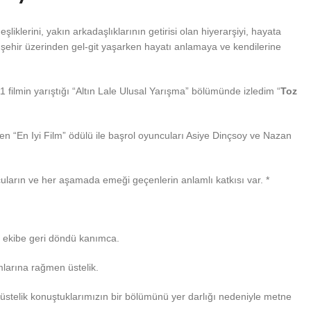
şliklerini, yakın arkadaşlıklarının getirisi olan hiyerarşiyi, hayata
n şehir üzerinden gel-git yaşarken hayatı anlamaya ve kendilerine
filmin yarıştığı “Altın Lale Ulusal Yarışma” bölümünde izledim “
Toz
en “En Iyi Film” ödülü ile başrol oyuncuları Asiye Dinçsoy ve Nazan
uların ve her aşamada emeği geçenlerin anlamlı katkısı var. *
i, ekibe geri döndü kanımca.
mlarına rağmen üstelik.
dim, üstelik konuştuklarımızın bir bölümünü yer darlığı nedeniyle metne