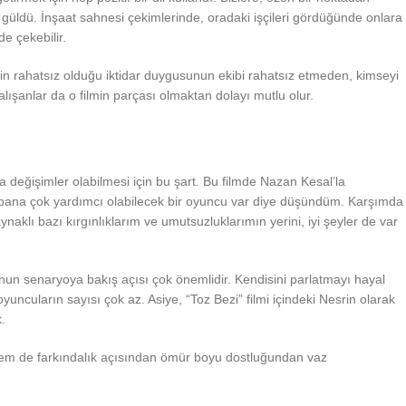
üldü. İnşaat sahnesi çekimlerinde, oradaki işçileri gördüğünde onlara
e çekebilir.
izin rahatsız olduğu iktidar duygusunun ekibi rahatsız etmeden, kimseyi
ışanlar da o filmin parçası olmaktan dolayı mutlu olur.
değişimler olabilmesi için bu şart. Bu filmde Nazan Kesal’la
de bana çok yardımcı olabilecek bir oyuncu var diye düşündüm. Karşımda
lı bazı kırgınlıklarım ve umutsuzluklarımın yerini, iyi şeyler de var
un senaryoya bakış açısı çok önemlidir. Kendisini parlatmayı hayal
ncuların sayısı çok az. Asiye, “Toz Bezi” filmi içindeki Nesrin olarak
.
hem de farkındalık açısından ömür boyu dostluğundan vaz