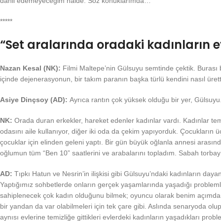
dahil edemeyeceğim halde. Söz konuklarımda…
*****
“Set aralarında oradaki kadınların ev
Nazan Kesal (NK):
Filmi Maltepe’nin Gülsuyu semtinde çektik. Burası b
içinde dejenerasyonun, bir takım paranın başka türlü kendini nasıl üret
Asiye Dinçsoy (AD):
Ayrıca rantın çok yüksek olduğu bir yer, Gülsuyu
NK:
Orada duran erkekler, hareket edenler kadınlar vardı. Kadınlar temizl
odasını aile kullanıyor, diğer iki oda da çekim yapıyorduk. Çocukların 
çocuklar için elinden geleni yaptı. Bir gün büyük oğlanla annesi arası
oğlumun tüm “Ben 10” saatlerini ve arabalarını topladım. Sabah torb
AD:
Tıpkı Hatun ve Nesrin’in ilişkisi gibi Gülsuyu’ndaki kadınların daya
Yaptığımız sohbetlerde onların gerçek yaşamlarında yaşadığı problemler
sahiplenecek çok kadın olduğunu bilmek; oyuncu olarak benim açımdan u
bir yandan da var olabilmeleri için tek çare gibi. Aslında senaryoda 
aynısı evlerine temizliğe gittikleri evlerdeki kadınların yaşadıkları prob