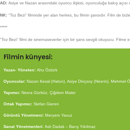
AD:
Asiye ve Nazan arasındaki oyuncu ilişkisi, oyunculuğa bakış açısı o
NK:
“Toz Bezi” filminde yer alan herkes, bu filmin şansıdır. Film de bizl
*****
“Toz Bezi” filmi de sinemaseverler için bir şans sevgili okuyucu. Film
Filmin künyesi:
Yazan- Yöneten:
Ahu Öztürk
Oyuncular:
Nazan Kesal (Hatun), Asiye Dinçsoy (Nesrin), Mehmet Öz
Yapımcı:
Nesra Gürbüz, Çiğdem Mater
Ortak Yapımcı:
Stefan Gieren
Görüntü Yönetmeni:
Meryem Yavuz
Sanat Yönetmenleri:
Aslı Dadak – Barış Yıkılmaz