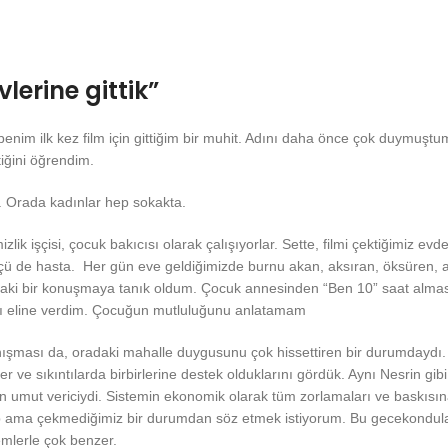
lerine gittik”
enim ilk kez film için gittiğim bir muhit. Adını daha önce çok duymuşt
tiğini öğrendim.
. Orada kadınlar hep sokakta.
ik işçisi, çocuk bakıcısı olarak çalışıyorlar. Sette, filmi çektiğimiz evd
üçü de hasta. Her gün eve geldiğimizde burnu akan, aksıran, öksüren, ast
ndaki bir konuşmaya tanık oldum. Çocuk annesinden “Ben 10” saat alması
ayı eline verdim. Çocuğun mutluluğunu anlatamam
nışması da, oradaki mahalle duygusunu çok hissettiren bir durumdaydı. Se
 ve sıkıntılarda birbirlerine destek olduklarını gördük. Aynı Nesrin gi
mut vericiydi. Sistemin ekonomik olarak tüm zorlamaları ve baskısına 
olup ama çekmediğimiz bir durumdan söz etmek istiyorum. Bu gecekondula
lemlerle çok benzer.