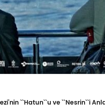
ezi'nin ``Hatun``u ve ``Nesrin``i Anl