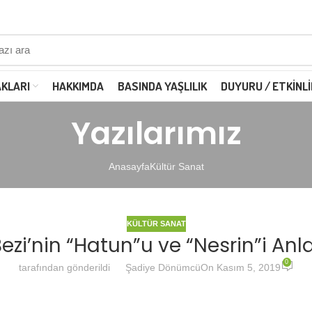
AKLARI
HAKKIMDA
BASINDA YAŞLILIK
DUYURU / ETKINLI
Yazılarımız
Anasayfa
Kültür Sanat
KÜLTÜR SANAT
ezi’nin “Hatun”u ve “Nesrin”i Anl
0
tarafından gönderildi
Şadiye Dönümcü
On Kasım 5, 2019