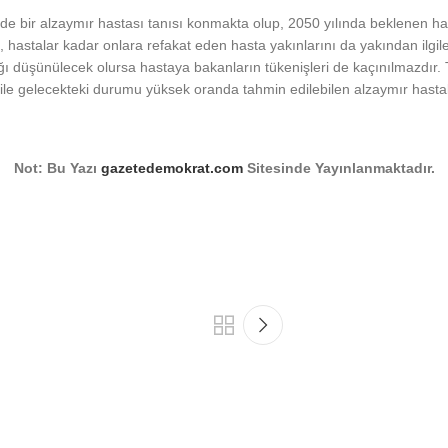
e bir alzaymır hastası tanısı konmakta olup, 2050 yılında beklenen has
, hastalar kadar onlara refakat eden hasta yakınlarını da yakından ilgile
ı düşünülecek olursa hastaya bakanların tükenişleri de kaçınılmazdır. T
 ile gelecekteki durumu yüksek oranda tahmin edilebilen alzaymır hasta
Not: Bu Yazı
gazetedemokrat.com
Sitesinde Yayınlanmaktadır.