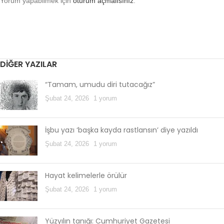
Yorum yapabilmek için
oturum açmalısınız
.
DIĞER YAZILAR
“Tamam, umudu diri tutacağız”
Şubat 24, 2026
1 yorum
İşbu yazı ‘başka kayda rastlansın’ diye yazıldı
Şubat 24, 2026
1 yorum
Hayat kelimelerle örülür
Şubat 24, 2026
1 yorum
Yüzyılın tanığı: Cumhuriyet Gazetesi