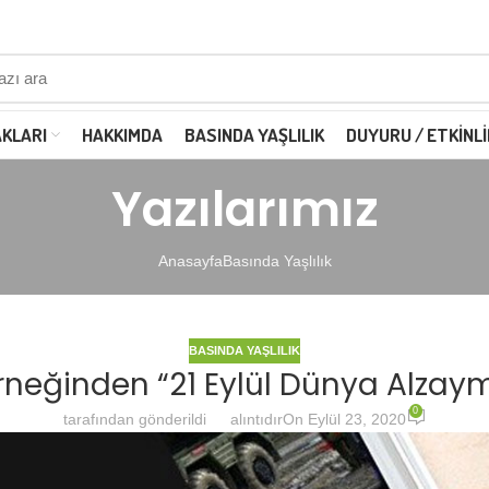
AKLARI
HAKKIMDA
BASINDA YAŞLILIK
DUYURU / ETKINLI
Yazılarımız
Anasayfa
Basında Yaşlılık
BASINDA YAŞLILIK
erneğinden “21 Eylül Dünya Alzay
0
tarafından gönderildi
alıntıdır
On Eylül 23, 2020