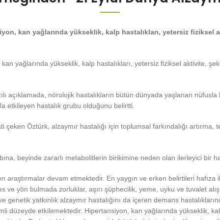
on, kan yağlarında yükseklik, kalp hastalıkları, yetersiz fiziksel ak
an yağlarında yükseklik, kalp hastalıkları, yetersiz fiziksel aktivite, şe
lı açıklamada, nörolojik hastalıkların bütün dünyada yaşlanan nüfusla bir
la etkileyen hastalık grubu olduğunu belirtti.
ti çeken Öztürk, alzaymır hastalığı için toplumsal farkındalığı artırma, 
, beyinde zararlı metabolitlerin birikimine neden olan ilerleyici bir ha
en araştırmalar devam etmektedir. En yaygın ve erken belirtileri hafıza ile 
res ve yön bulmada zorluklar, aşırı şüphecilik, yeme, uyku ve tuvalet al
Yaş ve genetik yatkınlık alzaymır hastalığını da içeren demans hastalıkla
düzeyde etkilemektedir. Hipertansiyon, kan yağlarında yükseklik, kalp has