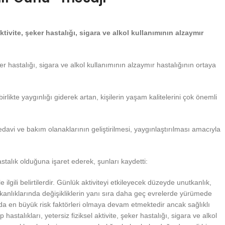
tivite, şeker hastalığı, sigara ve alkol kullanımının alzaymır
ker hastalığı, sigara ve alkol kullanımının alzaymır hastalığının ortaya
likte yaygınlığı giderek artan, kişilerin yaşam kalitelerini çok önemli
tedavi ve bakım olanaklarının geliştirilmesi, yaygınlaştırılması amacıyla
stalık olduğuna işaret ederek, şunları kaydetti:
ilgili belirtilerdir. Günlük aktiviteyi etkileyecek düzeyde unutkanlık,
ışkanlıklarında değişikliklerin yanı sıra daha geç evrelerde yürümede
rında en büyük risk faktörleri olmaya devam etmektedir ancak sağlıklı
talıkları, yetersiz fiziksel aktivite, şeker hastalığı, sigara ve alkol