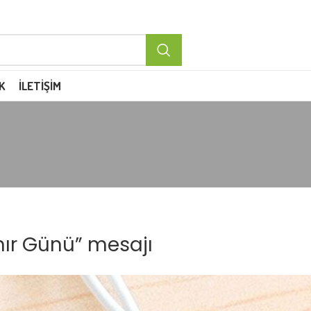
K
İLETIŞIM
mır Günü” mesajı