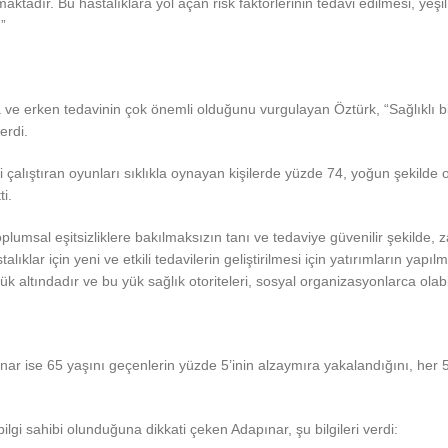
aktadır. Bu hastalıklara yol açan risk faktörlerinin tedavi edilmesi, yeş
”
ve erken tedavinin çok önemli olduğunu vurgulayan Öztürk, “Sağlıklı bir 
erdi.
i çalıştıran oyunları sıklıkla oynayan kişilerde yüzde 74, yoğun şekild
i.
toplumsal eşitsizliklere bakılmaksızın tanı ve tedaviye güvenilir şekilde
stalıklar için yeni ve etkili tedavilerin geliştirilmesi için yatırımların 
 altındadır ve bu yük sağlık otoriteleri, sosyal organizasyonlarca olabild
r ise 65 yaşını geçenlerin yüzde 5’inin alzaymıra yakalandığını, her 5 
gi sahibi olunduğuna dikkati çeken Adapınar, şu bilgileri verdi: