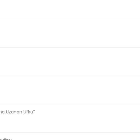
e
ama Uzanan Ufku”