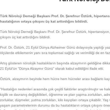
Türk Nöroloji Derneği Başkanı Prof. Dr. Şerefnur Öztürk, hipertansiy
hastalığının ortaya çıkışını üç kat arttırdığını bildirdi.
Türk Nöroloji Derneği Başkanı Prof. Dr. Şerefnur Öztürk, hipertansiyon, k
çıkışını üç kat arttırdığını bildirdi.
Prof. Dr. Öztürk, 21 Eylül Dünya Alzheimer Günü dolayısıyla yaptığı yazı
ölçülerde etkilemenin yanı sıra toplumsal sağlığı ve verimliliği de en faz
Artış gösteren nörolojik hastalıkların başında alzaymırın geldiğine dikka
21 Eylül’ün “Dünya Alzaymır Günü” olarak kabul edildiğini ifade etti.
Öztürk, alzaymırın beyinde hem hücre hem hücreler arası bağlantı kaybına
“Hastalığın nedenleri arasında çok çeşitli faktörler araştırılmıştır ve hal
kişilik ve davranış değişiklikleri, öğrenme ve plan yapma zorlukları, ad
zorluklar, düşmeler, yutma zorlukları, kilo kayıpları ortaya çıkabilir. 
yaşam parametrelerinin durumu da bu hastalıkların ortaya çıkışını önemli 