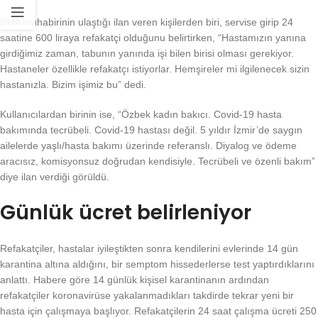
DHA muhabirinin ulaştığı ilan veren kişilerden biri, servise girip 24
saatine 600 liraya refakatçi olduğunu belirtirken, “Hastamızın yanına
girdiğimiz zaman, tabunın yanında işi bilen birisi olması gerekiyor.
Hastaneler özellikle refakatçı istiyorlar. Hemşireler mi ilgilenecek sizin
hastanızla. Bizim işimiz bu” dedi.
Kullanıcılardan birinin ise, “Özbek kadın bakıcı. Covid-19 hasta
bakımında tecrübeli. Covid-19 hastası değil. 5 yıldır İzmir’de saygın
ailelerde yaşlı/hasta bakımı üzerinde referanslı. Diyalog ve ödeme
aracısız, komisyonsuz doğrudan kendisiyle. Tecrübeli ve özenli bakım”
diye ilan verdiği görüldü.
Günlük ücret belirleniyor
Refakatçiler, hastalar iyileştikten sonra kendilerini evlerinde 14 gün
karantina altına aldığını, bir semptom hissederlerse test yaptırdıklarını
anlattı. Habere göre 14 günlük kişisel karantinanın ardından
refakatçiler koronavirüse yakalanmadıkları takdirde tekrar yeni bir
hasta için çalışmaya başlıyor. Refakatçilerin 24 saat çalışma ücreti 250