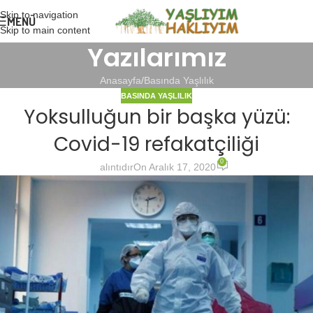
Skip to navigation
MENÜ
Skip to main content
Yazılarımız
Anasayfa
Basında Yaşlılık
BASINDA YAŞLILIK
Yoksulluğun bir başka yüzü:
Covid-19 refakatçiliği
0
alıntıdır
On Aralık 17, 2020