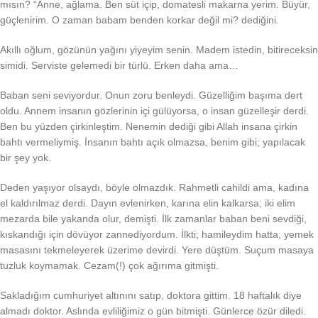
mısın? “Anne, ağlama. Ben süt içip, domatesli makarna yerim. Büyür,
güçlenirim. O zaman babam benden korkar değil mi? dediğini.
Akıllı oğlum, gözünün yağını yiyeyim senin. Madem istedin, bitireceksin
simidi. Serviste gelemedi bir türlü. Erken daha ama…
Baban seni seviyordur. Onun zoru benleydi. Güzelliğim başıma dert
oldu. Annem insanın gözlerinin içi gülüyorsa, o insan güzelleşir derdi.
Ben bu yüzden çirkinleştim. Nenemin dediği gibi Allah insana çirkin
bahtı vermeliymiş. İnsanın bahtı açık olmazsa, benim gibi; yapılacak
bir şey yok.
Deden yaşıyor olsaydı, böyle olmazdık. Rahmetli cahildi ama, kadına
el kaldırılmaz derdi. Dayın evlenirken, karına elin kalkarsa; iki elim
mezarda bile yakanda olur, demişti. İlk zamanlar baban beni sevdiği,
kıskandığı için dövüyor zannediyordum. İlkti; hamileydim hatta; yemek
masasını tekmeleyerek üzerime devirdi. Yere düştüm. Suçum masaya
tuzluk koymamak. Cezam(!) çok ağırıma gitmişti.
Sakladığım cumhuriyet altınını satıp, doktora gittim. 18 haftalık diye
almadı doktor. Aslında evliliğimiz o gün bitmişti. Günlerce özür diledi.