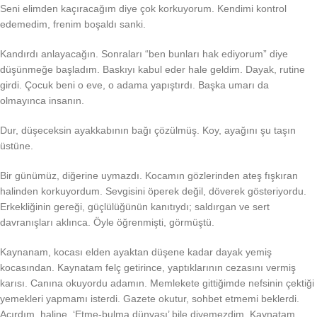
Seni elimden kaçıracağım diye çok korkuyorum. Kendimi kontrol
edemedim, frenim boşaldı sanki.
Kandırdı anlayacağın. Sonraları “ben bunları hak ediyorum” diye
düşünmeğe başladım. Baskıyı kabul eder hale geldim. Dayak, rutine
girdi. Çocuk beni o eve, o adama yapıştırdı. Başka umarı da
olmayınca insanın.
Dur, düşeceksin ayakkabının bağı çözülmüş. Koy, ayağını şu taşın
üstüne.
Bir günümüz, diğerine uymazdı. Kocamın gözlerinden ateş fışkıran
halinden korkuyordum. Sevgisini öperek değil, döverek gösteriyordu.
Erkekliğinin gereği, güçlülüğünün kanıtıydı; saldırgan ve sert
davranışları aklınca. Öyle öğrenmişti, görmüştü.
Kaynanam, kocası elden ayaktan düşene kadar dayak yemiş
kocasından. Kaynatam felç getirince, yaptıklarının cezasını vermiş
karısı. Canına okuyordu adamın. Memlekete gittiğimde nefsinin çektiği
yemekleri yapmamı isterdi. Gazete okutur, sohbet etmemi beklerdi.
Acırdım, haline. ‘Etme-bulma dünyası’ bile diyemezdim. Kaynatam