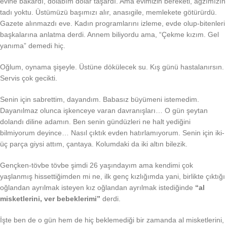
evine bakardı, dolabım dolar taşardı. Ama evimizin bereketi, ağzımızın
tadı yoktu. Üstümüzü başımızı alır, anasıgile, memlekete götürürdü.
Gazete alınmazdı eve. Kadın programlarını izleme, evde olup-bitenleri
başkalarına anlatma derdi. Annem biliyordu ama, “Çekme kızım. Gel
yanıma” demedi hiç.
Oğlum, oynama şişeyle. Üstüne dökülecek su. Kış günü hastalanırsın.
Servis çok gecikti.
Senin için sabrettim, dayandım. Babasız büyümeni istemedim.
Dayanılmaz olunca işkenceye varan davranışları… O gün şeytan
dolandı diline adamın. Ben senin gündüzleri ne halt yediğini
bilmiyorum deyince… Nasıl çıktık evden hatırlamıyorum. Senin için iki-
üç parça giysi attım, çantaya. Kolumdaki da iki altın bilezik.
Gençken-tövbe tövbe şimdi 26 yaşındayım ama kendimi çok
yaşlanmış hissettiğimden mi ne, ilk genç kızlığımda yani, birlikte çıktığı
oğlandan ayrılmak isteyen kız oğlandan ayrılmak istediğinde
“al
misketlerini, ver bebeklerimi”
derdi.
İşte ben de o gün hem de hiç beklemediği bir zamanda al misketlerini,