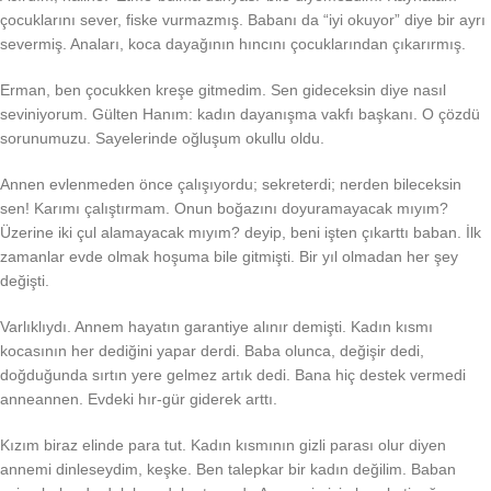
çocuklarını sever, fiske vurmazmış. Babanı da “iyi okuyor” diye bir ayrı
severmiş. Anaları, koca dayağının hıncını çocuklarından çıkarırmış.
Erman, ben çocukken kreşe gitmedim. Sen gideceksin diye nasıl
seviniyorum. Gülten Hanım: kadın dayanışma vakfı başkanı. O çözdü
sorunumuzu. Sayelerinde oğluşum okullu oldu.
Annen evlenmeden önce çalışıyordu; sekreterdi; nerden bileceksin
sen! Karımı çalıştırmam. Onun boğazını doyuramayacak mıyım?
Üzerine iki çul alamayacak mıyım? deyip, beni işten çıkarttı baban. İlk
zamanlar evde olmak hoşuma bile gitmişti. Bir yıl olmadan her şey
değişti.
Varlıklıydı. Annem hayatın garantiye alınır demişti. Kadın kısmı
kocasının her dediğini yapar derdi. Baba olunca, değişir dedi,
doğduğunda sırtın yere gelmez artık dedi. Bana hiç destek vermedi
anneannen. Evdeki hır-gür giderek arttı.
Kızım biraz elinde para tut. Kadın kısmının gizli parası olur diyen
annemi dinleseydim, keşke. Ben talepkar bir kadın değilim. Baban