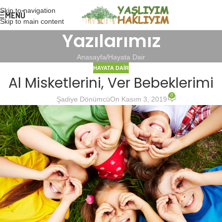
Skip to navigation
MENÜ
Skip to main content
Yazılarımız
Anasayfa
Hayata Dair
HAYATA DAIR
Al Misketlerini, Ver Bebeklerimi
0
Şadiye Dönümcü
On Kasım 3, 2019