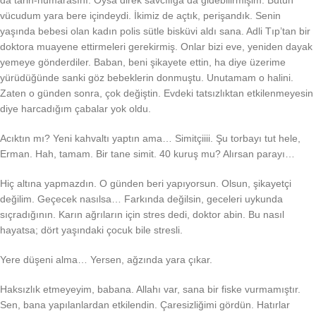
vücudum yara bere içindeydi. İkimiz de açtık, perişandık. Senin
yaşında bebesi olan kadın polis sütle bisküvi aldı sana. Adli Tıp’tan bir
doktora muayene ettirmeleri gerekirmiş. Onlar bizi eve, yeniden dayak
yemeye gönderdiler. Baban, beni şikayete ettin, ha diye üzerime
yürüdüğünde sanki göz bebeklerin donmuştu. Unutamam o halini.
Zaten o günden sonra, çok değiştin. Evdeki tatsızlıktan etkilenmeyesin
diye harcadığım çabalar yok oldu.
Acıktın mı? Yeni kahvaltı yaptın ama… Simitçiiii. Şu torbayı tut hele,
Erman. Hah, tamam. Bir tane simit. 40 kuruş mu? Alırsan parayı…
Hiç altına yapmazdın. O günden beri yapıyorsun. Olsun, şikayetçi
değilim. Geçecek nasılsa… Farkında değilsin, geceleri uykunda
sıçradığının. Karın ağrıların için stres dedi, doktor abin. Bu nasıl
hayatsa; dört yaşındaki çocuk bile stresli.
Yere düşeni alma… Yersen, ağzında yara çıkar.
Haksızlık etmeyeyim, babana. Allahı var, sana bir fiske vurmamıştır.
Sen, bana yapılanlardan etkilendin. Çaresizliğimi gördün. Hatırlar