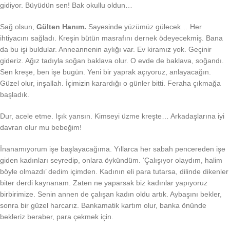
gidiyor. Büyüdün sen! Bak okullu oldun…
Sağ olsun,
Gülten Hanım.
Sayesinde yüzümüz gülecek… Her
ihtiyacını sağladı. Kreşin bütün masrafını dernek ödeyecekmiş. Bana
da bu işi buldular. Anneannenin aylığı var. Ev kiramız yok. Geçinir
gideriz. Ağız tadıyla soğan baklava olur. O evde de baklava, soğandı.
Sen kreşe, ben işe bugün. Yeni bir yaprak açıyoruz, anlayacağın.
Güzel olur, inşallah. İçimizin karardığı o günler bitti. Feraha çıkmağa
başladık.
Dur, acele etme. Işık yansın. Kimseyi üzme kreşte… Arkadaşlarına iyi
davran olur mu bebeğim!
İnanamıyorum işe başlayacağıma. Yıllarca her sabah pencereden işe
giden kadınları seyredip, onlara öykündüm. ‘Çalışıyor olaydım, halim
böyle olmazdı’ dedim içimden. Kadının eli para tutarsa, dilinde dikenler
biter derdi kaynanam. Zaten ne yaparsak biz kadınlar yapıyoruz
birbirimize. Senin annen de çalışan kadın oldu artık. Aybaşını bekler,
sonra bir güzel harcarız. Bankamatik kartım olur, banka önünde
bekleriz beraber, para çekmek için.