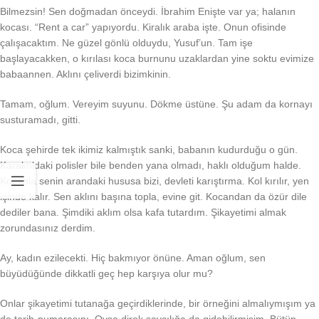
Bilmezsin! Sen doğmadan önceydi. İbrahim Enişte var ya; halanın
kocası. “Rent a car” yapıyordu. Kiralık araba işte. Onun ofisinde
çalışacaktım. Ne güzel gönlü olduydu, Yusuf’un. Tam işe
başlayacakken, o kırılası koca burnunu uzaklardan yine soktu evimize
babaannen. Aklını çeliverdi bizimkinin.
Tamam, oğlum. Vereyim suyunu. Dökme üstüne. Şu adam da kornayı
susturamadı, gitti.
Koca şehirde tek ikimiz kalmıştık sanki, babanın kudurduğu o gün.
Karakoldaki polisler bile benden yana olmadı, haklı olduğum halde.
Kocanla senin arandaki hususa bizi, devleti karıştırma. Kol kırılır, yen
içinde kalır. Sen aklını başına topla, evine git. Kocandan da özür dile
dediler bana. Şimdiki aklım olsa kafa tutardım. Şikayetimi almak
zorundasınız derdim.
Ay, kadın ezilecekti. Hiç bakmıyor önüne. Aman oğlum, sen
büyüdüğünde dikkatli geç hep karşıya olur mu?
Onlar şikayetimi tutanağa geçirdiklerinde, bir örneğini almalıymışım ya
da tarih-numarasını. Oysa direk savcılığa da gidebilirmişim. Bütün