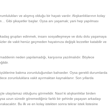
mlulukları ve alışmış olduğu bir hayatı vardır. Alışkanlıklarının kolay
m… Gibi şikayetler başlar. Oysa anı yaşamak; yani hep yapılması
e arkadaş grupları edinmek, insanı sosyalleşmeye ve dolu dolu yaşamaya
izler de vakit henüz geçmeden hayatınıza değişik lezzetler katabilir ve
r maddenin neden yapılamadığı, karşısına yazılmalıdır. Böylece
ildir.
ile büyüklerine bakma zorunluluğundan bahseder. Oysa gerekli durumlarda
dece zorunluluklara vakit ayırmaktan kaynaklanır. Son yıllarda
içte ulaşılamaz olduğunu görmelidir. Nasıl ki alışkanlıklar birden
sa uzun süredir göremediğiniz farklı bir şehirde yaşayan arkadaşı
kacaktır. Bu ilk ve en kolay istekten sonra tekrar istek listesine