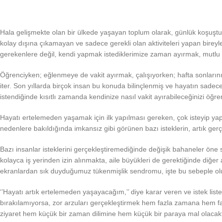
Hala gelişmekte olan bir ülkede yaşayan toplum olarak, günlük koşuşturma
kolay dışına çıkamayan ve sadece gerekli olan aktiviteleri yapan bir
gerekenlere değil, kendi yapmak istediklerimize zaman ayırmak, mutlu v
Öğrenciyken; eğlenmeye de vakit ayırmak, çalışıyorken; hafta sonlarını
iter. Son yıllarda birçok insan bu konuda bilinçlenmiş ve hayatın sadec
istendiğinde kısıtlı zamanda kendinize nasıl vakit ayırabileceğinizi öğren
Hayatı ertelemeden yaşamak için ilk yapılması gereken, çok isteyip yapı
nedenlere bakıldığında imkansız gibi görünen bazı isteklerin, artık gerç
Bazı insanlar isteklerini gerçekleştiremediğinde değişik bahaneler öne
kolayca iş yerinden izin alınmakta, aile büyükleri de gerektiğinde diğe
ekranlardan sık duyduğumuz tükenmişlik sendromu, işte bu sebeple ol
‘’Hayatı artık ertelemeden yaşayacağım,’’ diye karar veren ve istek listes
bırakılamıyorsa, zor arzuları gerçekleştirmek hem fazla zamana hem f
ziyaret hem küçük bir zaman dilimine hem küçük bir paraya mal olacaktır.