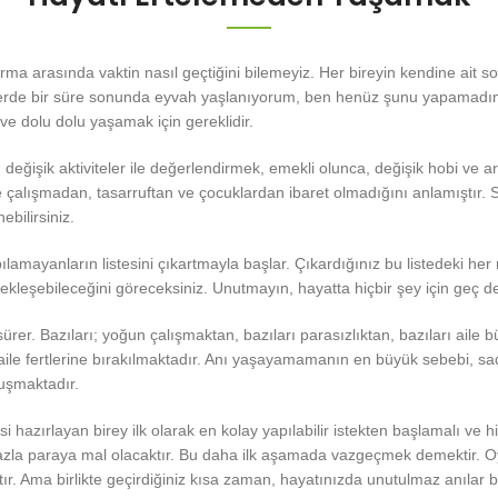
 arasında vaktin nasıl geçtiğini bilemeyiz. Her bireyin kendine ait soru
eylerde bir süre sonunda eyvah yaşlanıyorum, ben henüz şunu yapamadı
e dolu dolu yaşamak için gereklidir.
 değişik aktiviteler ile değerlendirmek, emekli olunca, değişik hobi v
e çalışmadan, tasarruftan ve çocuklardan ibaret olmadığını anlamıştır. S
ebilirsiniz.
lamayanların listesini çıkartmayla başlar. Çıkardığınız bu listedeki he
ekleşebileceğini göreceksiniz. Unutmayın, hayatta hiçbir şey için geç değ
 sürer. Bazıları; yoğun çalışmaktan, bazıları parasızlıktan, bazıları a
r aile fertlerine bırakılmaktadır. Anı yaşayamamanın en büyük sebebi, sa
uşmaktadır.
i hazırlayan birey ilk olarak en kolay yapılabilir istekten başlamalı ve h
azla paraya mal olacaktır. Bu daha ilk aşamada vazgeçmek demektir. Oy
 Ama birlikte geçirdiğiniz kısa zaman, hayatınızda unutulmaz anılar bıra