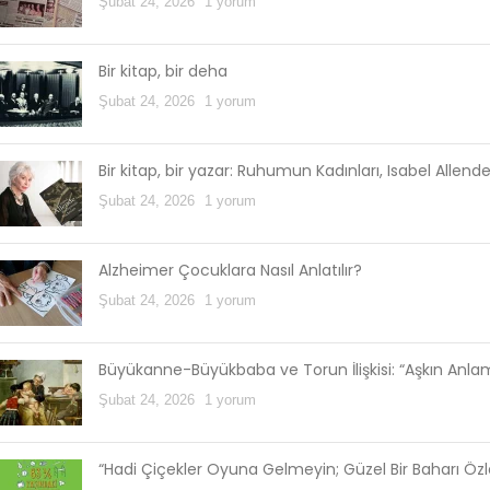
Şubat 24, 2026
1 yorum
Bir kitap, bir deha
Şubat 24, 2026
1 yorum
Bir kitap, bir yazar: Ruhumun Kadınları, Isabel Allend
Şubat 24, 2026
1 yorum
Alzheimer Çocuklara Nasıl Anlatılır?
Şubat 24, 2026
1 yorum
Büyükanne-Büyükbaba ve Torun İlişkisi: “Aşkın Anl
Şubat 24, 2026
1 yorum
“Hadi Çiçekler Oyuna Gelmeyin; Güzel Bir Baharı Öz