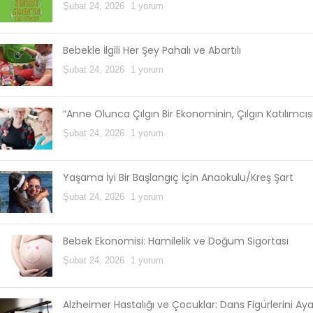
Şubat 24, 2026
1 yorum
Bebekle İlgili Her Şey Pahalı ve Abartılı
Şubat 24, 2026
1 yorum
“Anne Olunca Çılgın Bir Ekonominin, Çılgın Katılımcı
Şubat 24, 2026
1 yorum
Yaşama İyi Bir Başlangıç İçin Anaokulu/Kreş Şart
Şubat 24, 2026
1 yorum
Bebek Ekonomisi: Hamilelik ve Doğum Sigortası
Şubat 24, 2026
1 yorum
Alzheimer Hastalığı ve Çocuklar: Dans Figürlerini Ay