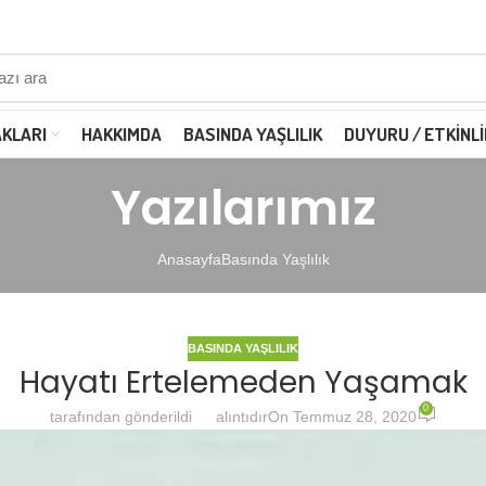
AKLARI
HAKKIMDA
BASINDA YAŞLILIK
DUYURU / ETKINLI
Yazılarımız
Anasayfa
Basında Yaşlılık
BASINDA YAŞLILIK
Hayatı Ertelemeden Yaşamak
0
tarafından gönderildi
alıntıdır
On Temmuz 28, 2020