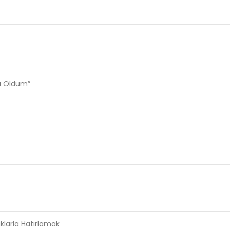
sı Oldum”
aklarla Hatırlamak