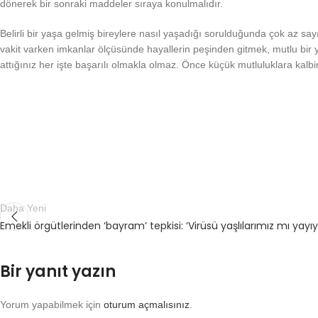
dönerek bir sonraki maddeler sıraya konulmalıdır.
Belirli bir yaşa gelmiş bireylere nasıl yaşadığı sorulduğunda çok az sa
vakit varken imkanlar ölçüsünde hayallerin peşinden gitmek, mutlu bir y
attığınız her işte başarılı olmakla olmaz. Önce küçük mutluluklara kalb
Daha Yeni
Emekli örgütlerinden ‘bayram’ tepkisi: ‘Virüsü yaşlılarımız mı yayı
Bir yanıt yazın
Yorum yapabilmek için
oturum açmalısınız
.