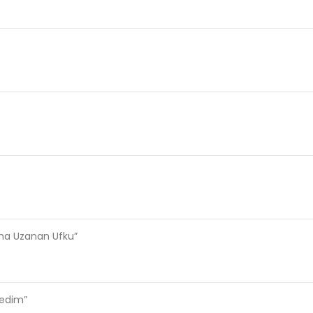
e
ama Uzanan Ufku”
ledim”