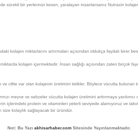
e sürekli bir yerlerinizi kesen, yaralayan insanlarsanız Nutraxin kolaj
ndaki kolajen miktarlarını artırmaları açısından oldukça faydalı birer bes
k miktarda kolajen içermektedir. İnsan sağlığı açısından zaten birçok fa
ciltte var olan kolajenin üretimini tetikler. Böylece vücutta bulunan to
rmızı meyve ve sebzeler vücutta kolajen üretimini arttırmaya yardımcı o
rin içlerindeki protein ve vitaminleri yeterli seviyede alamıyoruz ve ta
n size kolaylık sağlayacak bir üründür.
Not: Bu Yazı
akhisarhaber.com
Sitesinde Yayınlanmaktadır.