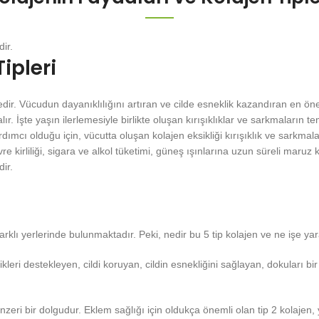
ir.
ipleri
edir. Vücudun dayanıklılığını artıran ve cilde esneklik kazandıran en ö
zalır. İşte yaşın ilerlemesiyle birlikte oluşan kırışıklıklar ve sarkmaların
mcı olduğu için, vücutta oluşan kolajen eksikliği kırışıklık ve sarkmalar
kirliliği, sigara ve alkol tüketimi, güneş ışınlarına uzun süreli maruz 
ir.
klı yerlerinde bulunmaktadır. Peki, nedir bu 5 tip kolajen ve ne işe ya
kleri destekleyen, cildi koruyan, cildin esnekliğini sağlayan, dokuları bi
 benzeri bir dolgudur. Eklem sağlığı için oldukça önemli olan tip 2 kolaje