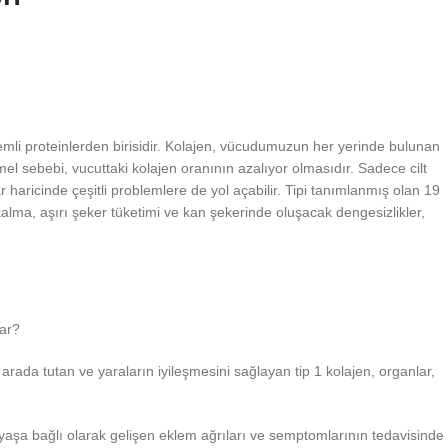
nemli proteinlerden birisidir. Kolajen, vücudumuzun her yerinde bulunan
 temel sebebi, vucuttaki kolajen oranının azalıyor olmasıdır. Sadece cilt
 haricinde çeşitli problemlere de yol açabilir. Tipi tanımlanmış olan 19
kalma, aşırı şeker tüketimi ve kan şekerinde oluşacak dengesizlikler,
rar?
r arada tutan ve yaraların iyileşmesini sağlayan tip 1 kolajen, organlar,
n, yaşa bağlı olarak gelişen eklem ağrıları ve semptomlarının tedavisinde