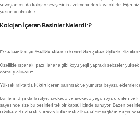
yavaşlaması da kolajen seviyesinin azalmasından kaynaklıdır. Eğer siz d
yardımcı olacaktır.
Kolajen İçeren Besinler Nelerdir?
Et ve kemik suyu özellikle eklem rahatsızlıkları çeken kişilerin vücutları
Özellikle ıspanak, pazı, lahana gibi koyu yeşil yapraklı sebzeler yükse
görmüş oluyoruz.
Yüksek miktarda kükürt içeren sarımsak ve yumurta beyazı, eklemlerde ve 
Bunların dışında fasulye, avokado ve avokado yağı, soya ürünleri ve kı
sayesinde size bu besinleri tek bir kapsül içinde sunuyor. Bazen besinle
takviye gıda olarak Nutraxin kullanmak cilt ve vücut sağlığınız açısında