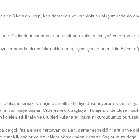
olan tip 3 kolajen, kalp, kan damarları ve kan dokusu oluşumunda da öneml
tadır. Cildin derin katmanlarında bulunan kolajen tipi, yağ ve organları
ynı zamanda eklem kıkırdaklarının gelişimi için de önemlidir. Eklem ağrıl
e oluşan kırışıklıklar için olan etkisidir diye düşünüyorum. Özellikle yaş i
nımı artmaya başlar. Cilde esneklik sağlayan kolajen, ciltte oluşan sark
nin kolajen etkili takviye ürünleri kullanarak hayalini kurduğumuz pürüzsüz
tında da çok fazla emek harcayan kolajen, damar esnekliğini arttırır ve d
e esneklik sağlar ve bizi eklem ağrılarından kurtarır. Saçlarımıza doğal