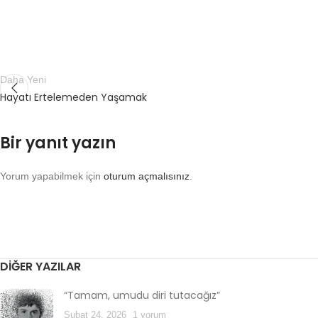
Daha Yeni
Hayatı Ertelemeden Yaşamak
Bir yanıt yazın
Yorum yapabilmek için
oturum açmalısınız
.
DIĞER YAZILAR
“Tamam, umudu diri tutacağız”
Şubat 24, 2026
1 yorum