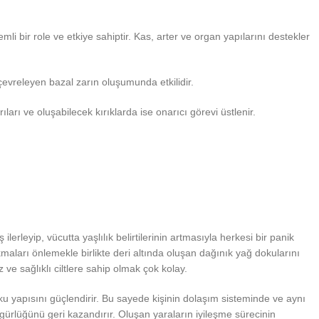
i bir role ve etkiye sahiptir. Kas, arter ve organ yapılarını destekler
 çevreleyen bazal zarın oluşumunda etkilidir.
arı ve oluşabilecek kırıklarda ise onarıcı görevi üstlenir.
lerleyip, vücutta yaşlılık belirtilerinin artmasıyla herkesi bir panik
maları önlemekle birlikte deri altında oluşan dağınık yağ dokularını
 ve sağlıklı ciltlere sahip olmak çok kolay.
oku yapısını güçlendirir. Bu sayede kişinin dolaşım sisteminde ve aynı
 gürlüğünü geri kazandırır. Oluşan yaraların iyileşme sürecinin