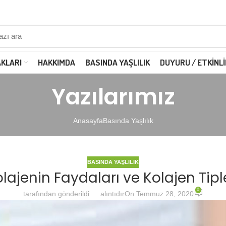
AKLARI
HAKKIMDA
BASINDA YAŞLILIK
DUYURU / ETKINLI
Yazılarımız
Anasayfa
Basında Yaşlılık
BASINDA YAŞLILIK
lajenin Faydaları ve Kolajen Tipl
0
tarafından gönderildi
alıntıdır
On Temmuz 28, 2020