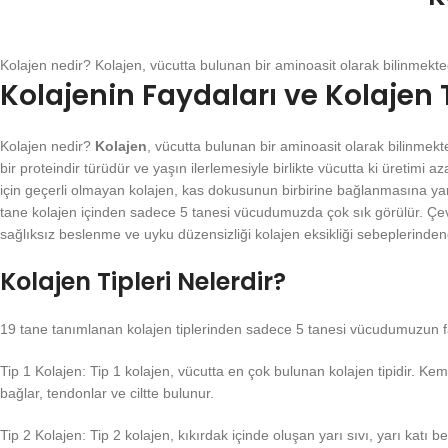
Kolajen nedir? Kolajen, vücutta bulunan bir aminoasit olarak bilinmekted
Kolajenin Faydaları ve Kolajen T
Kolajen nedir?
Kolajen
, vücutta bulunan bir aminoasit olarak bilinmekt
bir proteindir türüdür ve yaşın ilerlemesiyle birlikte vücutta ki üretimi a
için geçerli olmayan kolajen, kas dokusunun birbirine bağlanmasına yardı
tane kolajen içinden sadece 5 tanesi vücudumuzda çok sık görülür. Çevre 
sağlıksız beslenme ve uyku düzensizliği kolajen eksikliği sebeplerindend
Kolajen Tipleri Nelerdir?
19 tane tanımlanan kolajen tiplerinden sadece 5 tanesi vücudumuzun far
Tip 1 Kolajen: Tip 1 kolajen, vücutta en çok bulunan kolajen tipidir. Kemi
bağlar, tendonlar ve ciltte bulunur.
Tip 2 Kolajen: Tip 2 kolajen, kıkırdak içinde oluşan yarı sıvı, yarı katı