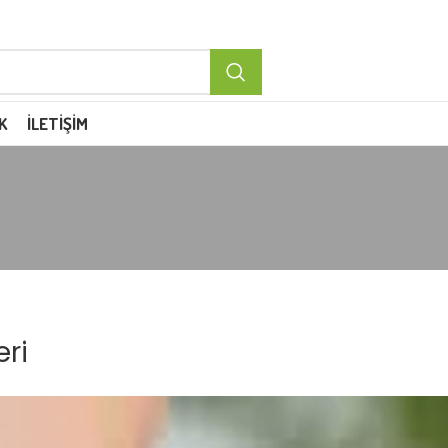
K
İLETIŞIM
eri