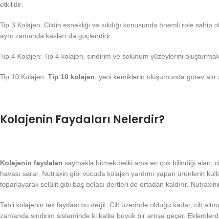
etkilidir.
Tip 3 Kolajen: Cildin esnekliği ve sıkılığı konusunda önemli role sahip 
aynı zamanda kasları da güçlendirir.
Tip 4 Kolajen: Tip 4 kolajen, sindirim ve solunum yüzeylerini oluşturmak
Tip 10 Kolajen:
Tip 10 kolajen
, yeni kemiklerin oluşumunda görev alır a
Kolajenin Faydaları Nelerdir?
Kolajenin faydaları
saymakla bitmek belki ama en çok bilindiği alan, ciltt
havası sarar. Nutraxin gibi vücuda kolajen yardımı yapan ürünlerin kulla
toparlayarak selülit gibi baş belası dertleri de ortadan kaldırır. Nutraxi
Tabii kolajenin tek faydası bu değil. Cilt üzerinde olduğu kadar, cilt al
zamanda sindirim sisteminde ki kalite büyük bir artışa geçer. Eklemlerd