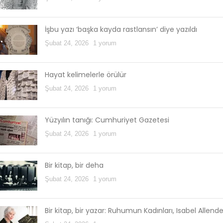
İşbu yazı ‘başka kayda rastlansın’ diye yazıldı
Şubat 24, 2026
1 yorum
Hayat kelimelerle örülür
Şubat 24, 2026
1 yorum
Yüzyılın tanığı: Cumhuriyet Gazetesi
Şubat 24, 2026
1 yorum
Bir kitap, bir deha
Şubat 24, 2026
1 yorum
Bir kitap, bir yazar: Ruhumun Kadınları, Isabel Allend