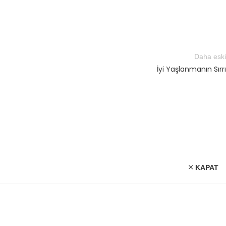
Daha eski
İyi Yaşlanmanın Sırrı
KAPAT