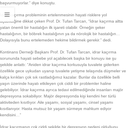
başvurmuyorlar.” diye konuştu.
İdrar kaçırma probleminin ertelenmesinin hayati risklere yol
açabildiğine dikkat çeken Prof. Dr. Tufan Tarcan, “İdrar kaçırma altta
yatan önemli bir hastalığın ilk işareti olabilir. Örneğin şeker
hastalığının, bir böbrek hastalığının ya da nörolojik bir hastalığın…
Dolayısıyla bunu ertelemeden hekime bildirmek gerekir.” dedi.
Kontinans Derneği Başkanı Prof. Dr. Tufan Tarcan, idrar kaçırma
sorununda hayati sebebe yol açabilecek başka bir konuyu ise şu
şekilde anlattı: “Aniden idrar kaçırma korkusuyla tuvalete giderken
özellikle gece uykudan uyanıp tuvalete yetişme telaşında düşmeler ve
kalça kırıkları çok sık rastladığımız kazalar. Bunlar da özellikle belli
yaşın üzerinde hayatı etkileyen çok ciddi bir problemler haline
gelebiliyor. İdrar kaçırma ayrıca tedavi edilmediğinde insanları majör
depresyona sokabiliyor. Majör depresyonda kişi kendini her türlü
aktiviteden kısıtlıyor. Aile yaşamı, sosyal yaşamı, cinsel yaşamı
kısıtlanıyor. Hasta mutsuz bir yaşam sürmeye mahkum ediyor
kendisini…”
İdrar kaçırmanın çok ciddi şekilde bir depresyon nedeni olduğunu