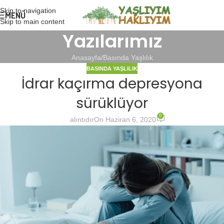
Skip to navigation
MENÜ
Skip to main content
Yazılarımız
Anasayfa
Basında Yaşlılık
BASINDA YAŞLILIK
İdrar kaçırma depresyona
sürüklüyor
0
alıntıdır
On Haziran 6, 2020