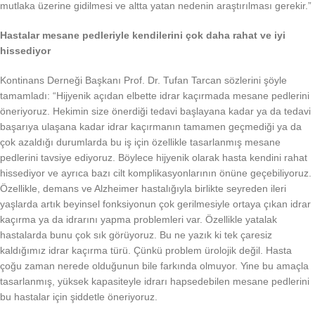
mutlaka üzerine gidilmesi ve altta yatan nedenin araştırılması gerekir.”
Hastalar mesane pedleriyle kendilerini çok daha rahat ve iyi
hissediyor
Kontinans Derneği Başkanı Prof. Dr. Tufan Tarcan sözlerini şöyle
tamamladı: “Hijyenik açıdan elbette idrar kaçırmada mesane pedlerini
öneriyoruz. Hekimin size önerdiği tedavi başlayana kadar ya da tedavi
başarıya ulaşana kadar idrar kaçırmanın tamamen geçmediği ya da
çok azaldığı durumlarda bu iş için özellikle tasarlanmış mesane
pedlerini tavsiye ediyoruz. Böylece hijyenik olarak hasta kendini rahat
hissediyor ve ayrıca bazı cilt komplikasyonlarının önüne geçebiliyoruz.
Özellikle, demans ve Alzheimer hastalığıyla birlikte seyreden ileri
yaşlarda artık beyinsel fonksiyonun çok gerilmesiyle ortaya çıkan idrar
kaçırma ya da idrarını yapma problemleri var. Özellikle yatalak
hastalarda bunu çok sık görüyoruz. Bu ne yazık ki tek çaresiz
kaldığımız idrar kaçırma türü. Çünkü problem ürolojik değil. Hasta
çoğu zaman nerede olduğunun bile farkında olmuyor. Yine bu amaçla
tasarlanmış, yüksek kapasiteyle idrarı hapsedebilen mesane pedlerini
bu hastalar için şiddetle öneriyoruz.