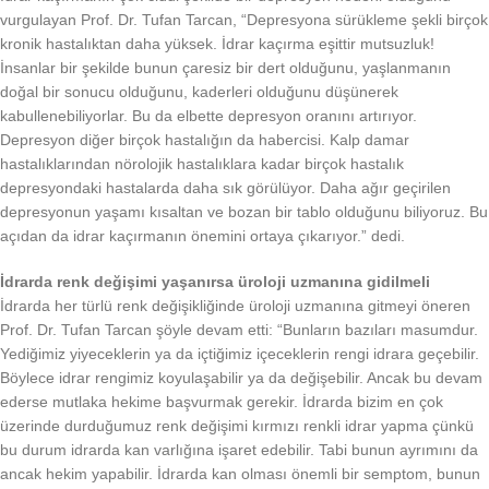
vurgulayan Prof. Dr. Tufan Tarcan, “Depresyona sürükleme şekli birçok
kronik hastalıktan daha yüksek. İdrar kaçırma eşittir mutsuzluk!
İnsanlar bir şekilde bunun çaresiz bir dert olduğunu, yaşlanmanın
doğal bir sonucu olduğunu, kaderleri olduğunu düşünerek
kabullenebiliyorlar. Bu da elbette depresyon oranını artırıyor.
Depresyon diğer birçok hastalığın da habercisi. Kalp damar
hastalıklarından nörolojik hastalıklara kadar birçok hastalık
depresyondaki hastalarda daha sık görülüyor. Daha ağır geçirilen
depresyonun yaşamı kısaltan ve bozan bir tablo olduğunu biliyoruz. Bu
açıdan da idrar kaçırmanın önemini ortaya çıkarıyor.” dedi.
İdrarda renk değişimi yaşanırsa üroloji uzmanına gidilmeli
İdrarda her türlü renk değişikliğinde üroloji uzmanına gitmeyi öneren
Prof. Dr. Tufan Tarcan şöyle devam etti: “Bunların bazıları masumdur.
Yediğimiz yiyeceklerin ya da içtiğimiz içeceklerin rengi idrara geçebilir.
Böylece idrar rengimiz koyulaşabilir ya da değişebilir. Ancak bu devam
ederse mutlaka hekime başvurmak gerekir. İdrarda bizim en çok
üzerinde durduğumuz renk değişimi kırmızı renkli idrar yapma çünkü
bu durum idrarda kan varlığına işaret edebilir. Tabi bunun ayrımını da
ancak hekim yapabilir. İdrarda kan olması önemli bir semptom, bunun