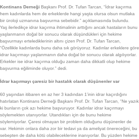
Kontinans Derneği
Başkanı Prof. Dr. Tufan Tarcan, “İdrar kaçırma
hem kadınlarda hem de erkeklerde hangi yaşta olursa olsun mutlaka
bir üroloji uzmanına başvurma sebebidir.” açıklamasında bulundu.
Yaş ilerledikçe idrar kaçırma ihtimalinin arttığını ancak hastaların bunu
yaşlanmanın doğal bir sonucu olarak düşündükleri için hekime
başvurmayı ertelediklerinin altını çizen Prof. Dr. Tufan Tarcan,
“Özellikle kadınlarda bunu daha sık görüyoruz. Kadınlar erkeklere göre
idrar kaçırmayı yaşlanmanın daha doğal bir sonucu olarak algılıyorlar.
Erkekler ise idrar kaçırma olduğu zaman daha dikkatli olup hekime
başvurma eğiliminde oluyor.” dedi.
İdrar kaçırmayı çaresiz bir hastalık olarak düşünenler var
60 yaşından itibaren en az her 3 kadından 1’inin idrar kaçırdığını
hatırlatan Kontinans Derneği Başkanı Prof. Dr. Tufan Tarcan, “Ne yazık
ki bunların çok azı hekime başvuruyor. Kadınlar idrar kaçırmayı
söylemekten utanıyorlar. Utandıkları için de bunu hekime
söylemiyorlar. Çaresi olmayan bir problem olduğunu düşünenler de
var. Hekimin onlara daha zor bir tedavi ya da ameliyat önereceğini, bu
sebepten de daha kötü olabileceklerine inanıyorlar. Bu yüzden hekime