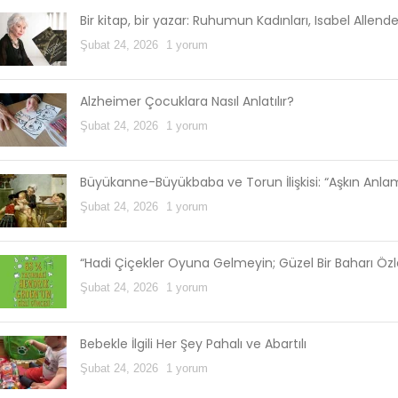
Bir kitap, bir yazar: Ruhumun Kadınları, Isabel Allend
Şubat 24, 2026
1 yorum
Alzheimer Çocuklara Nasıl Anlatılır?
Şubat 24, 2026
1 yorum
Büyükanne-Büyükbaba ve Torun İlişkisi: “Aşkın Anl
Şubat 24, 2026
1 yorum
“Hadi Çiçekler Oyuna Gelmeyin; Güzel Bir Baharı Öz
Şubat 24, 2026
1 yorum
Bebekle İlgili Her Şey Pahalı ve Abartılı
Şubat 24, 2026
1 yorum