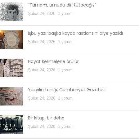
“Tamam, umudu diri tutacağız”
Şubat 24, 2026
1 yorum
İşbu yazı ‘başka kayda rastlansın’ diye yazıldı
Şubat 24, 2026
1 yorum
Hayat kelimelerle örülür
Şubat 24, 2026
1 yorum
Yüzyılın tanığı: Cumhuriyet Gazetesi
Şubat 24, 2026
1 yorum
Bir kitap, bir deha
Şubat 24, 2026
1 yorum