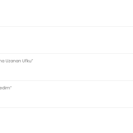
e
ama Uzanan Ufku”
ledim”