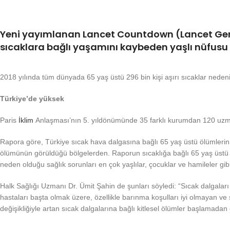
Yeni yayımlanan Lancet Countdown (Lancet Geri S
sıcaklara bağlı yaşamını kaybeden yaşlı nüfusu 
2018 yılında tüm dünyada 65 yaş üstü 296 bin kişi aşırı sıcaklar nedeni
Türkiye’de yüksek
Paris
İklim
Anlaşması’nın 5. yıldönümünde 35 farklı kurumdan 120 uzmanın 
Rapora göre, Türkiye sıcak hava dalgasına bağlı 65 yaş üstü ölümlerin 
ölümünün görüldüğü bölgelerden. Raporun sıcaklığa bağlı 65 yaş üstü öl
neden olduğu sağlık sorunları en çok yaşlılar, çocuklar ve hamileler gibi 
Halk Sağlığı Uzmanı Dr. Ümit Şahin de şunları söyledi: “Sıcak dalgaları 
hastaları başta olmak üzere, özellikle barınma koşulları iyi olmayan v
değişikliğiyle artan sıcak dalgalarına bağlı kitlesel ölümler başlamada