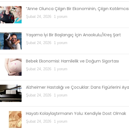
“Anne Olunca Çılgın Bir Ekonominin, Çılgın Katılımcı
Şubat 24, 2026
1 yorum
Yaşama İyi Bir Başlangıç İçin Anaokulu/Kreş Şart
Şubat 24, 2026
1 yorum
Bebek Ekonomisi: Hamilelik ve Doğum Sigortası
Şubat 24, 2026
1 yorum
Alzheimer Hastalığı ve Çocuklar: Dans Figürlerini Ay
Şubat 24, 2026
1 yorum
Hayatı Kolaylaştırmanın Yolu: Kendiyle Dost Olmak
Şubat 24, 2026
1 yorum