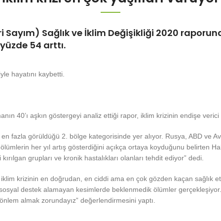
ayım) Sağlık ve İklim Değişikliği 2020 raporuna 
yüzde 54 arttı.
yle hayatını kaybetti.
40’ı aşkın göstergeyi analiz ettiği rapor, iklim krizinin endişe verici 
en fazla görüldüğü 2. bölge kategorisinde yer alıyor. Rusya, ABD ve Avr
ümlerin her yıl artış gösterdiğini açıkça ortaya koyduğunu belirten Hal
kırılgan grupları ve kronik hastalıkları olanları tehdit ediyor” dedi.
iklim krizinin en doğrudan, en ciddi ama en çok gözden kaçan sağlık etki
e sosyal destek alamayan kesimlerde beklenmedik ölümler gerçekleşiyor.
n önlem almak zorundayız” değerlendirmesini yaptı.