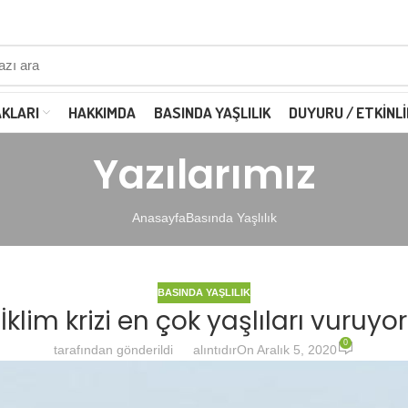
AKLARI
HAKKIMDA
BASINDA YAŞLILIK
DUYURU / ETKINLI
Yazılarımız
Anasayfa
Basında Yaşlılık
BASINDA YAŞLILIK
İklim krizi en çok yaşlıları vuruyor
0
tarafından gönderildi
alıntıdır
On Aralık 5, 2020