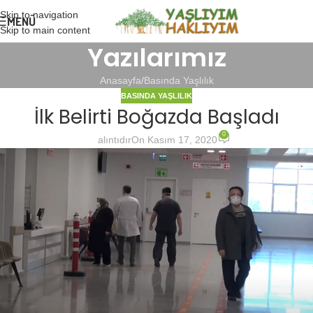
Skip to navigation
MENÜ
Skip to main content
Yazılarımız
Anasayfa
Basında Yaşlılık
BASINDA YAŞLILIK
İlk Belirti Boğazda Başladı
0
alıntıdır
On Kasım 17, 2020