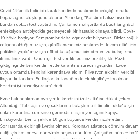
Covid-19’un ilk belirtisi olarak kendinde hastanede çalıştığı sırada
boğaz ağrısı oluştuğunu aktaran Altundağ, “Kendimi halsiz hissetim
bundan dolayı test yaptırdım. Çünkü normal şartlarda basit bir gribal
enfeksiyon antibiyotikle geçmeyecek bir hastalık olmaya bilirdi. Covit-
19 böyle başlıyor. Semptomlar daha ağır geçirebiliyorsun. Bizler sağlık
çalışanı olduğumuz için, günlük mesaimiz hastanede devam ettiği için
poliklinik yaptığımız için nöbet tuttuğumuz için etrafımıza bulaştırma
ihtimalimiz vardı. Onun için test verdik testimiz pozitif çıktı. Pozitif
çıktığı içinde ben kendim evde karantina sürecini geçirdim. Evde
uygun ortamda kendimi karantinaya aldım. Filyasyon ekibinin verdiği
ilaçları kullandım. Bu ilaçları kullandığımda ek bir şikâyetim olmadı.
Kendimi iyi hissediyordum” dedi.
Evde bulunanlardan ayrı yerde kendisini izole ettiğine dikkat çeken
Altundağ, “Tabi eşim ve çocuklarıma bulaştırma ihtimalim olduğu için
onları karantina süresince görmedim. Eşim yemeğimi kapıya
bırakıyordu. Ben o şekilde 10 gün boyunca kendimi izole ettim.
Sonrasında ek bir şikâyetim olmadı. Koronayı atlatınca görevim devam
ettiği için hastaneye görevimin başına döndüm. Çalıştığım sürece hafif