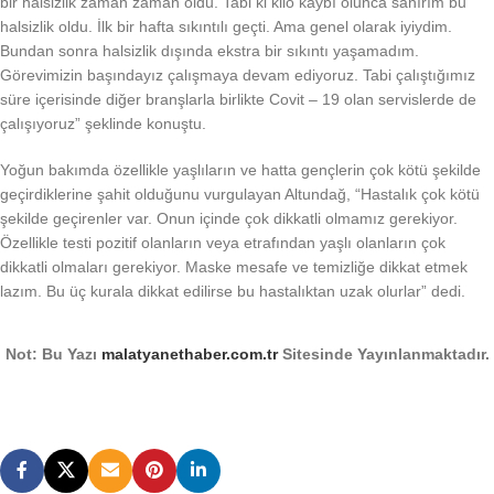
bir halsizlik zaman zaman oldu. Tabi ki kilo kaybı olunca sanırım bu
halsizlik oldu. İlk bir hafta sıkıntılı geçti. Ama genel olarak iyiydim.
Bundan sonra halsizlik dışında ekstra bir sıkıntı yaşamadım.
Görevimizin başındayız çalışmaya devam ediyoruz. Tabi çalıştığımız
süre içerisinde diğer branşlarla birlikte Covit – 19 olan servislerde de
çalışıyoruz” şeklinde konuştu.
Yoğun bakımda özellikle yaşlıların ve hatta gençlerin çok kötü şekilde
geçirdiklerine şahit olduğunu vurgulayan Altundağ, “Hastalık çok kötü
şekilde geçirenler var. Onun içinde çok dikkatli olmamız gerekiyor.
Özellikle testi pozitif olanların veya etrafından yaşlı olanların çok
dikkatli olmaları gerekiyor. Maske mesafe ve temizliğe dikkat etmek
lazım. Bu üç kurala dikkat edilirse bu hastalıktan uzak olurlar” dedi.
Not: Bu Yazı
malatyanethaber.com.tr
Sitesinde Yayınlanmaktadır.