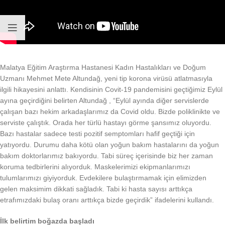
Malatya Eğitim Araştırma Hastanesi Kadın Hastalıkları ve Doğum
Uzmanı Mehmet Mete Altundağ, yeni tip korona virüsü atlatmasıyla
ilgili hikayesini anlattı. Kendisinin Covit-19 pandemisini geçtiğimiz Eylül
ayına geçirdiğini belirten Altundağ , “Eylül ayında diğer servislerde
çalışan bazı hekim arkadaşlarımız da Covid oldu. Bizde poliklinikte ve
serviste çalıştık. Orada her türlü hastayı görme şansımız oluyordu.
Bazı hastalar sadece testi pozitif semptomları hafif geçtiği için
yatıyordu. Durumu daha kötü olan yoğun bakım hastalarını da yoğun
bakım doktorlarımız bakıyordu. Tabi süreç içerisinde biz her zaman
koruma tedbirlerini alıyorduk. Maskelerimizi ekipmanlarımızı
tulumlarımızı giyiyorduk. Evdekilere bulaştırmamak için elimizden
gelen maksimim dikkati sağladık. Tabi ki hasta sayısı arttıkça
etrafımızdaki bulaş oranı arttıkça bizde geçirdik” ifadelerini kullandı.
İlk belirtim boğazda başladı