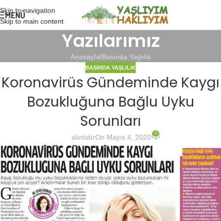
Skip to navigation
MENÜ
Skip to main content
Yazılarımız
Anasayfa
Basında Yaşlılık
BASINDA YAŞLILIK
Koronavirüs Gündeminde Kaygı
Bozukluğuna Bağlu Uyku
Sorunları
0
alıntıdır
On Mayıs 4, 2020