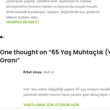
çıkamayan yaşlılar, sahillere inen, Ayasofya'nın camiye
dönüştürülme törenine katılan ve bayramda sosyal mesafe
dinlemeyerek kucaklaşan, öpüşen, düğünlerde boy gösteren
kitlenin kurbanı oldu...
OKUMAYA DEVAM ET
One thought on “
65 Yaş Muhtaçlık (Y
Oranı
”
erkal olcay
dedi ki:
mrb. ben adres değişikliği yaptım 65 yaş maaşım kesild
yatırmak istedim memur bana yardım iptal olmuş diyor 
YANITLAMAK IÇIN OTURUM AÇIN