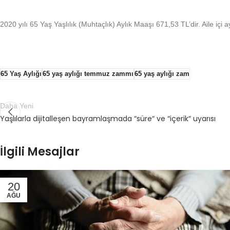
2020 yılı 65 Yaş Yaşlılık (Muhtaçlık) Aylık Maaşı 671,53 TL’dir. Aile içi a
65 Yaş Aylığı
65 yaş aylığı temmuz zammı
65 yaş aylığı zam
Daha Yeni
Yaşlılarla dijitalleşen bayramlaşmada “süre“ ve “içerik“ uyarısı
İlgili Mesajlar
20
AĞU