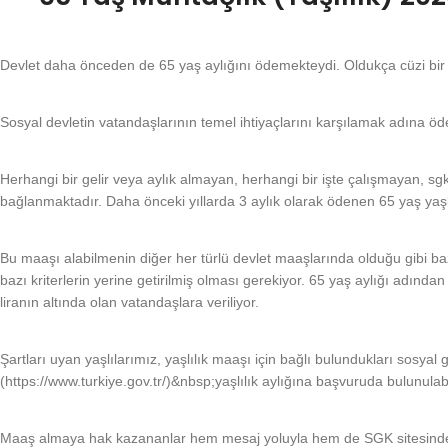
Devlet daha önceden de 65 yaş aylığını ödemekteydi. Oldukça cüzi bir
Sosyal devletin vatandaşlarının temel ihtiyaçlarını karşılamak adına ö
Herhangi bir gelir veya aylık almayan, herhangi bir işte çalışmayan,
bağlanmaktadır. Daha önceki yıllarda 3 aylık olarak ödenen 65 yaş ya
Bu maaşı alabilmenin diğer her türlü devlet maaşlarında olduğu gibi ba
bazı kriterlerin yerine getirilmiş olması gerekiyor. 65 yaş aylığı adın
liranın altında olan vatandaşlara veriliyor.
Şartları uyan yaşlılarımız, yaşlılık maaşı için bağlı bulundukları sos
(https://www.turkiye.gov.tr/)&nbsp;yaşlılık aylığına başvuruda bulunulabil
Maaş almaya hak kazananlar hem mesaj yoluyla hem de SGK sitesinden