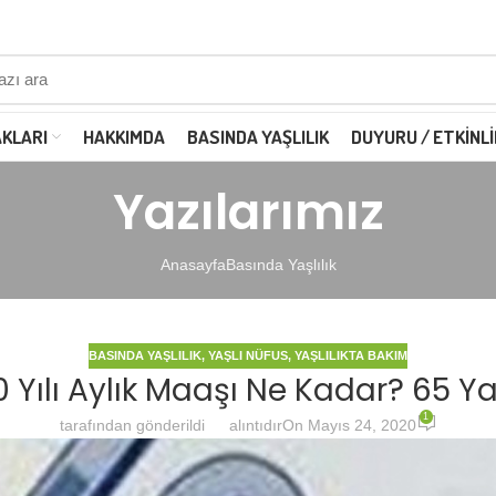
AKLARI
HAKKIMDA
BASINDA YAŞLILIK
DUYURU / ETKINLI
Yazılarımız
Anasayfa
Basında Yaşlılık
BASINDA YAŞLILIK
,
YAŞLI NÜFUS
,
YAŞLILIKTA BAKIM
20 Yılı Aylık Maaşı Ne Kadar? 65 
1
tarafından gönderildi
alıntıdır
On Mayıs 24, 2020