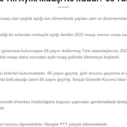
 maaş olan yaşlılık aylığı son dönemlerde yapılan zam ve düzenlemeler
dediği bir anlamda muhtaçlık aylığı denilen 2022 maaşı memur maaş zamm
 sgk güvencesi bulunmayan 65 yaşını doldurmuş Türk vatandaşlarına, 20
şlılık maaşı daha sonradan aylık maaş şeklinde ödenmeye başlandı.
zı kriterleri bulunmaktadır. 65 yaşını geçmiş, gelir durumu geçimine e
dan da belli olacağı üzere 65 yaşını geçmiş, Sosyal Güvenlik Kurumu’ndan
yal güvenlik il/merkez müdürlüğüne başvuru yapmaları gerekmektedir.&nbs
ir.
 sonucu öğrenebilirler. Maaşlar PTT yoluyla ödenmektedir.