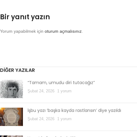
Bir yanıt yazın
Yorum yapabilmek için
oturum açmalısınız
.
DIĞER YAZILAR
“Tamam, umudu diri tutacağız”
Şubat 24, 2026
1 yorum
İşbu yazı ‘başka kayda rastlansın’ diye yazıldı
Şubat 24, 2026
1 yorum