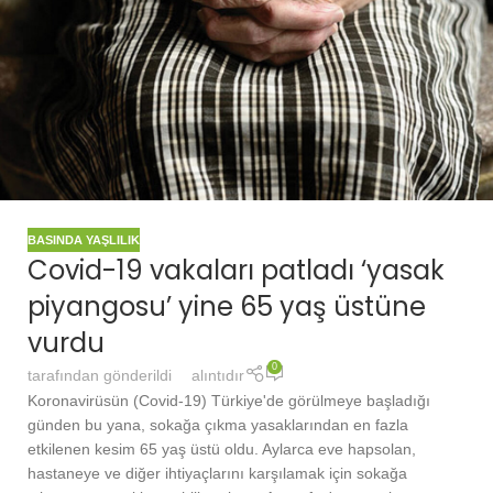
BASINDA YAŞLILIK
Covid-19 vakaları patladı ‘yasak
piyangosu’ yine 65 yaş üstüne
vurdu
0
tarafından gönderildi
alıntıdır
Koronavirüsün (Covid-19) Türkiye'de görülmeye başladığı
günden bu yana, sokağa çıkma yasaklarından en fazla
etkilenen kesim 65 yaş üstü oldu. Aylarca eve hapsolan,
hastaneye ve diğer ihtiyaçlarını karşılamak için sokağa