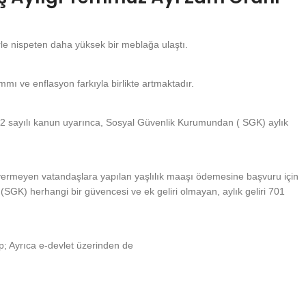
le nispeten daha yüksek bir meblağa ulaştı.
ı ve enflasyon farkıyla birlikte artmaktadır.
22 sayılı kanun uyarınca, Sosyal Güvenlik Kurumundan ( SGK) aylık
l vermeyen vatandaşlara yapılan yaşlılık maaşı ödemesine başvuru için
 (SGK) herhangi bir güvencesi ve ek geliri olmayan, aylık geliri 701
p; Ayrıca e-devlet üzerinden de