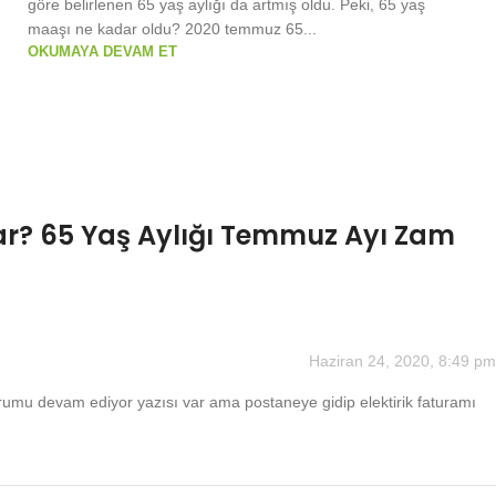
göre belirlenen 65 yaş aylığı da artmış oldu. Peki, 65 yaş
maaşı ne kadar oldu? 2020 temmuz 65...
OKUMAYA DEVAM ET
dar? 65 Yaş Aylığı Temmuz Ayı Zam
Haziran 24, 2020, 8:49 pm
rumu devam ediyor yazısı var ama postaneye gidip elektirik faturamı