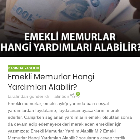
BASINDA YAŞLILIK
Emekli Memurlar Hangi
Yardımları Alabilir?
0
tarafından gönderildi
alıntıdır
Emekli memurlar, emekli aylığı yanında bazı sosyal
yardımlardan faydalanıp, faydalanamayacaklarını merak
ederler. Çalışırken sağlanan yardımların emekli olduktan sonra
da devam edip edemeyecekleri merak eden emekliler için
yazımızda; Emekli Memurlar Yardım Alabilir Mi? Emekli
Memurlar Hangi Yardımları Alabilir? sorularına cevap verdik.