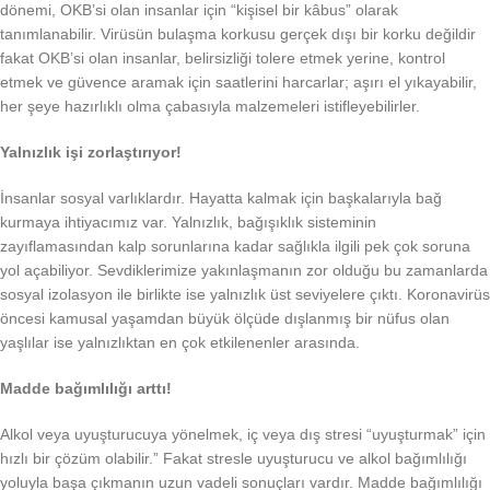
dönemi, OKB’si olan insanlar için “kişisel bir kâbus” olarak
tanımlanabilir. Virüsün bulaşma korkusu gerçek dışı bir korku değildir
fakat OKB’si olan insanlar, belirsizliği tolere etmek yerine, kontrol
etmek ve güvence aramak için saatlerini harcarlar; aşırı el yıkayabilir,
her şeye hazırlıklı olma çabasıyla malzemeleri istifleyebilirler.
Yalnızlık işi zorlaştırıyor!
İnsanlar sosyal varlıklardır. Hayatta kalmak için başkalarıyla bağ
kurmaya ihtiyacımız var. Yalnızlık, bağışıklık sisteminin
zayıflamasından kalp sorunlarına kadar sağlıkla ilgili pek çok soruna
yol açabiliyor. Sevdiklerimize yakınlaşmanın zor olduğu bu zamanlarda
sosyal izolasyon ile birlikte ise yalnızlık üst seviyelere çıktı. Koronavirüs
öncesi kamusal yaşamdan büyük ölçüde dışlanmış bir nüfus olan
yaşlılar ise yalnızlıktan en çok etkilenenler arasında.
Madde bağımlılığı arttı!
Alkol veya uyuşturucuya yönelmek, iç veya dış stresi “uyuşturmak” için
hızlı bir çözüm olabilir.” Fakat stresle uyuşturucu ve alkol bağımlılığı
yoluyla başa çıkmanın uzun vadeli sonuçları vardır. Madde bağımlılığı