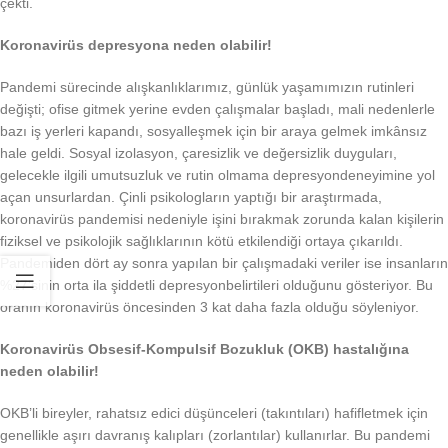
çekti.
Koronavirüs depresyona neden olabilir!
Pandemi sürecinde alışkanlıklarımız, günlük yaşamımızın rutinleri
değişti; ofise gitmek yerine evden çalışmalar başladı, mali nedenlerle
bazı iş yerleri kapandı, sosyalleşmek için bir araya gelmek imkânsız
hale geldi. Sosyal izolasyon, çaresizlik ve değersizlik duyguları,
gelecekle ilgili umutsuzluk ve rutin olmama depresyondeneyimine yol
açan unsurlardan. Çinli psikologların yaptığı bir araştırmada,
koronavirüs pandemisi nedeniyle işini bırakmak zorunda kalan kişilerin
fiziksel ve psikolojik sağlıklarının kötü etkilendiği ortaya çıkarıldı.
Pandemiden dört ay sonra yapılan bir çalışmadaki veriler ise insanların
%27’sinin orta ila şiddetli depresyonbelirtileri olduğunu gösteriyor. Bu
oranın koronavirüs öncesinden 3 kat daha fazla olduğu söyleniyor.
Koronavirüs Obsesif-Kompulsif Bozukluk (OKB) hastalığına
neden olabilir!
OKB’li bireyler, rahatsız edici düşünceleri (takıntıları) hafifletmek için
genellikle aşırı davranış kalıpları (zorlantılar) kullanırlar. Bu pandemi