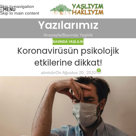
Skip to navigation
MENÜ
Skip to main content
Yazılarımız
Anasayfa
Basında Yaşlılık
BASINDA YAŞLILIK
Koronavirüsün psikolojik
etkilerine dikkat!
0
alıntıdır
On Ağustos 20, 2020