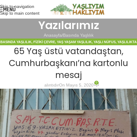
Skip to navigation
MENÜ
Skip to main content
Yazılarımız
Anasayfa
Basında Yaşlılık
BASINDA YAŞLILIK
,
FIZIKI ÇEVRE
,
YAŞ YAŞAM YAŞLILIK
,
YAŞLI NÜFUS
,
YAŞLILIKTA
65 Yaş üstü vatandaştan,
BAKIM
Cumhurbaşkanı’na kartonlu
mesaj
0
alıntıdır
On Mayıs 5, 2020