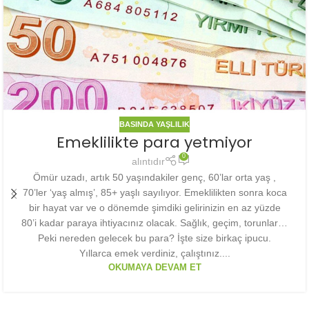
BASINDA YAŞLILIK
Emeklilikte para yetmiyor
0
alıntıdır
Ömür uzadı, artık 50 yaşındakiler genç, 60’lar orta yaş ,
70’ler ‘yaş almış’, 85+ yaşlı sayılıyor. Emeklilikten sonra koca
bir hayat var ve o dönemde şimdiki gelirinizin en az yüzde
80’i kadar paraya ihtiyacınız olacak. Sağlık, geçim, torunlar…
Peki nereden gelecek bu para? İşte size birkaç ipucu.
Yıllarca emek verdiniz, çalıştınız....
OKUMAYA DEVAM ET