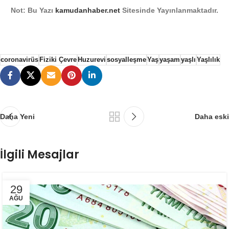
Not: Bu Yazı
kamudanhaber.net
Sitesinde Yayınlanmaktadır.
coronavirüs
Fiziki Çevre
Huzurevi
sosyalleşme
Yaş
yaşam
yaşlı
Yaşlılık
Daha Yeni
Daha eski
İlgili Mesajlar
29
AĞU