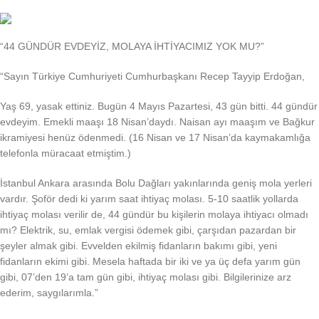
“44 GÜNDÜR EVDEYİZ, MOLAYA İHTİYACIMIZ YOK MU?”
“Sayın Türkiye Cumhuriyeti Cumhurbaşkanı Recep Tayyip Erdoğan,
Yaş 69, yasak ettiniz. Bugün 4 Mayıs Pazartesi, 43 gün bitti. 44 gündür
evdeyim. Emekli maaşı 18 Nisan’daydı. Naisan ayı maaşım ve Bağkur
ikramiyesi henüz ödenmedi. (16 Nisan ve 17 Nisan’da kaymakamlığa
telefonla müracaat etmiştim.)
İstanbul Ankara arasında Bolu Dağları yakınlarında geniş mola yerleri
vardır. Şoför dedi ki yarım saat ihtiyaç molası. 5-10 saatlik yollarda
ihtiyaç molası verilir de, 44 gündür bu kişilerin molaya ihtiyacı olmadı
mı? Elektrik, su, emlak vergisi ödemek gibi, çarşıdan pazardan bir
şeyler almak gibi. Evvelden ekilmiş fidanların bakımı gibi, yeni
fidanların ekimi gibi. Mesela haftada bir iki ve ya üç defa yarım gün
gibi, 07’den 19’a tam gün gibi, ihtiyaç molası gibi. Bilgilerinize arz
ederim, saygılarımla.”