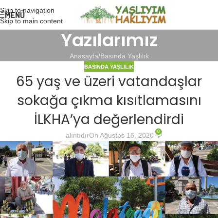
Skip to navigation
MENÜ
Skip to main content
Yazılarımız
Anasayfa
Basında Yaşlılık
BASINDA YAŞLILIK
65 yaş ve üzeri vatandaşlar
sokağa çıkma kısıtlamasını
İLKHA’ya değerlendirdi
0
alıntıdır
On Ağustos 16, 2020