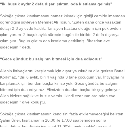
“İki buçuk aydır 2 defa dışarı çıktım, oda kısıtlama gelmiş”
Sokağa çıkma kısıtlamasını namaz kılmak için gittiği camide imamdan
öğrendiğini söyleyen Mehmet Ali Tosun, “Zaten daha önce yasaktan
dolayı 2-3 ay evde kaldık. Tansiyon hastası olduğum için pek evden
çıkmıyorum. 2 buçuk aylık süreçte bugün ile birlikte 2 defa dışarıya
çıkmışım. Bugün çıktım oda kısıtlama getirilmiş. Birazdan eve
gideceğim.” dedi.
“Gece gündüz bu salgının bitmesi için dua ediyoruz”
Ailenin ihtiyaçlarını karşılamak için dışarıya çıktığını dile getiren Battal
Korkmaz, “Biri 8 aylık, biri 4 yaşında 3 tane çocuğum var. İhtiyaçlarını
karşılamak için benden başka kimse yok. Gece gündüz bu salgının
bitmesi için dua ediyoruz. Elimizden duadan başka bir şey gelmiyor.
Allah bizlere sağlık ve huzur versin. İkindi ezanının ardından eve
gideceğim.” diye konuştu.
Sokağa çıkma kısıtlamasının kendisini fazla etkilemeyeceğini belirten
Şahin Üner, kısıtlamanın 10.00 ile 17.00 saatlerinden sonra
başladığını, kendisinin ise, saat 11.00’da evden çıktığı ve saat