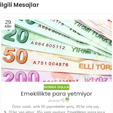
İlgili Mesajlar
29
AĞU
BASINDA YAŞLILIK
Emeklilikte para yetmiyor
0
alıntıdır
Ömür uzadı, artık 50 yaşındakiler genç, 60’lar orta yaş ,
70’ler ‘yaş almış’, 85+ yaşlı sayılıyor. Emeklilikten sonra koca