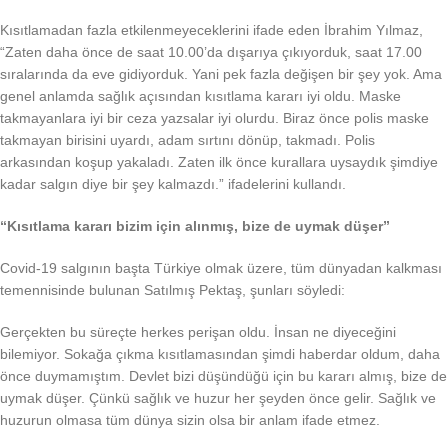
Kısıtlamadan fazla etkilenmeyeceklerini ifade eden İbrahim Yılmaz,
“Zaten daha önce de saat 10.00’da dışarıya çıkıyorduk, saat 17.00
sıralarında da eve gidiyorduk. Yani pek fazla değişen bir şey yok. Ama
genel anlamda sağlık açısından kısıtlama kararı iyi oldu. Maske
takmayanlara iyi bir ceza yazsalar iyi olurdu. Biraz önce polis maske
takmayan birisini uyardı, adam sırtını dönüp, takmadı. Polis
arkasından koşup yakaladı. Zaten ilk önce kurallara uysaydık şimdiye
kadar salgın diye bir şey kalmazdı.” ifadelerini kullandı.
“Kısıtlama kararı bizim için alınmış, bize de uymak düşer”
Covid-19 salgının başta Türkiye olmak üzere, tüm dünyadan kalkması
temennisinde bulunan Satılmış Pektaş, şunları söyledi:
Gerçekten bu süreçte herkes perişan oldu. İnsan ne diyeceğini
bilemiyor. Sokağa çıkma kısıtlamasından şimdi haberdar oldum, daha
önce duymamıştım. Devlet bizi düşündüğü için bu kararı almış, bize de
uymak düşer. Çünkü sağlık ve huzur her şeyden önce gelir. Sağlık ve
huzurun olmasa tüm dünya sizin olsa bir anlam ifade etmez.